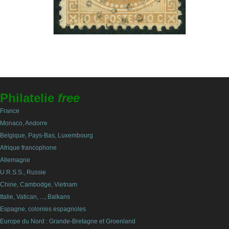
Philatelie
free
France
Monaco, Andorre
Belgique, Pays-Bas, Luxembourg
Afrique francophone
Allemagne
U.R.S.S., Russie
Chine, Cambodge, Vietnam
Italie, Vatican, ..., Balkans
Espagne, colonies espagnoles
Europe du Nord : Grande-Bretagne et Groenland