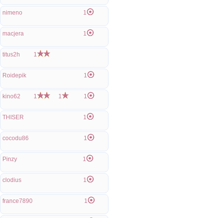
nimeno
1
macjera
1
titus2h
1
Roidepik
1
kino62
1
1
1
THISER
1
cocodu86
1
Pinzy
1
clodius
1
france7890
1