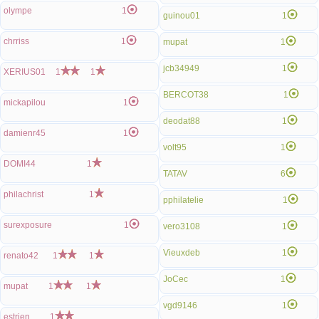
olympe
1
guinou01
1
chrriss
1
mupat
1
jcb34949
1
XERIUS01
1
1
BERCOT38
1
mickapilou
1
deodat88
1
damienr45
1
volt95
1
DOMI44
1
TATAV
6
philachrist
1
pphilatelie
1
surexposure
1
vero3108
1
Vieuxdeb
1
renato42
1
1
JoCec
1
mupat
1
1
vgd9146
1
estrien
1