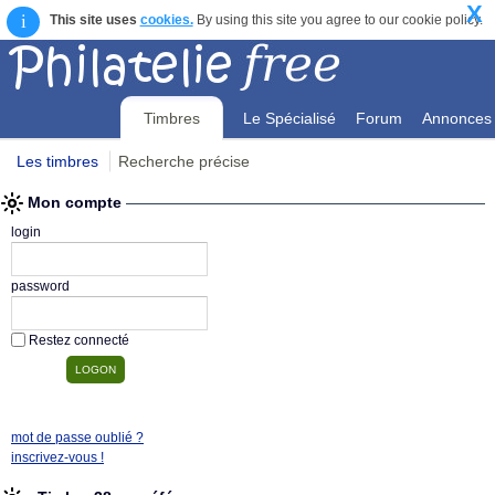
X
i
This site uses
cookies.
By using this site you agree to our cookie policy.
Timbres
Le Spécialisé
Forum
Annonces
Les timbres
Recherche précise
Mon compte
Mon compte
login
password
Restez connecté
mot de passe oublié ?
inscrivez-vous !