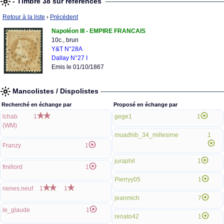
- Timbre 38 sur références
Retour à la liste
›
Précédent
Napoléon III - EMPIRE FRANCAIS
10c., brun
Y&T N°28A
Dallay N°27 I
Emis le 01/10/1867
Mancolistes / Dispolistes
Recherché en échange par
Proposé en échange par
lchab
1
gege1
1
(WM)
muadhib_34_millesime
1
Franzy
1
juraphil
1
fmillord
1
Pierryy05
1
nenes.neuf
1
1
jeanmich
7
le_glaude
1
renato42
1