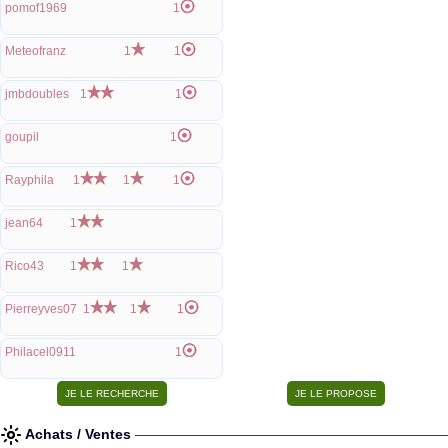
pomof1969
1
Meteofranz
1
1
jmbdoubles
1
1
goupil
1
Rayphila
1
1
1
jean64
1
Rico43
1
1
Pierreyves07
1
1
1
Philacel0911
1
Achats / Ventes