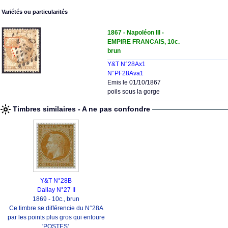
Variétés ou particularités
1867 - Napoléon III -
EMPIRE FRANCAIS, 10c.
brun
Y&T N°28Ax1
N°PF28Ava1
Emis le 01/10/1867
poils sous la gorge
Timbres similaires - A ne pas confondre
Y&T N°28B
Dallay N°27 II
1869 - 10c., brun
Ce timbre se différencie du N°28A
par les points plus gros qui entoure
'POSTES'.