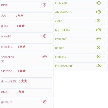
timbré86
1
KING
1
Alex67850
1
A.A
1
cletjp
1
gilb33
1
MICHOU67
1
alain16
1
kaminari
1
christine
1
nblueb
1
RobRoy
7
sebastien
1
31
FranckAlerini
1
Starciné
1
dom.phil95
1
BD21
1
gemaux
1