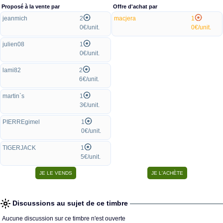
Proposé à la vente par
Offre d'achat par
jeanmich
2
macjera
1
0€/unit.
0€/unit.
julien08
1
0€/unit.
lami82
2
6€/unit.
martin`s
1
3€/unit.
PIERREgimel
1
0€/unit.
TIGERJACK
1
5€/unit.
Discussions au sujet de ce timbre
Aucune discussion sur ce timbre n'est ouverte