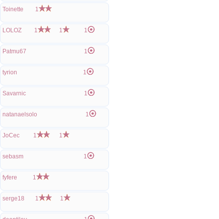
Toinette
1
LOLOZ
1
1
1
Patmu67
1
tyrion
1
Savarnic
1
natanaelsolo
1
JoCec
1
1
sebasm
1
fyfere
1
serge18
1
1