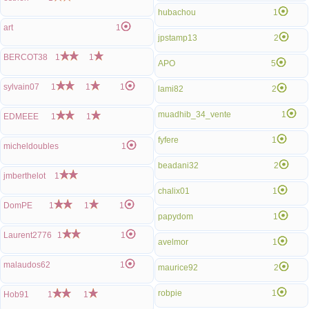
hubachou
1
art
1
jpstamp13
2
BERCOT38
1
1
APO
5
sylvain07
1
1
1
lami82
2
muadhib_34_vente
1
EDMEEE
1
1
fyfere
1
micheldoubles
1
beadani32
2
jmberthelot
1
chalix01
1
DomPE
1
1
1
papydom
1
Laurent2776
1
1
avelmor
1
malaudos62
1
maurice92
2
robpie
1
Hob91
1
1