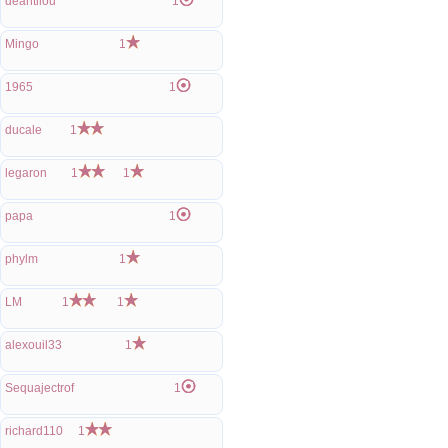
deantilou
1
Mingo
1
1965
1
ducale
1
legaron
1
1
papa
1
phylm
1
LM
1
1
alexouil33
1
Sequajectrof
1
richard110
1