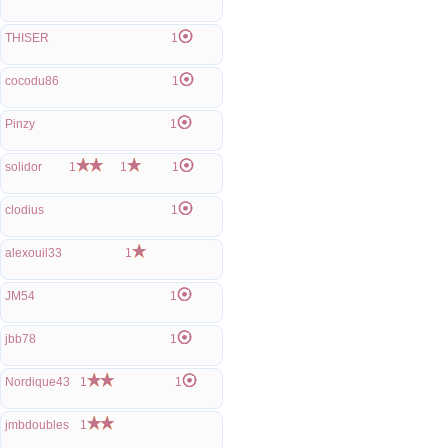
THISER
1
cocodu86
1
Pinzy
1
solidor
1
1
1
clodius
1
alexouil33
1
JM54
1
jbb78
1
Nordique43
1
1
jmbdoubles
1