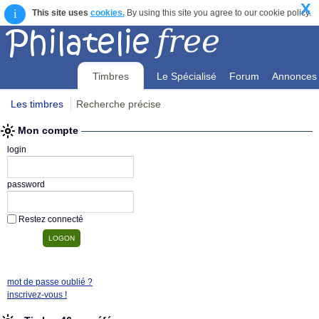
X
i
This site uses
cookies.
By using this site you agree to our cookie policy.
Timbres
Le Spécialisé
Forum
Annonces
Les timbres
Recherche précise
Mon compte
Mon compte
login
password
Restez connecté
mot de passe oublié ?
inscrivez-vous !