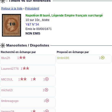
- Timbre 46 sur références
Retour à la liste
›
Précédent
Napoléon III lauré, Légende Empire français surchargé
10 sur 10c., bistre
Y&T N°34
Emis le 00/00/1871
NON EMIS
Mancolistes / Dispolistes
Recherché en échange par
Proposé en échange par
titus2h
1
timbré86
1
Laurent2776
1
MICOUL
1
1
1
michel2i
1
timbreagogo
1
liermor29
1
1