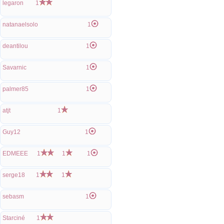
legaron
1
natanaelsolo
1
deantilou
1
Savarnic
1
palmer85
1
atjt
1
Guy12
1
EDMEEE
1
1
1
serge18
1
1
sebasm
1
Starciné
1