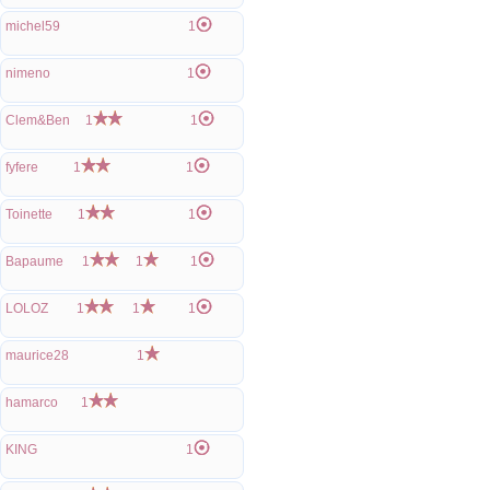
michel59
1
nimeno
1
Clem&Ben
1
1
fyfere
1
1
Toinette
1
1
Bapaume
1
1
1
LOLOZ
1
1
1
maurice28
1
hamarco
1
KING
1