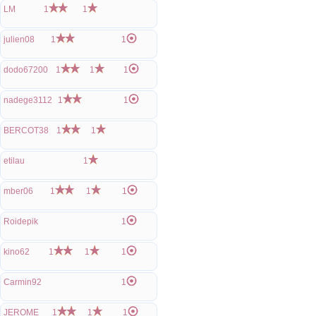
LM
1
1
julien08
1
1
dodo67200
1
1
1
nadege3112
1
1
BERCOT38
1
1
etilau
1
mber06
1
1
1
Roidepik
1
kino62
1
1
1
Carmin92
1
JEROME
1
1
1