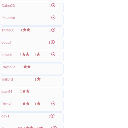
Calou23
1
Philatela
1
Thino60
1
1
goupil
1
nblueb
1
1
1
Rayphila
1
fmillord
1
jean64
1
Rico43
1
1
1
dd91
1