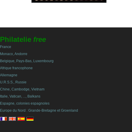
Philatelie
free
France
Monaco, Andorre
Belgique, Pays-Bas, Luxembourg
Afrique francophone
Allemagne
U.R.S.S., Russie
Chine, Cambodge, Vietnam
Italie, Vatican, ..., Balkans
Espagne, colonies espagnoles
Europe du Nord : Grande-Bretagne et Groenland