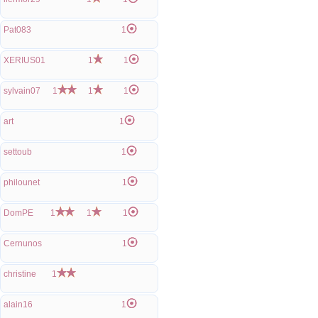
Pat083
1
XERIUS01
1
1
sylvain07
1
1
1
art
1
settoub
1
philounet
1
DomPE
1
1
1
Cernunos
1
christine
1
alain16
1