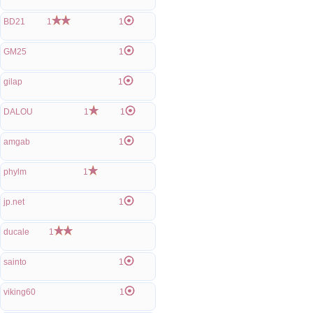
BD21
1
1
GM25
1
gilap
1
DALOU
1
1
amgab
1
phylm
1
jp.net
1
ducale
1
sainto
1
viking60
1