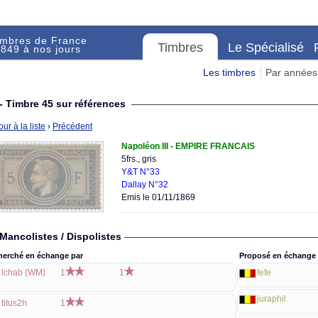
imbres de France
Timbres
Le Spécialisé
849 à nos jours
Les timbres
Par années
- Timbre 45 sur références
ur à la liste
›
Précédent
Napoléon III - EMPIRE FRANCAIS
5frs., gris
Y&T N°33
Dallay N°32
Emis le 01/11/1869
Mancolistes / Dispolistes
herché en échange par
Proposé en échange 
lchab (WM)
1
1
fefe
juraphil
titus2h
1