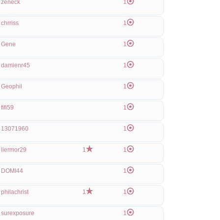
zeneck
1
chrriss
1
Gene
1
damienr45
1
Geophil
1
fifi59
1
13071960
1
liermor29
1
1
DOMI44
1
philachrist
1
1
surexposure
1