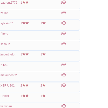
Laurent2776
1
1
zellap
1
sylvain07
1
1
1
Pierre
1
settoub
1
jmberthelot
1
1
KING
1
malaudos62
1
XERIUS01
2
2
1
Hob91
1
1
kaminari
1