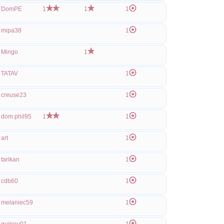
DomPE
1
1
1
mipa38
1
Mingo
1
TATAV
1
creuse23
1
dom.phil95
1
1
art
1
tarikan
1
cdb60
1
melaniec59
1