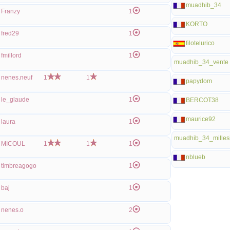
muadhib_34
Franzy
1
KORTO
fred29
1
filotelurico
fmillord
1
muadhib_34_vente
nenes.neuf
1
1
papydom
le_glaude
1
BERCOT38
maurice92
laura
1
muadhib_34_milles
MICOUL
1
1
1
nblueb
timbreagogo
1
baj
1
nenes.o
2