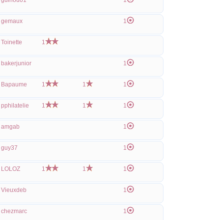
guinou01
1
gemaux
1
Toinette
1
bakerjunior
1
Bapaume
1
1
1
pphilatelie
1
1
1
amgab
1
guy37
1
LOLOZ
1
1
1
Vieuxdeb
1
chezmarc
1