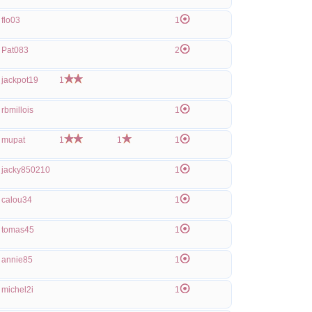
flo03
1
Pat083
2
jackpot19
1
rbmillois
1
mupat
1
1
1
jacky850210
1
calou34
1
tomas45
1
annie85
1
michel2i
1