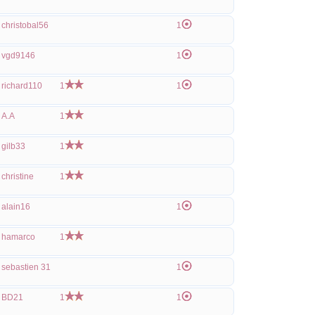
christobal56
1
vgd9146
1
richard110
1
1
A.A
1
gilb33
1
christine
1
alain16
1
hamarco
1
sebastien 31
1
BD21
1
1