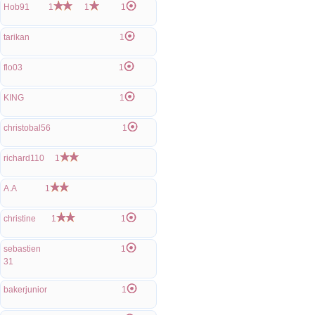
Hob91
1
1
1
tarikan
1
flo03
1
KING
1
christobal56
1
richard110
1
A.A
1
christine
1
1
sebastien
1
31
bakerjunior
1