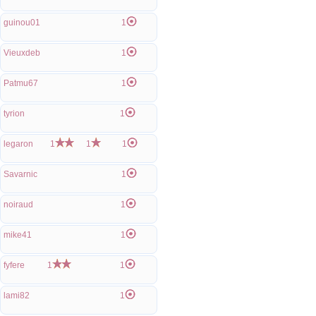
guinou01
1
Vieuxdeb
1
Patmu67
1
tyrion
1
legaron
1
1
1
Savarnic
1
noiraud
1
mike41
1
fyfere
1
1
lami82
1