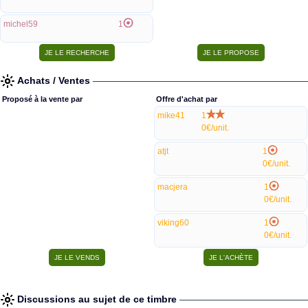
michel59
1
Achats / Ventes
Proposé à la vente par
Offre d'achat par
mike41
1
0€/unit.
atjt
1
0€/unit.
macjera
1
0€/unit.
viking60
1
0€/unit.
Discussions au sujet de ce timbre