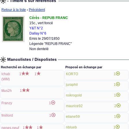
- Timbre 6 sur références
Retour à la liste
›
Précédent
Cérès - REPUB FRANC
15c., vert foncé
Y&T N°2
Dallay N°6
Emis le 29/07/1850
Légende "REPUB FRANC"
Non dentelé
Mancolistes / Dispolistes
Recherché en échange par
Proposé en échange par
lchab
1
1
KORTO
1
(WM)
juraphil
1
titus2h
1
roikrogold
1
Franzy
1
maurice92
2
fmillord
1
eliane59
1
nblueb
1
nenes.neuf
1
1