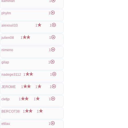
kaminari
1
phylm
1
alexouil33
1
1
julien08
1
1
nimeno
1
gilap
1
nadege3112
1
1
JEROME
1
1
1
cletjp
1
1
1
BERCOT38
1
1
etilau
1