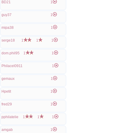
BD21
1
guy37
1
mipa38
1
serge18
1
1
1
dom.phil95
1
1
Philacel0911
1
gemaux
1
Hpetit
1
fred29
1
pphilatelie
1
1
1
amgab
1