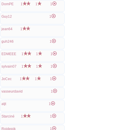
DomPE
1
1
1
Guy12
1
jean64
1
guh246
1
EDMEEE
1
1
1
sylvain07
1
1
1
JoCec
1
1
1
vasseurdavid
1
atjt
1
Starciné
1
1
Roidepik
1