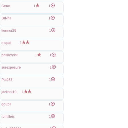
Gene
1
1
DrPhil
1
liermor29
1
mupat
1
philachrist
1
1
surexposure
1
Pat083
1
jackpot19
1
goupil
1
rbmillois
1