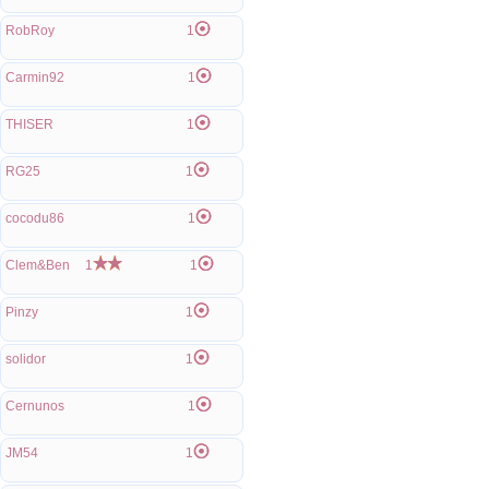
RobRoy
1
Carmin92
1
THISER
1
RG25
1
cocodu86
1
Clem&Ben
1
1
Pinzy
1
solidor
1
Cernunos
1
JM54
1