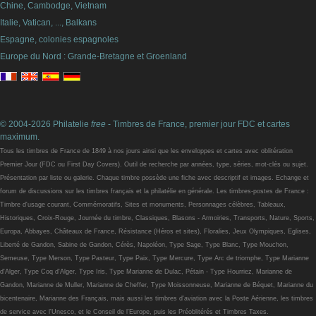
Chine, Cambodge, Vietnam
Italie, Vatican, ..., Balkans
Espagne, colonies espagnoles
Europe du Nord : Grande-Bretagne et Groenland
© 2004-2026 Philatelie
free
- Timbres de France, premier jour FDC et cartes
maximum.
Tous les timbres de France de 1849 à nos jours ainsi que les enveloppes et cartes avec oblitération
Premier Jour (FDC ou First Day Covers). Outil de recherche par années, type, séries, mot-clés ou sujet.
Présentation par liste ou galerie. Chaque timbre possède une fiche avec descriptif et images. Echange et
forum de discussions sur les timbres français et la philatélie en générale. Les timbres-postes de France :
Timbre d'usage courant, Commémoratifs, Sites et monuments, Personnages célèbres, Tableaux,
Historiques, Croix-Rouge, Journée du timbre, Classiques, Blasons - Armoiries, Transports, Nature, Sports,
Europa, Abbayes, Châteaux de France, Résistance (Héros et sites), Floralies, Jeux Olympiques, Eglises,
Liberté de Gandon, Sabine de Gandon, Cérès, Napoléon, Type Sage, Type Blanc, Type Mouchon,
Semeuse, Type Merson, Type Pasteur, Type Paix, Type Mercure, Type Arc de triomphe, Type Marianne
d'Alger, Type Coq d'Alger, Type Iris, Type Marianne de Dulac, Pétain - Type Hourriez, Marianne de
Gandon, Marianne de Muller, Marianne de Cheffer, Type Moissonneuse, Marianne de Béquet, Marianne du
bicentenaire, Marianne des Français, mais aussi les timbres d'aviation avec la Poste Aérienne, les timbres
de service avec l'Unesco, et le Conseil de l'Europe, puis les Préoblitérés et Timbres Taxes.