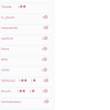
Toinette
1
le_glaude
1
malaudos62
1
vgd9146
1
Pierre
1
fifi59
1
TATAV
1
XERIUS01
1
1
1
Rico43
1
1
1
micheldoubles
1