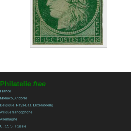
Philatelie
free
France
Monaco, Andorre
Belgique, Pays-Bas, Luxembourg
Afrique francophone
Allemagne
U.R.S.S., Russie