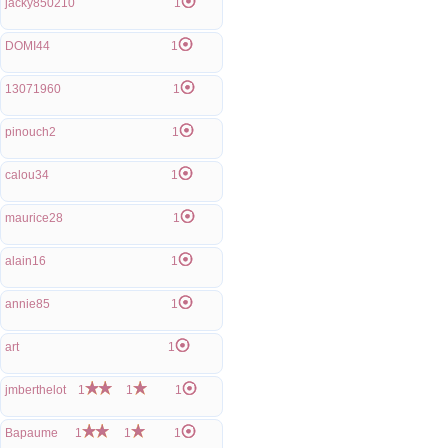
jacky850210
1
DOMI44
1
13071960
1
pinouch2
1
calou34
1
maurice28
1
alain16
1
annie85
1
art
1
jmberthelot
1
1
1
Bapaume
1
1
1