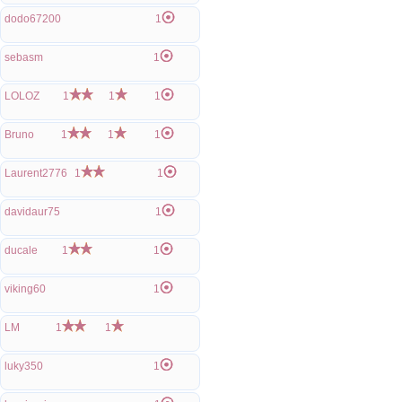
dodo67200
1
sebasm
1
LOLOZ
1
1
1
Bruno
1
1
1
Laurent2776
1
1
davidaur75
1
ducale
1
1
viking60
1
LM
1
1
luky350
1