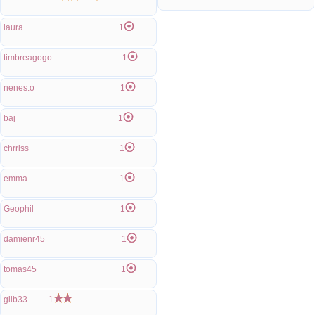
laura
1
timbreagogo
1
nenes.o
1
baj
1
chrriss
1
emma
1
Geophil
1
damienr45
1
tomas45
1
gilb33
1