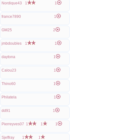
Nordique43
1
1
france7890
1
GM25
2
jmbdoubles
1
1
daytona
1
Calou23
1
Thino60
1
Philatela
1
dd91
1
Pierreyves07
1
1
1
Sjeffray
1
1