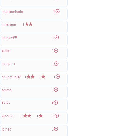
natanaelsolo
1
hamarco
1
palmer85
1
kalim
1
macjera
1
philatelie07
1
1
1
sainto
1
1965
1
kino62
1
1
1
jp.net
1