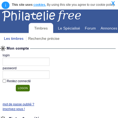
X
i
This site uses
cookies.
By using this site you agree to our cookie policy.
Timbres
Le Spécialisé
Forum
Annonces
Les timbres
Recherche précise
Mon compte
Mon compte
login
password
Restez connecté
mot de passe oublié ?
inscrivez-vous !