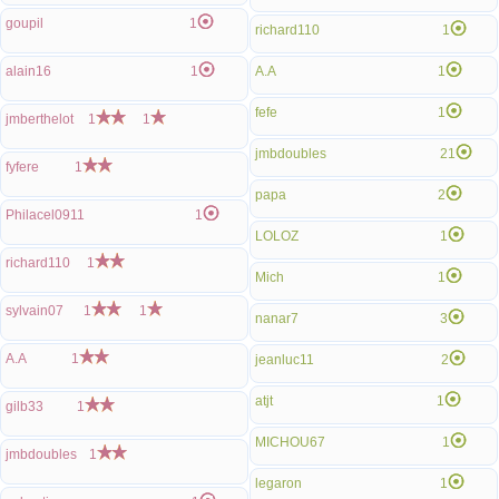
goupil
1
richard110
1
alain16
1
A.A
1
fefe
1
jmberthelot
1
1
jmbdoubles
21
fyfere
1
papa
2
Philacel0911
1
LOLOZ
1
richard110
1
Mich
1
sylvain07
1
1
nanar7
3
A.A
1
jeanluc11
2
atjt
1
gilb33
1
MICHOU67
1
jmbdoubles
1
legaron
1