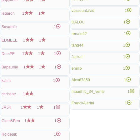
papydom
1
1
vasseurdavid
1
legaron
1
1
DALOU
1
Savarnic
1
renato42
1
EDMEEE
1
1
tang44
1
DomPE
1
1
1
Jackal
1
Bapaume
1
1
1
emilio
1
Alex67850
1
kalim
1
muadhib_34_vente
1
christine
1
FranckAlerini
1
JM54
1
1
1
Clem&Ben
1
1
Roidepik
1