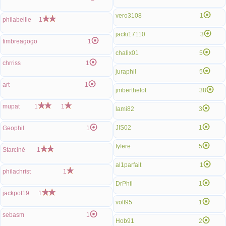
vero3108
1
philabeille
1
jacki17110
3
timbreagogo
1
chalix01
5
chrriss
1
juraphil
5
art
1
jmberthelot
38
mupat
1
1
lami82
3
JIS02
1
Geophil
1
fyfere
5
Starciné
1
al1parfait
1
philachrist
1
DrPhil
1
jackpot19
1
volt95
1
sebasm
1
Hob91
2