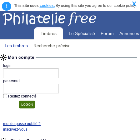
X
i
This site uses
cookies.
By using this site you agree to our cookie policy.
Timbres
Le Spécialisé
Forum
Annonces
Les timbres
Recherche précise
Mon compte
Mon compte
login
password
Restez connecté
mot de passe oublié ?
inscrivez-vous !