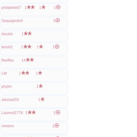
philatelie07
1
1
1
Sequajectrof
1
ducale
1
kino62
1
1
1
flauflau
14
LM
1
1
phylm
1
alexouil33
1
Laurent2776
1
1
nimeno
1