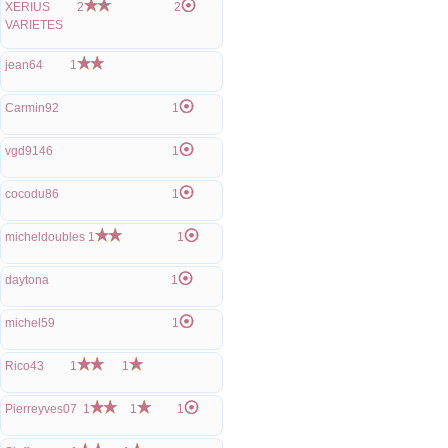
XERIUS
2
2
VARIETES
jean64
1
Carmin92
1
vgd9146
1
cocodu86
1
micheldoubles
1
1
daytona
1
michel59
1
Rico43
1
1
Pierreyves07
1
1
1