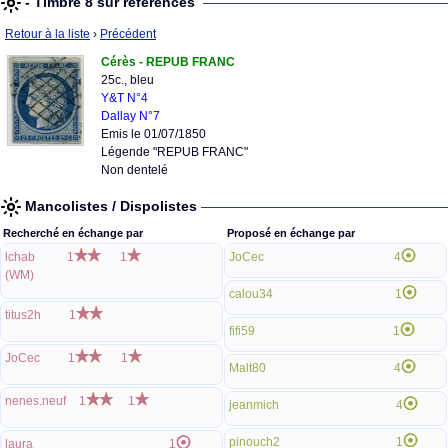
- Timbre 8 sur références
Retour à la liste
›
Précédent
Cérès - REPUB FRANC
25c., bleu
Y&T N°4
Dallay N°7
Emis le 01/07/1850
Légende "REPUB FRANC"
Non dentelé
Mancolistes / Dispolistes
Recherché en échange par
Proposé en échange par
lchab
1
1
JoCec
4
(WM)
calou34
1
titus2h
1
fifi59
1
JoCec
1
1
Malt80
4
nenes.neuf
1
1
jeanmich
4
pinouch2
1
laura
1