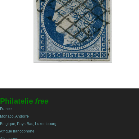
Philatelie
free
France
Monaco, Andorre
Belgique, Pays-Bas, Luxembourg
Afrique francophone
Allemagne