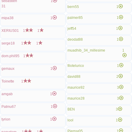
sebastien
1
31
bern55
1
palmer85
1
mipa38
1
jeff54
1
XERIUS01
1
1
deodat88
1
serge18
1
1
muadhib_34_millesime
1
dom.phil95
1
filotelurico
1
gemaux
1
david88
2
Toinette
1
maurice92
3
amgab
1
maurice28
3
Patmu67
1
BEN
3
tyrion
1
lool
1
Pierryy05
1