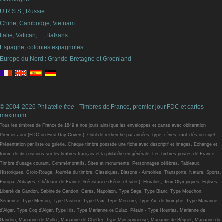
U.R.S.S., Russie
Chine, Cambodge, Vietnam
Italie, Vatican, ..., Balkans
Espagne, colonies espagnoles
Europe du Nord : Grande-Bretagne et Groenland
© 2004-2026 Philatelie
free
- Timbres de France, premier jour FDC et cartes
maximum.
Tous les timbres de France de 1849 à nos jours ainsi que les enveloppes et cartes avec oblitération
Premier Jour (FDC ou First Day Covers). Outil de recherche par années, type, séries, mot-clés ou sujet.
Présentation par liste ou galerie. Chaque timbre possède une fiche avec descriptif et images. Echange et
forum de discussions sur les timbres français et la philatélie en générale. Les timbres-postes de France :
Timbre d'usage courant, Commémoratifs, Sites et monuments, Personnages célèbres, Tableaux,
Historiques, Croix-Rouge, Journée du timbre, Classiques, Blasons - Armoiries, Transports, Nature, Sports,
Europa, Abbayes, Châteaux de France, Résistance (Héros et sites), Floralies, Jeux Olympiques, Eglises,
Liberté de Gandon, Sabine de Gandon, Cérès, Napoléon, Type Sage, Type Blanc, Type Mouchon,
Semeuse, Type Merson, Type Pasteur, Type Paix, Type Mercure, Type Arc de triomphe, Type Marianne
d'Alger, Type Coq d'Alger, Type Iris, Type Marianne de Dulac, Pétain - Type Hourriez, Marianne de
Gandon, Marianne de Muller, Marianne de Cheffer, Type Moissonneuse, Marianne de Béquet, Marianne du