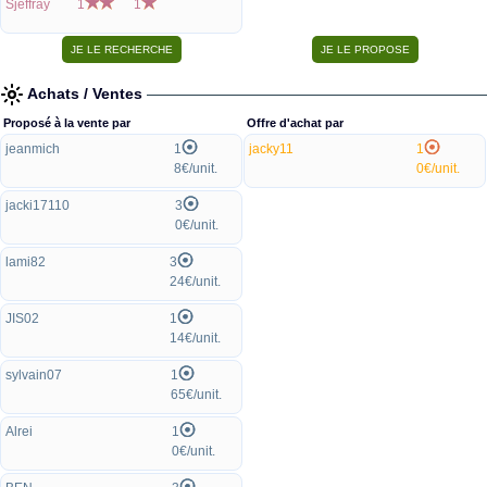
Sjeffray
1
1
Achats / Ventes
Proposé à la vente par
Offre d'achat par
jeanmich
1
jacky11
1
8€/unit.
0€/unit.
jacki17110
3
0€/unit.
lami82
3
24€/unit.
JIS02
1
14€/unit.
sylvain07
1
65€/unit.
Alrei
1
0€/unit.