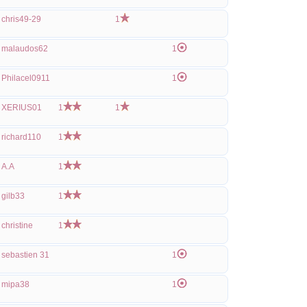
chris49-29
1
malaudos62
1
Philacel0911
1
XERIUS01
1
1
richard110
1
A.A
1
gilb33
1
christine
1
sebastien 31
1
mipa38
1