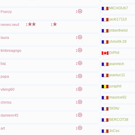
MICHOU67
Franzy
1
jacki17110
nenes.neuf
1
1
jmberthelot
laura
1
chris49-29
timbreagogo
1
DrPhil
baj
1
jeanmich
jeanluc11
papa
1
juraphil
viking60
1
maurice92
chrriss
1
TATAV
damienr45
1
BERCOT38
art
1
JoCec