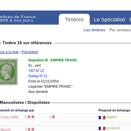
imbres de France
Timbres
Le Spécialisé
849 à nos jours
Les timbres
Par années
- Timbre 16 sur références
ur à la liste
›
Précédent
Napoléon III - EMPIRE FRANC
5c., vert
Y&T N°12
Dallay N°11
Emis le 01/11/1854
Légende "EMPIRE FRANC"
Non dentelé
Mancolistes / Dispolistes
herché en échange par
Proposé en échange 
lchab (WM)
1
1
Malt80
renato42
titus2h
1