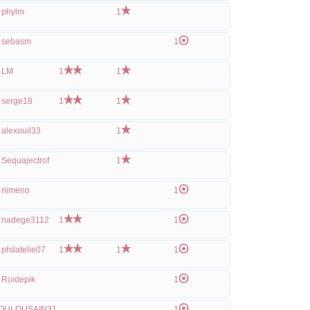
phylm
1
sebasm
1
LM
1
1
serge18
1
1
alexouil33
1
Sequajectrof
1
nimeno
1
nadege3112
1
1
philatelie07
1
1
1
Roidepik
1
OULOUSAIN31
1