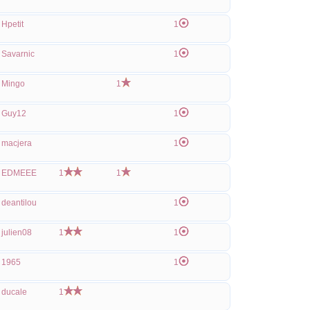
Hpetit
1
Savarnic
1
Mingo
1
Guy12
1
macjera
1
EDMEEE
1
1
deantilou
1
julien08
1
1
1965
1
ducale
1