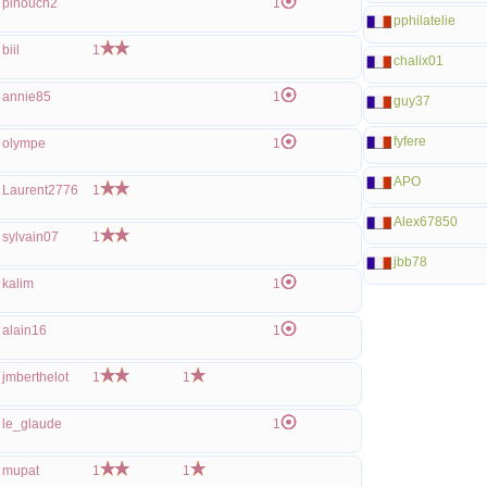
pinouch2
1
pphilatelie
biil
1
chalix01
annie85
1
guy37
fyfere
olympe
1
APO
Laurent2776
1
Alex67850
sylvain07
1
jbb78
kalim
1
alain16
1
jmberthelot
1
1
le_glaude
1
mupat
1
1