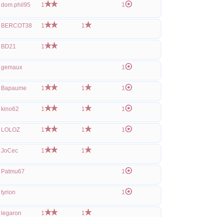
dom.phil95
1
1
BERCOT38
1
1
BD21
1
gemaux
1
Bapaume
1
1
1
kino62
1
1
1
LOLOZ
1
1
1
JoCec
1
1
Patmu67
1
tyrion
1
legaron
1
1