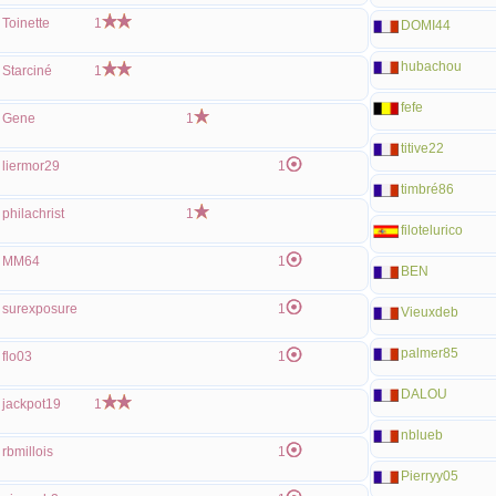
Toinette
1
DOMI44
hubachou
Starciné
1
fefe
Gene
1
titive22
liermor29
1
timbré86
philachrist
1
filotelurico
MM64
1
BEN
surexposure
1
Vieuxdeb
palmer85
flo03
1
DALOU
jackpot19
1
nblueb
rbmillois
1
Pierryy05