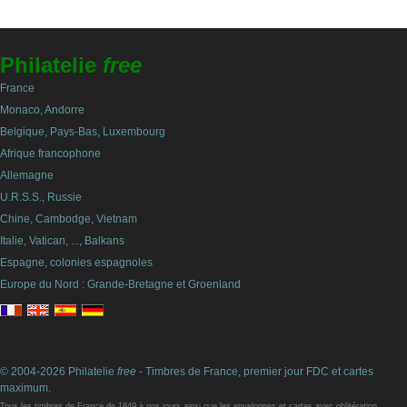
Philatelie
free
France
Monaco, Andorre
Belgique, Pays-Bas, Luxembourg
Afrique francophone
Allemagne
U.R.S.S., Russie
Chine, Cambodge, Vietnam
Italie, Vatican, ..., Balkans
Espagne, colonies espagnoles
Europe du Nord : Grande-Bretagne et Groenland
© 2004-2026 Philatelie
free
- Timbres de France, premier jour FDC et cartes
maximum.
Tous les timbres de France de 1849 à nos jours ainsi que les enveloppes et cartes avec oblitération