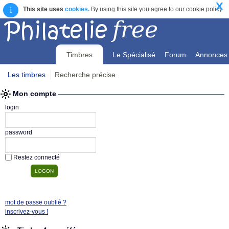
X
i
This site uses
cookies.
By using this site you agree to our cookie policy.
Timbres
Le Spécialisé
Forum
Annonces
Les timbres
Recherche précise
Mon compte
Mon compte
login
password
Restez connecté
mot de passe oublié ?
inscrivez-vous !