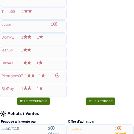
Thino60
1
goupil
1
DomPE
1
1
jean64
1
Rico43
1
1
Pierreyves07
1
1
1
Sjeffray
1
1
Achats / Ventes
Proposé à la vente par
Offre d'achat par
jacki17110
2
macjera
1