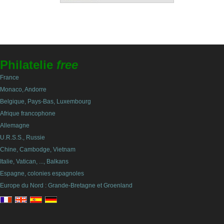
Philatelie
free
France
Monaco, Andorre
Belgique, Pays-Bas, Luxembourg
Afrique francophone
Allemagne
U.R.S.S., Russie
Chine, Cambodge, Vietnam
Italie, Vatican, ..., Balkans
Espagne, colonies espagnoles
Europe du Nord : Grande-Bretagne et Groenland