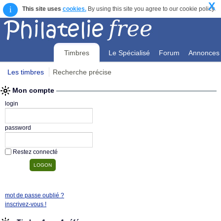
X
i
This site uses
cookies.
By using this site you agree to our cookie policy.
Timbres
Le Spécialisé
Forum
Annonces
Les timbres
Recherche précise
Mon compte
Mon compte
login
password
Restez connecté
mot de passe oublié ?
inscrivez-vous !