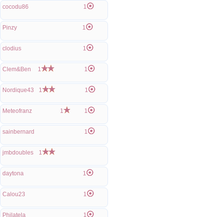
cocodu86
1
Pinzy
1
clodius
1
Clem&Ben
1
1
Nordique43
1
1
Meteofranz
1
1
sainbernard
1
jmbdoubles
1
daytona
1
Calou23
1
Philatela
1