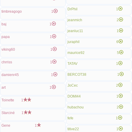
DrPhil
1
timbreagogo
1
jeanmich
2
baj
1
jeanluc11
1
papa
1
juraphil
6
viking60
1
maurice92
5
chrriss
1
TATAV
1
BERCOT38
1
damienr45
1
JoCec
2
art
1
DOMI44
1
Toinette
1
hubachou
2
Starciné
1
fefe
1
Gene
1
titive22
1