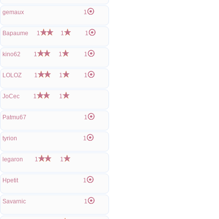
gemaux
1
Bapaume
1
1
1
kino62
1
1
1
LOLOZ
1
1
1
JoCec
1
1
Patmu67
1
tyrion
1
legaron
1
1
Hpetit
1
Savarnic
1