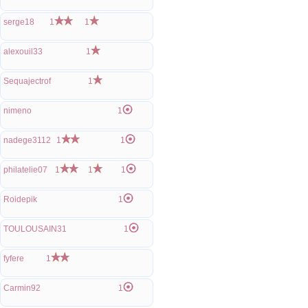
serge18
1
1
alexouil33
1
Sequajectrof
1
nimeno
1
nadege3112
1
1
philatelie07
1
1
1
Roidepik
1
TOULOUSAIN31
1
fyfere
1
Carmin92
1