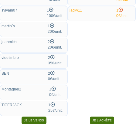
0€/unit.
0€/unit.
sylvain07
1
jacky11
1
100€/unit.
0€/unit.
martin`s
1
20€/unit.
jeanmich
2
20€/unit.
vieutimbre
2
35€/unit.
BEN
2
0€/unit.
Montagnel2
1
0€/unit.
TIGERJACK
1
25€/unit.