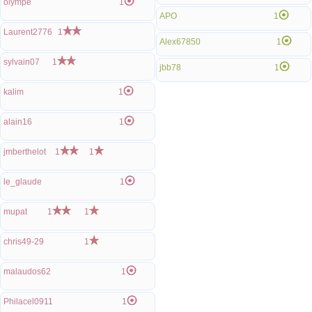
olympe
1
APO
1
Laurent2776
1
Alex67850
1
sylvain07
1
jbb78
1
kalim
1
alain16
1
jmberthelot
1
1
le_glaude
1
mupat
1
1
chris49-29
1
malaudos62
1
Philacel0911
1