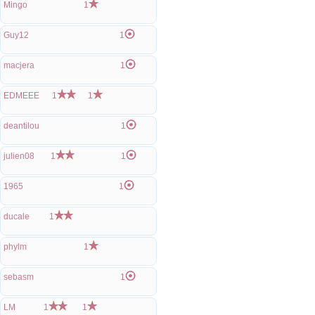
Mingo
1
Guy12
1
macjera
1
EDMEEE
1
1
deantilou
1
julien08
1
1
1965
1
ducale
1
phylm
1
sebasm
1
LM
1
1