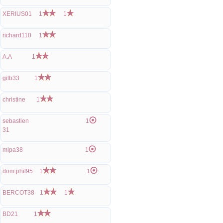
XERIUS01
1
1
richard110
1
A.A
1
gilb33
1
christine
1
sebastien
1
31
mipa38
1
dom.phil95
1
1
BERCOT38
1
1
BD21
1