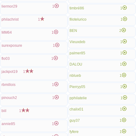
liermor29
1
timbré86
1
philachrist
1
filotelurico
1
BEN
2
MM64
1
Vieuxdeb
1
surexposure
1
palmer85
1
flo03
1
DALOU
1
jackpot19
1
nblueb
1
rbmillois
1
Pierryy05
1
pinouch2
1
pphilatelie
1
chalix01
1
biil
1
guy37
1
annie85
1
fyfere
1