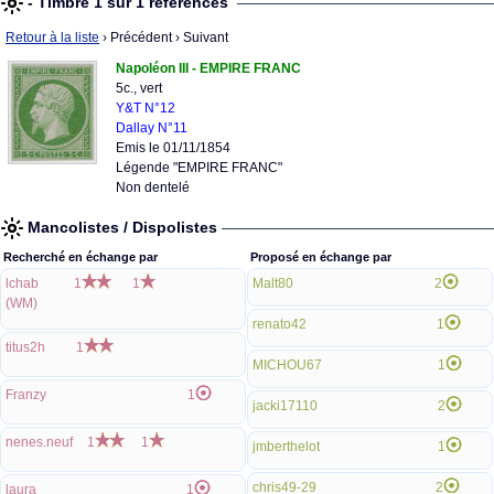
- Timbre 1 sur 1 références
Retour à la liste
› Précédent
› Suivant
Napoléon III - EMPIRE FRANC
5c., vert
Y&T N°12
Dallay N°11
Emis le 01/11/1854
Légende "EMPIRE FRANC"
Non dentelé
Mancolistes / Dispolistes
Recherché en échange par
Proposé en échange par
lchab
1
1
Malt80
2
(WM)
renato42
1
titus2h
1
MICHOU67
1
Franzy
1
jacki17110
2
nenes.neuf
1
1
jmberthelot
1
chris49-29
2
laura
1