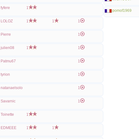
fyfere
1
pomof1969
LOLOZ
1
1
1
Pierre
1
julien08
1
1
Patmu67
1
tyrion
1
natanaelsolo
1
Savarnic
1
Toinette
1
EDMEEE
1
1