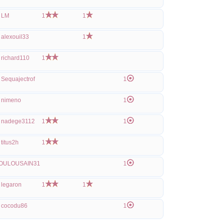
LM
1
1
alexouil33
1
richard110
1
Sequajectrof
1
nimeno
1
nadege3112
1
1
titus2h
1
OULOUSAIN31
1
legaron
1
1
cocodu86
1