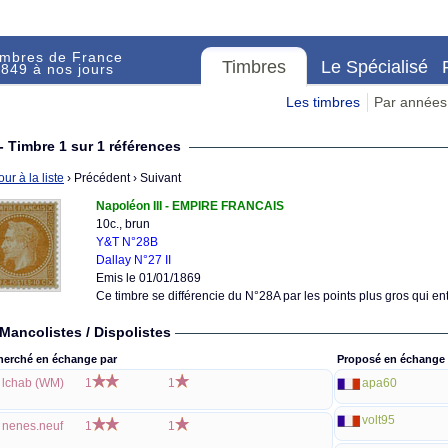
imbres de France
Timbres
Le Spécialisé
849 à nos jours
Les timbres
Par années
- Timbre 1 sur 1 références
ur à la liste
› Précédent
› Suivant
Napoléon III - EMPIRE FRANCAIS
10c., brun
Y&T N°28B
Dallay N°27 II
Emis le 01/01/1869
Ce timbre se différencie du N°28A par les points plus gros qui e
Mancolistes / Dispolistes
herché en échange par
Proposé en échange 
lchab (WM)
1
1
apa60
volt95
nenes.neuf
1
1