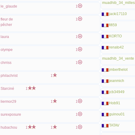
muadhib_34_milles
le_glaude
1
jacki17110
fleur de
1
pêcher
fifi59
KORTO
laura
1
renato42
olympe
1
muadhib_34_vente
chrriss
1
jmberthelot
philachrist
1
jeanmich
Starciné
1
jcb34949
liermor29
1
1
Hob91
guinou01
surexposure
1
TATAV
hubachou
1
1
1