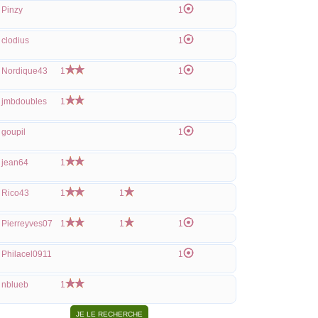
Pinzy
1
clodius
1
Nordique43
1
1
jmbdoubles
1
goupil
1
jean64
1
Rico43
1
1
Pierreyves07
1
1
1
Philacel0911
1
nblueb
1