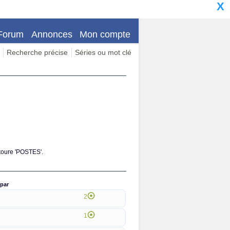
X
Forum
Annonces
Mon compte
Recherche précise
Séries ou mot clé
ntoure 'POSTES'.
par
2
1