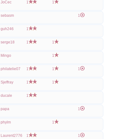
JoCec
1
1
sebasm
1
guh246
1
serge18
1
1
Mingo
1
philatelie07
1
1
1
Sjeffray
1
1
ducale
1
papa
1
phylm
1
Laurent2776
1
1