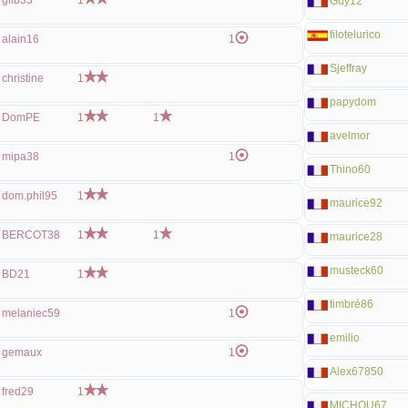
gilb33
1
Guy12
filotelurico
alain16
1
Sjeffray
christine
1
papydom
DomPE
1
1
avelmor
mipa38
1
Thino60
dom.phil95
1
maurice92
BERCOT38
1
1
maurice28
musteck60
BD21
1
timbré86
melaniec59
1
emilio
gemaux
1
Alex67850
fred29
1
MICHOU67