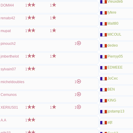
Vieuxdeb
DOMI44
1
1
fyfere
renato42
1
1
Malt80
mupat
1
1
MICOUL
pinouch2
1
dedeo
jmberthelot
1
1
Pierryy05
EDMEEE
sylvain07
1
JoCec
micheldoubles
1
BEN
Cernunos
1
KING
XERIUS01
1
1
1
jpstamp13
A.A
1
atjt