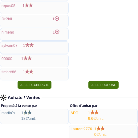
repas08
1
DrPhil
1
nimeno
1
sylvain07
1
00000
1
timbré86
1
Achats / Ventes
Proposé à la vente par
Offre d'achat par
martin`s
1
APO
1
18€/unit.
9.6€/unit.
Laurent2776
1
0€/unit.