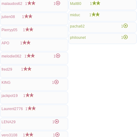
malaudos62
1
1
Malt80
1
miduc
1
julien08
1
pacha62
1
Pierryy05
1
philounet
1
APO
1
melodie062
1
1
fred29
1
KING
1
jackpot19
1
Laurent2776
1
LENA29
1
vero3108
1
1