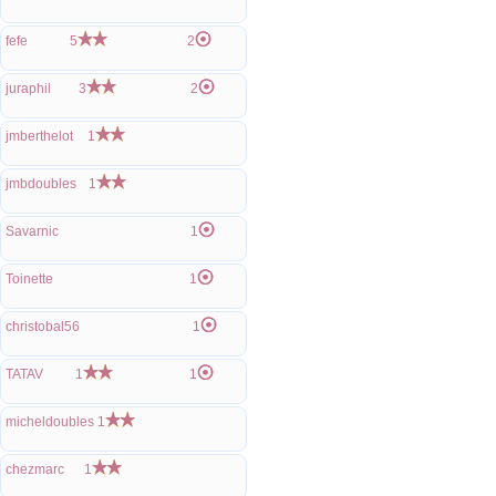
fefe
5
2
juraphil
3
2
jmberthelot
1
jmbdoubles
1
Savarnic
1
Toinette
1
christobal56
1
TATAV
1
1
micheldoubles
1
chezmarc
1