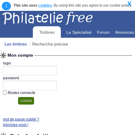
X
i
This site uses
cookies.
By using this site you agree to our cookie policy.
Timbres
Le Spécialisé
Forum
Annonces
Les timbres
Recherche précise
Mon compte
Mon compte
login
password
Restez connecté
mot de passe oublié ?
inscrivez-vous !