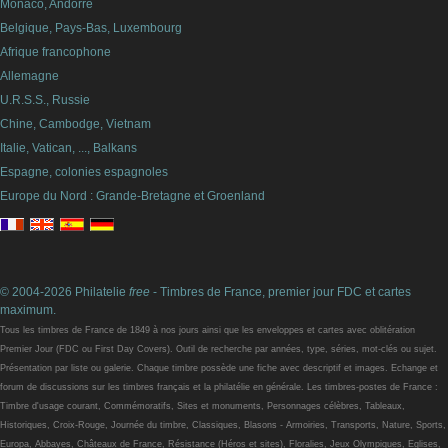
Monaco, Andorre
Belgique, Pays-Bas, Luxembourg
Afrique francophone
Allemagne
U.R.S.S., Russie
Chine, Cambodge, Vietnam
Italie, Vatican, ..., Balkans
Espagne, colonies espagnoles
Europe du Nord : Grande-Bretagne et Groenland
© 2004-2026 Philatelie
free
- Timbres de France, premier jour FDC et cartes
maximum.
Tous les timbres de France de 1849 à nos jours ainsi que les enveloppes et cartes avec oblitération
Premier Jour (FDC ou First Day Covers). Outil de recherche par années, type, séries, mot-clés ou sujet.
Présentation par liste ou galerie. Chaque timbre possède une fiche avec descriptif et images. Echange et
forum de discussions sur les timbres français et la philatélie en générale. Les timbres-postes de France :
Timbre d'usage courant, Commémoratifs, Sites et monuments, Personnages célèbres, Tableaux,
Historiques, Croix-Rouge, Journée du timbre, Classiques, Blasons - Armoiries, Transports, Nature, Sports,
Europa, Abbayes, Châteaux de France, Résistance (Héros et sites), Floralies, Jeux Olympiques, Eglises,