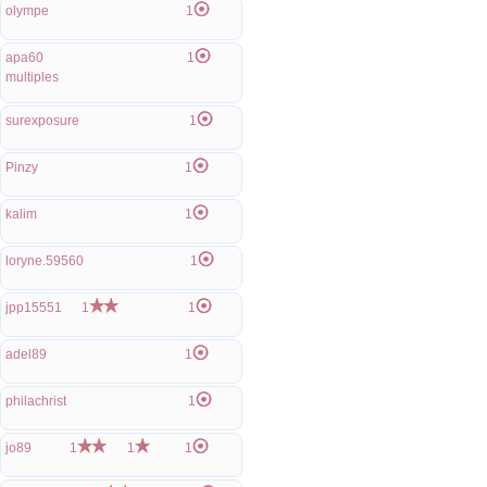
olympe
1
apa60
1
multiples
surexposure
1
Pinzy
1
kalim
1
loryne.59560
1
jpp15551
1
1
adel89
1
philachrist
1
jo89
1
1
1