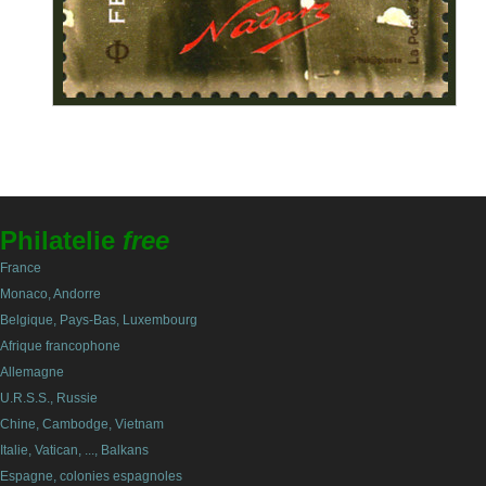
Philatelie
free
France
Monaco, Andorre
Belgique, Pays-Bas, Luxembourg
Afrique francophone
Allemagne
U.R.S.S., Russie
Chine, Cambodge, Vietnam
Italie, Vatican, ..., Balkans
Espagne, colonies espagnoles