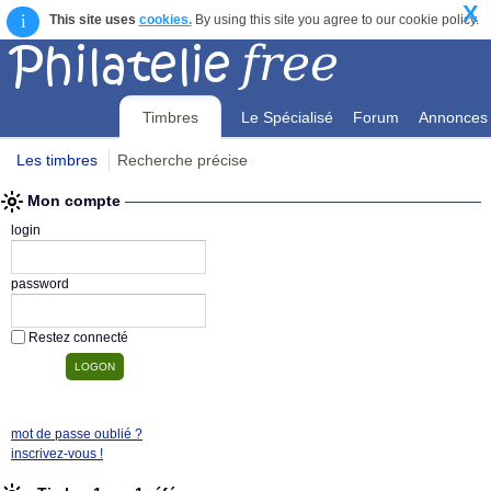
X
i
This site uses
cookies.
By using this site you agree to our cookie policy.
Timbres
Le Spécialisé
Forum
Annonces
Les timbres
Recherche précise
Mon compte
Mon compte
login
password
Restez connecté
mot de passe oublié ?
inscrivez-vous !