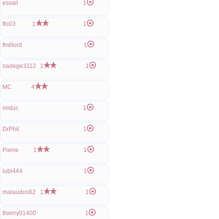
essail
1
flo03
1
1
fmillord
1
nadege3112
1
1
MC
4
miduc
1
DrPhil
1
Pierre
1
1
lubi444
1
malaudos62
1
1
thierry01400
1