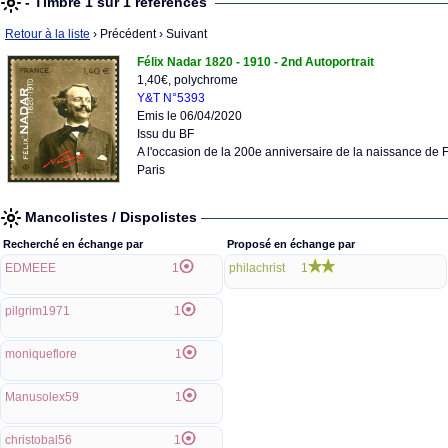
- Timbre 1 sur 1 références
Retour à la liste
› Précédent
› Suivant
Félix Nadar 1820 - 1910 - 2nd Autoportrait
1,40€, polychrome
Y&T N°5393
Emis le 06/04/2020
Issu du BF
A l'occasion de la 200e anniversaire de la naissance de 
Paris
Mancolistes / Dispolistes
Recherché en échange par
Proposé en échange par
EDMEEE
1
philachrist
1
pilgrim1971
1
moniqueflore
1
Manusolex59
1
christobal56
1