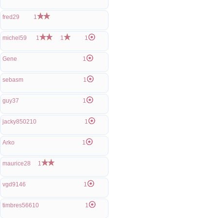
fred29
1
michel59
1
1
1
Gene
1
sebasm
1
guy37
1
jacky850210
1
Arko
1
maurice28
1
vgd9146
1
timbres56610
1