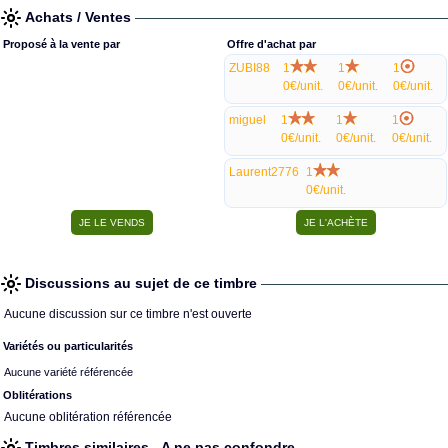
Achats / Ventes
Proposé à la vente par
Offre d'achat par
ZUBI88
1
1
1
0€/unit.
0€/unit.
0€/unit.
miguel
1
1
1
0€/unit.
0€/unit.
0€/unit.
Laurent2776
1
0€/unit.
Discussions au sujet de ce timbre
Aucune discussion sur ce timbre n'est ouverte
Variétés ou particularités
Aucune variété référencée
Oblitérations
Aucune oblitération référencée
Timbres similaires - A ne pas confondre