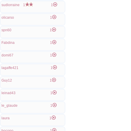
sudlorraine
1
1
olicarso
1
spn60
1
Fabdina
1
domi67
1
lagaffe421
1
Guy12
1
leinad43
1
le_glaude
1
laura
1
bocopo
1