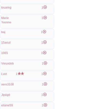
touareg
1
Marie
1
Yvonne
baj
1
15aout
1
1965
1
Vieuxdeb
1
Lvet
1
1
vero3108
1
Jipégé
1
eliane59
1