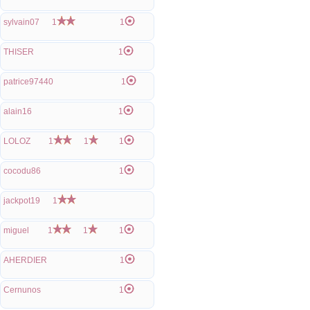
sylvain07
1
1
THISER
1
patrice97440
1
alain16
1
LOLOZ
1
1
1
cocodu86
1
jackpot19
1
miguel
1
1
1
AHERDIER
1
Cernunos
1