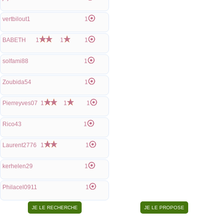
vertbilout1
1
BABETH
1
1
1
solfami88
1
Zoubida54
1
Pierreyves07
1
1
1
Rico43
1
Laurent2776
1
1
kerhelen29
1
Philacel0911
1