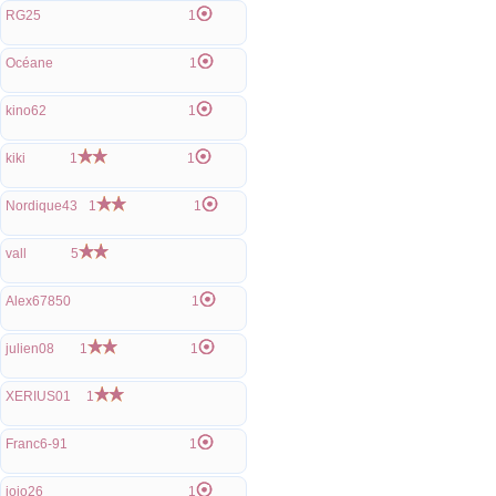
RG25
1
Océane
1
kino62
1
kiki
1
1
Nordique43
1
1
vall
5
Alex67850
1
julien08
1
1
XERIUS01
1
Franc6-91
1
jojo26
1