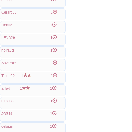
Gerard33
1
Henric
1
LENA29
1
noiraud
1
Savarnic
1
Thino60
1
1
alflad
1
1
nimeno
1
JOS49
1
celsius
1