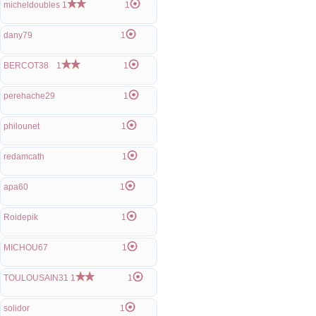
micheldoubles
1
1
dany79
1
BERCOT38
1
1
perehache29
1
philounet
1
redamcath
1
apa60
1
Roidepik
1
MICHOU67
1
TOULOUSAIN31
1
1
solidor
1