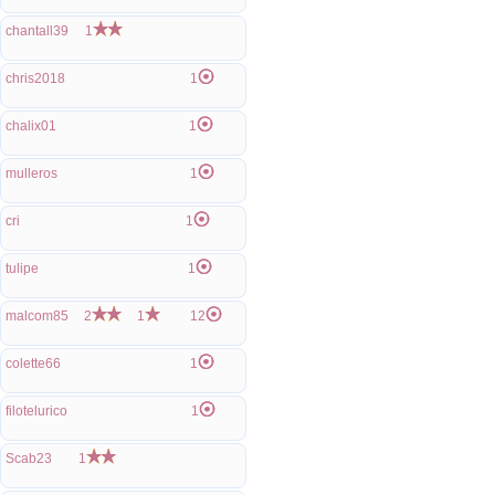
chantall39
1
chris2018
1
chalix01
1
mulleros
1
cri
1
tulipe
1
malcom85
2
1
12
colette66
1
filotelurico
1
Scab23
1