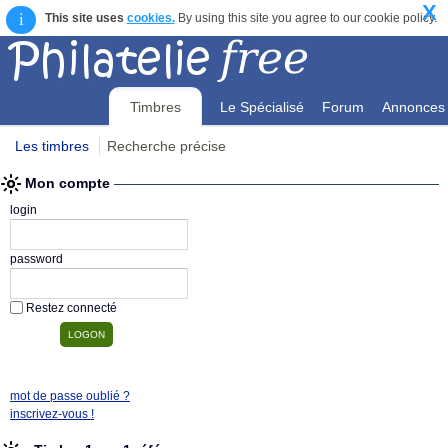
X
i
This site uses
cookies.
By using this site you agree to our cookie policy.
Timbres
Le Spécialisé
Forum
Annonces
Les timbres
Recherche précise
Mon compte
Mon compte
login
password
Restez connecté
mot de passe oublié ?
inscrivez-vous !