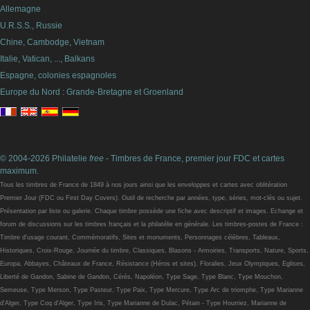
Allemagne
U.R.S.S., Russie
Chine, Cambodge, Vietnam
Italie, Vatican, ..., Balkans
Espagne, colonies espagnoles
Europe du Nord : Grande-Bretagne et Groenland
© 2004-2026 Philatelie
free
- Timbres de France, premier jour FDC et cartes
maximum.
Tous les timbres de France de 1849 à nos jours ainsi que les enveloppes et cartes avec oblitération
Premier Jour (FDC ou First Day Covers). Outil de recherche par années, type, séries, mot-clés ou sujet.
Présentation par liste ou galerie. Chaque timbre possède une fiche avec descriptif et images. Echange et
forum de discussions sur les timbres français et la philatélie en générale. Les timbres-postes de France :
Timbre d'usage courant, Commémoratifs, Sites et monuments, Personnages célèbres, Tableaux,
Historiques, Croix-Rouge, Journée du timbre, Classiques, Blasons - Armoiries, Transports, Nature, Sports,
Europa, Abbayes, Châteaux de France, Résistance (Héros et sites), Floralies, Jeux Olympiques, Eglises,
Liberté de Gandon, Sabine de Gandon, Cérès, Napoléon, Type Sage, Type Blanc, Type Mouchon,
Semeuse, Type Merson, Type Pasteur, Type Paix, Type Mercure, Type Arc de triomphe, Type Marianne
d'Alger, Type Coq d'Alger, Type Iris, Type Marianne de Dulac, Pétain - Type Hourriez, Marianne de