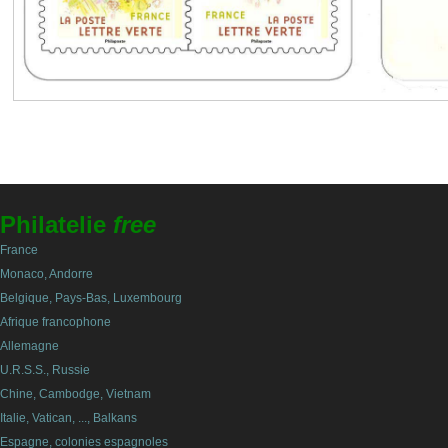
Philatelie
free
France
Monaco, Andorre
Belgique, Pays-Bas, Luxembourg
Afrique francophone
Allemagne
U.R.S.S., Russie
Chine, Cambodge, Vietnam
Italie, Vatican, ..., Balkans
Espagne, colonies espagnoles