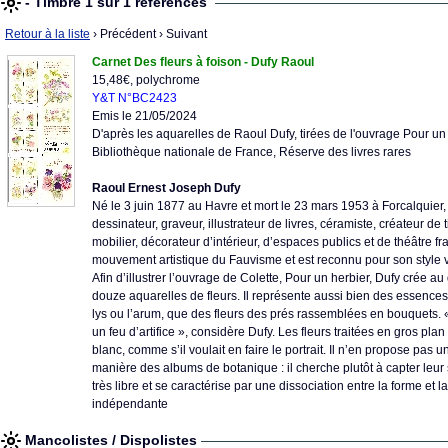
- Timbre 1 sur 1 références
Retour à la liste
› Précédent
› Suivant
Carnet Des fleurs à foison - Dufy Raoul
15,48€, polychrome
Y&T N°BC2423
Emis le 21/05/2024
D'après les aquarelles de Raoul Dufy, tirées de l'ouvrage Pour un 
Bibliothèque nationale de France, Réserve des livres rares
Raoul Ernest Joseph Dufy
Né le 3 juin 1877 au Havre et mort le 23 mars 1953 à Forcalquier, 
dessinateur, graveur, illustrateur de livres, céramiste, créateur de 
mobilier, décorateur d’intérieur, d’espaces publics et de théâtre fr
mouvement artistique du Fauvisme et est reconnu pour son style vi
Afin d’illustrer l’ouvrage de Colette, Pour un herbier, Dufy crée 
douze aquarelles de fleurs. Il représente aussi bien des essences
lys ou l’arum, que des fleurs des prés rassemblées en bouquets. 
un feu d’artifice », considère Dufy. Les fleurs traitées en gros pla
blanc, comme s’il voulait en faire le portrait. Il n’en propose pas u
manière des albums de botanique : il cherche plutôt à capter leur s
très libre et se caractérise par une dissociation entre la forme et 
indépendante
Mancolistes / Dispolistes