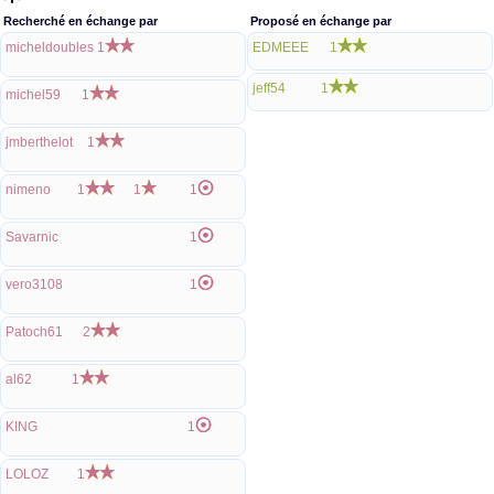
Recherché en échange par
Proposé en échange par
micheldoubles
1
EDMEEE
1
jeff54
1
michel59
1
jmberthelot
1
nimeno
1
1
1
Savarnic
1
vero3108
1
Patoch61
2
al62
1
KING
1
LOLOZ
1