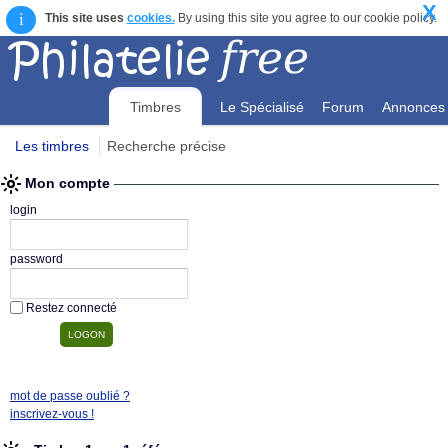
X
i
This site uses
cookies.
By using this site you agree to our cookie policy.
Timbres
Le Spécialisé
Forum
Annonces
Les timbres
Recherche précise
Mon compte
Mon compte
login
password
Restez connecté
mot de passe oublié ?
inscrivez-vous !