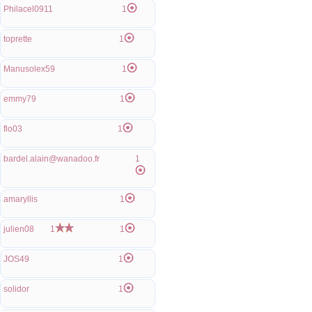
Philacel0911
1
toprette
1
Manusolex59
1
emmy79
1
flo03
1
bardel.alain@wanadoo.fr
1
amaryllis
1
julien08
1
1
JOS49
1
solidor
1