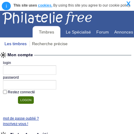
X
i
This site uses
cookies.
By using this site you agree to our cookie policy.
Timbres
Le Spécialisé
Forum
Annonces
Les timbres
Recherche précise
Mon compte
Mon compte
login
password
Restez connecté
mot de passe oublié ?
inscrivez-vous !