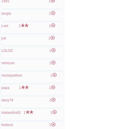
1965
1
sergio
1
Lvet
1
1
jvd
1
LOLOZ
1
mimizan
1
moniqueflore
1
papa
1
1
dany79
1
malaudos62
1
1
fmillord
1