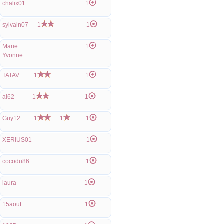
chalix01
1
sylvain07
1
1
Marie
1
Yvonne
TATAV
1
1
al62
1
1
Guy12
1
1
1
XERIUS01
1
cocodu86
1
laura
1
15aout
1