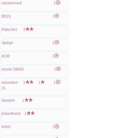
sainbernard
1
BD21
1
Patoch61
3
Jipégé
1
dc30
1
loryne.59560
1
sebastien
1
1
1
31
Geophil
1
jmberthelot
1
KING
1