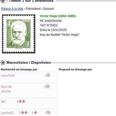
- Timbre 1 sur 1 références
Retour à la liste
› Précédent
› Suivant
Victor Hugo (1802-1885)
4€, polychrome
Y&T N°5922
Emis le 10/11/2025
Issu du feuillet "Victor Hugo"
Mancolistes / Dispolistes
Recherché en échange par
Proposé en échange par
vero3108
1
fleur de
1
pêcher
MC
4
pacha62
1
1
1