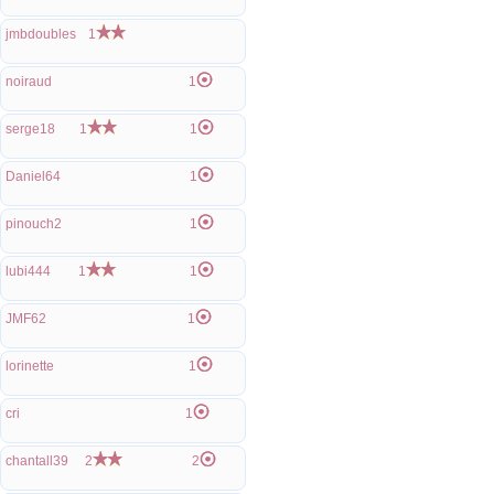
jmbdoubles
1
noiraud
1
serge18
1
1
Daniel64
1
pinouch2
1
lubi444
1
1
JMF62
1
lorinette
1
cri
1
chantall39
2
2