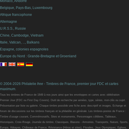
Monaco, Andorre
Belgique, Pays-Bas, Luxembourg
Afrique francophone
Allemagne
U.R.S.S., Russie
Chine, Cambodge, Vietnam
Italie, Vatican, ..., Balkans
Espagne, colonies espagnoles
Europe du Nord : Grande-Bretagne et Groenland
© 2004-2026 Philatelie
free
- Timbres de France, premier jour FDC et cartes
maximum.
Tous les timbres de France de 1849 à nos jours ainsi que les enveloppes et cartes avec oblitération
Premier Jour (FDC ou First Day Covers). Outil de recherche par années, type, séries, mot-clés ou sujet.
Présentation par liste ou galerie. Chaque timbre possède une fiche avec descriptif et images. Echange et
forum de discussions sur les timbres français et la philatélie en générale. Les timbres-postes de France :
Timbre d'usage courant, Commémoratifs, Sites et monuments, Personnages célèbres, Tableaux,
Historiques, Croix-Rouge, Journée du timbre, Classiques, Blasons - Armoiries, Transports, Nature, Sports,
Europa, Abbayes, Châteaux de France, Résistance (Héros et sites), Floralies, Jeux Olympiques, Eglises,