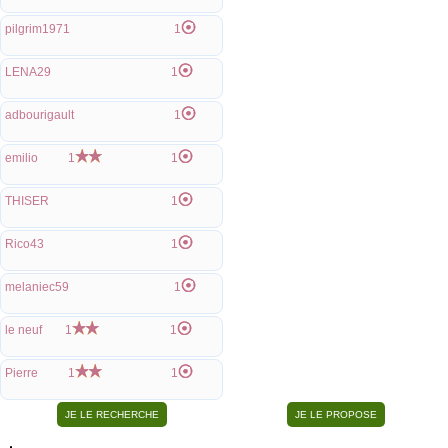
pilgrim1971
1
LENA29
1
adbourigault
1
emilio
1
1
THISER
1
Rico43
1
melaniec59
1
le neuf
1
1
Pierre
1
1