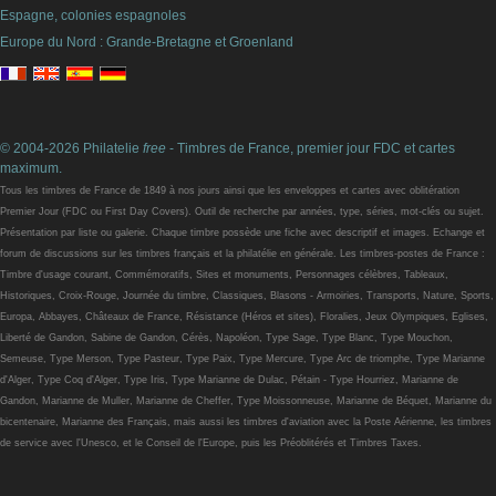
Espagne, colonies espagnoles
Europe du Nord : Grande-Bretagne et Groenland
© 2004-2026 Philatelie
free
- Timbres de France, premier jour FDC et cartes
maximum.
Tous les timbres de France de 1849 à nos jours ainsi que les enveloppes et cartes avec oblitération
Premier Jour (FDC ou First Day Covers). Outil de recherche par années, type, séries, mot-clés ou sujet.
Présentation par liste ou galerie. Chaque timbre possède une fiche avec descriptif et images. Echange et
forum de discussions sur les timbres français et la philatélie en générale. Les timbres-postes de France :
Timbre d'usage courant, Commémoratifs, Sites et monuments, Personnages célèbres, Tableaux,
Historiques, Croix-Rouge, Journée du timbre, Classiques, Blasons - Armoiries, Transports, Nature, Sports,
Europa, Abbayes, Châteaux de France, Résistance (Héros et sites), Floralies, Jeux Olympiques, Eglises,
Liberté de Gandon, Sabine de Gandon, Cérès, Napoléon, Type Sage, Type Blanc, Type Mouchon,
Semeuse, Type Merson, Type Pasteur, Type Paix, Type Mercure, Type Arc de triomphe, Type Marianne
d'Alger, Type Coq d'Alger, Type Iris, Type Marianne de Dulac, Pétain - Type Hourriez, Marianne de
Gandon, Marianne de Muller, Marianne de Cheffer, Type Moissonneuse, Marianne de Béquet, Marianne du
bicentenaire, Marianne des Français, mais aussi les timbres d'aviation avec la Poste Aérienne, les timbres
de service avec l'Unesco, et le Conseil de l'Europe, puis les Préoblitérés et Timbres Taxes.