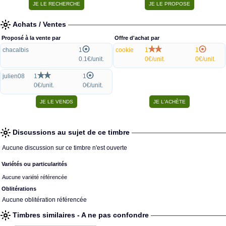
Achats / Ventes
Proposé à la vente par
Offre d'achat par
chacalbis
1
cookie
1
1
0.1€/unit.
0€/unit.
0€/unit.
julien08
1
1
0€/unit.
0€/unit.
Discussions au sujet de ce timbre
Aucune discussion sur ce timbre n'est ouverte
Variétés ou particularités
Aucune variété référencée
Oblitérations
Aucune oblitération référencée
Timbres similaires - A ne pas confondre