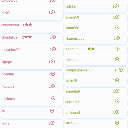
CALOU59
1
solidor
1
KING
1
eliane59
1
jmberthelot
1
timbré86
1
chantall39
2
2
Nanonice05
1
fredo666
1
3
melaniec59
1
ellwatter
1
Jipégé
1
compiegnemanu
10
dcantrin
2
fabie25
1
Papaf58
1
samerla6
1
mulleros
1
vero3108
1
cri
1
philounet
1
titive22
1
laura
1