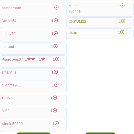
Marie
1
sainbernard
1
Yvonne
Daniel64
1
ORKUM22
1
cletjp
1
emmy79
1
noiraud
1
Pierreyves07
1
1
1
amaryllis
1
pilgrim1971
1
1965
1
flo03
1
winnie59300
1