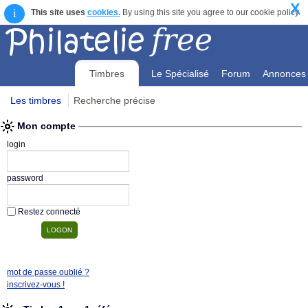
X
i
This site uses
cookies.
By using this site you agree to our cookie policy.
Timbres
Le Spécialisé
Forum
Annonces
Les timbres
Recherche précise
Mon compte
Mon compte
login
password
Restez connecté
mot de passe oublié ?
inscrivez-vous !