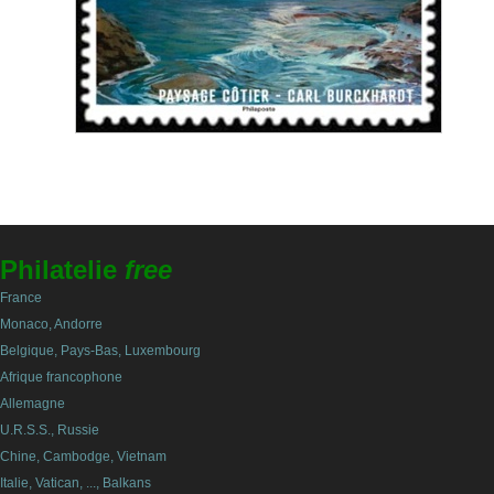
Philatelie
free
France
Monaco, Andorre
Belgique, Pays-Bas, Luxembourg
Afrique francophone
Allemagne
U.R.S.S., Russie
Chine, Cambodge, Vietnam
Italie, Vatican, ..., Balkans