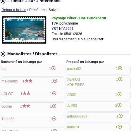
- Timbre 1 sur 1 références
Retour à la liste
› Précédent
› Suivant
Paysage côtier / Carl Burckhardt
TVP, polychrome
Y&T N°A2661
Emis le 05/01/2026
Issu du carnet "Le bleu dans l'art"
Mancolistes / Dispolistes
Recherché en échange par
Proposé en échange par
baj
1
pacha62
1
XERIUS
1
malcom85
1
1
ADHESIFS
LOLOZ
1
1
JIS02
1
JLP83
2
cookie
1
1
adbourigault
1
Thino60
1
dany79
1