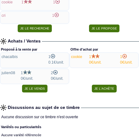
cookie
1
1
cri
1
Achats / Ventes
Proposé à la vente par
Offre d'achat par
chacalbis
1
cookie
1
1
0.1€/unit.
0€/unit.
0€/unit.
julien08
1
2
0€/unit.
0€/unit.
Discussions au sujet de ce timbre
Aucune discussion sur ce timbre n'est ouverte
Variétés ou particularités
Aucune variété référencée