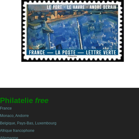
Philatelie
free
France
Monaco, Andorre
Belgique, Pays-Bas, Luxembourg
Afrique francophone
Allemagne