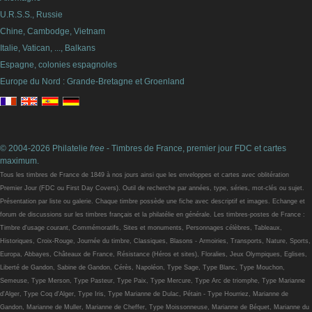
U.R.S.S., Russie
Chine, Cambodge, Vietnam
Italie, Vatican, ..., Balkans
Espagne, colonies espagnoles
Europe du Nord : Grande-Bretagne et Groenland
© 2004-2026 Philatelie
free
- Timbres de France, premier jour FDC et cartes
maximum.
Tous les timbres de France de 1849 à nos jours ainsi que les enveloppes et cartes avec oblitération
Premier Jour (FDC ou First Day Covers). Outil de recherche par années, type, séries, mot-clés ou sujet.
Présentation par liste ou galerie. Chaque timbre possède une fiche avec descriptif et images. Echange et
forum de discussions sur les timbres français et la philatélie en générale. Les timbres-postes de France :
Timbre d'usage courant, Commémoratifs, Sites et monuments, Personnages célèbres, Tableaux,
Historiques, Croix-Rouge, Journée du timbre, Classiques, Blasons - Armoiries, Transports, Nature, Sports,
Europa, Abbayes, Châteaux de France, Résistance (Héros et sites), Floralies, Jeux Olympiques, Eglises,
Liberté de Gandon, Sabine de Gandon, Cérès, Napoléon, Type Sage, Type Blanc, Type Mouchon,
Semeuse, Type Merson, Type Pasteur, Type Paix, Type Mercure, Type Arc de triomphe, Type Marianne
d'Alger, Type Coq d'Alger, Type Iris, Type Marianne de Dulac, Pétain - Type Hourriez, Marianne de
Gandon, Marianne de Muller, Marianne de Cheffer, Type Moissonneuse, Marianne de Béquet, Marianne du