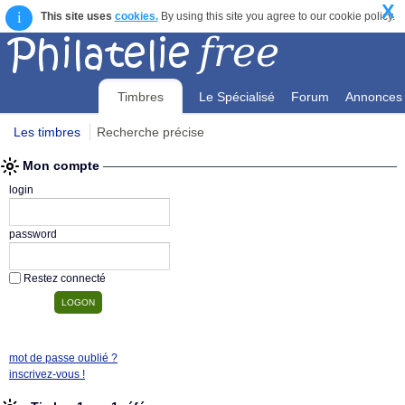
X
i
This site uses
cookies.
By using this site you agree to our cookie policy.
Timbres
Le Spécialisé
Forum
Annonces
Les timbres
Recherche précise
Mon compte
Mon compte
login
password
Restez connecté
mot de passe oublié ?
inscrivez-vous !