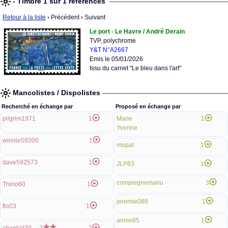
- Timbre 1 sur 1 références
Retour à la liste
› Précédent
› Suivant
Le port - Le Havre / André Derain
TVP, polychrome
Y&T N°A2667
Emis le 05/01/2026
Issu du carnet "Le bleu dans l'art"
Mancolistes / Dispolistes
Recherché en échange par
Proposé en échange par
pilgrim1971
1
Marie
1
Yvonne
winnie59300
1
mupat
1
dave592573
1
JLP83
1
compiegnemanu
3
Thino60
1
jeremie088
1
flo03
1
annie85
1