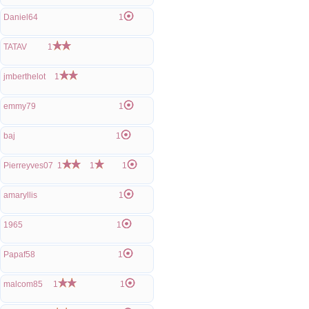
Daniel64
1
TATAV
1
jmberthelot
1
emmy79
1
baj
1
Pierreyves07
1
1
1
amaryllis
1
1965
1
Papaf58
1
malcom85
1
1