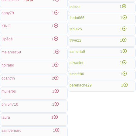
chantall39
2
2
solidor
1
dany79
1
fredo666
1
KING
1
fabie25
1
Jipégé
1
titive22
1
samerla6
1
melaniec59
1
ellwatter
1
noiraud
1
timbré86
1
dcantrin
2
perehache29
1
mulleros
1
phil54710
1
laura
1
sainbernard
1