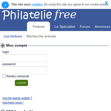
X
i
This site uses
cookies.
By using this site you agree to our cookie policy.
Timbres
Le Spécialisé
Forum
Annonces
Les timbres
Recherche précise
Mon compte
Mon compte
login
password
Restez connecté
mot de passe oublié ?
inscrivez-vous !