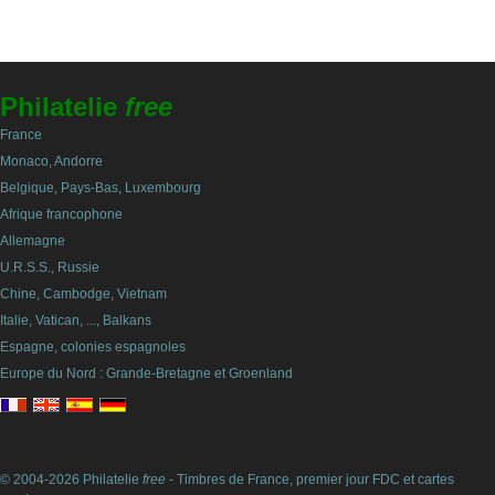
Philatelie
free
France
Monaco, Andorre
Belgique, Pays-Bas, Luxembourg
Afrique francophone
Allemagne
U.R.S.S., Russie
Chine, Cambodge, Vietnam
Italie, Vatican, ..., Balkans
Espagne, colonies espagnoles
Europe du Nord : Grande-Bretagne et Groenland
© 2004-2026 Philatelie
free
- Timbres de France, premier jour FDC et cartes