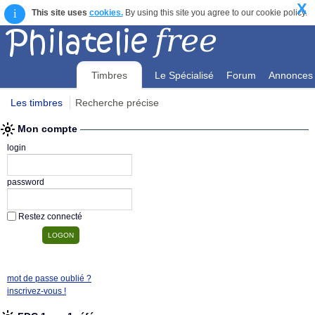
X
i
This site uses
cookies.
By using this site you agree to our cookie policy.
Timbres
Le Spécialisé
Forum
Annonces
Les timbres
Recherche précise
Mon compte
Mon compte
login
password
Restez connecté
mot de passe oublié ?
inscrivez-vous !