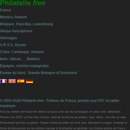
Philatelie
free
France
Monaco, Andorre
Belgique, Pays-Bas, Luxembourg
Afrique francophone
Allemagne
U.R.S.S., Russie
Chine, Cambodge, Vietnam
Italie, Vatican, ..., Balkans
Espagne, colonies espagnoles
Europe du Nord : Grande-Bretagne et Groenland
© 2004-2026 Philatelie
free
- Timbres de France, premier jour FDC et cartes
maximum.
Tous les timbres de France de 1849 à nos jours ainsi que les enveloppes et cartes avec oblitération
Premier Jour (FDC ou First Day Covers). Outil de recherche par années, type, séries, mot-clés ou sujet.
Présentation par liste ou galerie. Chaque timbre possède une fiche avec descriptif et images. Echange et
forum de discussions sur les timbres français et la philatélie en générale. Les timbres-postes de France :