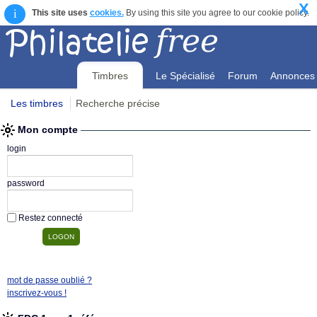
X
i
This site uses
cookies.
By using this site you agree to our cookie policy.
Timbres
Le Spécialisé
Forum
Annonces
Les timbres
Recherche précise
Mon compte
Mon compte
login
password
Restez connecté
mot de passe oublié ?
inscrivez-vous !