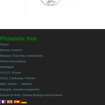
Philatelie
free
France
Monaco, Andorre
Belgique, Pays-Bas, Luxembourg
Afrique francophone
Allemagne
U.R.S.S., Russie
Chine, Cambodge, Vietnam
Italie, Vatican, ..., Balkans
Espagne, colonies espagnoles
Europe du Nord : Grande-Bretagne et Groenland