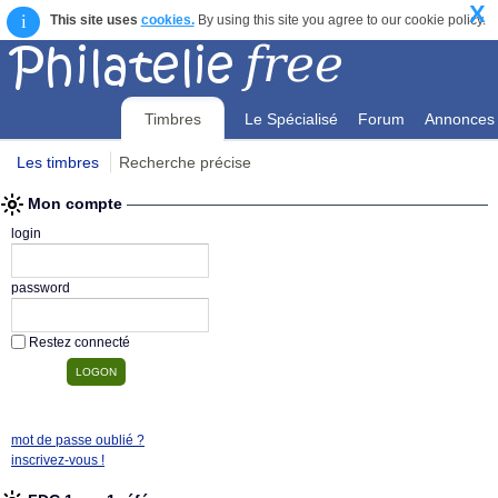
X
i
This site uses
cookies.
By using this site you agree to our cookie policy.
Timbres
Le Spécialisé
Forum
Annonces
Les timbres
Recherche précise
Mon compte
Mon compte
login
password
Restez connecté
mot de passe oublié ?
inscrivez-vous !