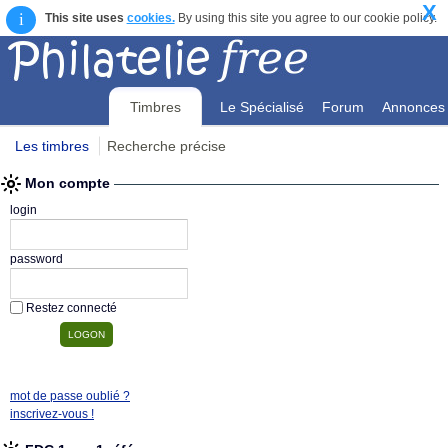
X
i
This site uses
cookies.
By using this site you agree to our cookie policy.
Timbres
Le Spécialisé
Forum
Annonces
Les timbres
Recherche précise
Mon compte
Mon compte
login
password
Restez connecté
mot de passe oublié ?
inscrivez-vous !