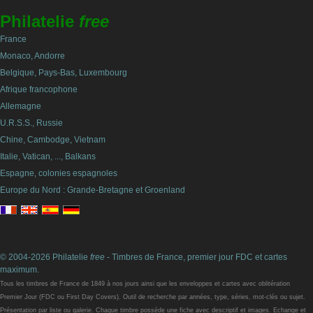
Philatelie
free
France
Monaco, Andorre
Belgique, Pays-Bas, Luxembourg
Afrique francophone
Allemagne
U.R.S.S., Russie
Chine, Cambodge, Vietnam
Italie, Vatican, ..., Balkans
Espagne, colonies espagnoles
Europe du Nord : Grande-Bretagne et Groenland
© 2004-2026 Philatelie
free
- Timbres de France, premier jour FDC et cartes
maximum.
Tous les timbres de France de 1849 à nos jours ainsi que les enveloppes et cartes avec oblitération
Premier Jour (FDC ou First Day Covers). Outil de recherche par années, type, séries, mot-clés ou sujet.
Présentation par liste ou galerie. Chaque timbre possède une fiche avec descriptif et images. Echange et