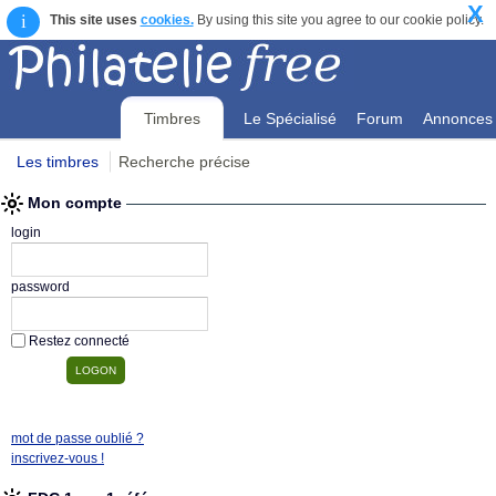
X
i
This site uses
cookies.
By using this site you agree to our cookie policy.
Timbres
Le Spécialisé
Forum
Annonces
Les timbres
Recherche précise
Mon compte
Mon compte
login
password
Restez connecté
mot de passe oublié ?
inscrivez-vous !