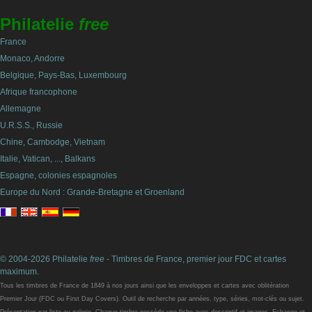
Philatelie
free
France
Monaco, Andorre
Belgique, Pays-Bas, Luxembourg
Afrique francophone
Allemagne
U.R.S.S., Russie
Chine, Cambodge, Vietnam
Italie, Vatican, ..., Balkans
Espagne, colonies espagnoles
Europe du Nord : Grande-Bretagne et Groenland
© 2004-2026 Philatelie
free
- Timbres de France, premier jour FDC et cartes
maximum.
Tous les timbres de France de 1849 à nos jours ainsi que les enveloppes et cartes avec oblitération
Premier Jour (FDC ou First Day Covers). Outil de recherche par années, type, séries, mot-clés ou sujet.