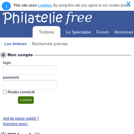
X
i
This site uses
cookies.
By using this site you agree to our cookie policy.
Timbres
Le Spécialisé
Forum
Annonces
Les timbres
Recherche précise
Mon compte
Mon compte
login
password
Restez connecté
mot de passe oublié ?
inscrivez-vous !