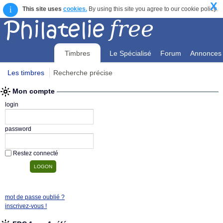
X
i
This site uses
cookies.
By using this site you agree to our cookie policy.
Timbres
Le Spécialisé
Forum
Annonces
Les timbres
Recherche précise
Mon compte
Mon compte
login
password
Restez connecté
mot de passe oublié ?
inscrivez-vous !