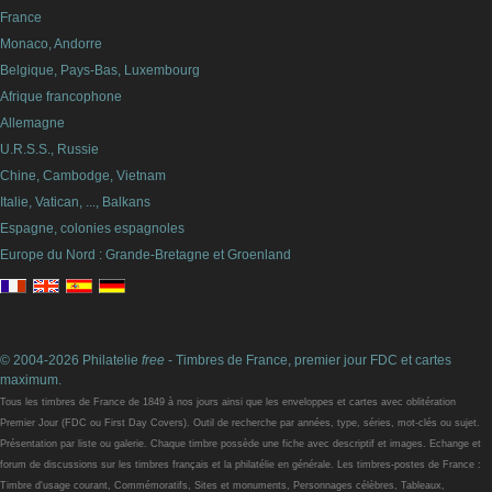
France
Monaco, Andorre
Belgique, Pays-Bas, Luxembourg
Afrique francophone
Allemagne
U.R.S.S., Russie
Chine, Cambodge, Vietnam
Italie, Vatican, ..., Balkans
Espagne, colonies espagnoles
Europe du Nord : Grande-Bretagne et Groenland
© 2004-2026 Philatelie
free
- Timbres de France, premier jour FDC et cartes
maximum.
Tous les timbres de France de 1849 à nos jours ainsi que les enveloppes et cartes avec oblitération
Premier Jour (FDC ou First Day Covers). Outil de recherche par années, type, séries, mot-clés ou sujet.
Présentation par liste ou galerie. Chaque timbre possède une fiche avec descriptif et images. Echange et
forum de discussions sur les timbres français et la philatélie en générale. Les timbres-postes de France :
Timbre d'usage courant, Commémoratifs, Sites et monuments, Personnages célèbres, Tableaux,