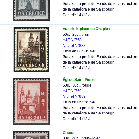
Surtaxe au profit du Fonds de reconstruction
de la cathédrale de Salzbougr
Dentelé 14x13½
Vue de la place du Chapitre
50g.+25g., brun
Y&T N°758
Michel N°888
Emis en 06/08/1948
Surtaxe au profit du Fonds de reconstruction
de la cathédrale de Salzbougr
Dentelé 14x13½
Église Saint-Pierre
60g.+30g., rouge
Y&T N°759
Michel N°889
Emis en 06/08/1948
Surtaxe au profit du Fonds de reconstruction
de la cathédrale de Salzbougr
Dentelé 14x13½
Chœur
80g.+40g., brun-violet