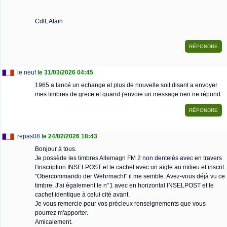
Cdlt, Alain
le neuf
le 31/03/2026 04:45
1965 a lancé un echange et plus de nouvelle soit disant a envoyer
mes timbres de grece et quand j'envoie un message rien ne répond
repas08
le 24/02/2026 18:43
Bonjour à tous.
Je possède les timbres Allemagn FM 2 non dentelés avec en travers
l'inscription INSELPOST et le cachet avec un aigle au milieu et inscrit
"Obercommando der Wehrmacht" il me semble. Avez-vous déjà vu ce
timbre. J'ai également le n°1 avec en horizontal INSELPOST et le
cachet identique à celui cité avant.
Je vous remercie pour vos précieux renseignements que vous
pourrez m'apporter.
Amicalement.