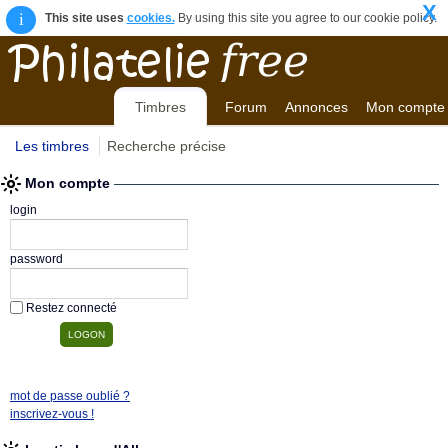
X
i
This site uses
cookies.
By using this site you agree to our cookie policy.
Timbres
Forum
Annonces
Mon compte
Les timbres
Recherche précise
Mon compte
login
password
Restez connecté
mot de passe oublié ?
inscrivez-vous !