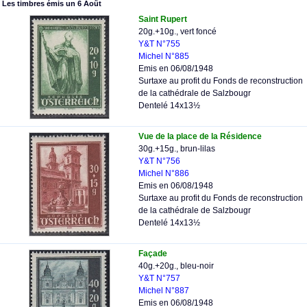
Les timbres émis un 6 Août
Saint Rupert
20g.+10g., vert foncé
Y&T N°755
Michel N°885
Emis en 06/08/1948
Surtaxe au profit du Fonds de reconstruction
de la cathédrale de Salzbougr
Dentelé 14x13½
Vue de la place de la Résidence
30g.+15g., brun-lilas
Y&T N°756
Michel N°886
Emis en 06/08/1948
Surtaxe au profit du Fonds de reconstruction
de la cathédrale de Salzbougr
Dentelé 14x13½
Façade
40g.+20g., bleu-noir
Y&T N°757
Michel N°887
Emis en 06/08/1948