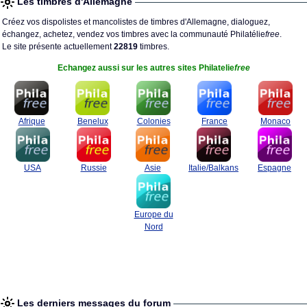
Les timbres d'Allemagne
Créez vos dispolistes et mancolistes de timbres d'Allemagne, dialoguez,
échangez, achetez, vendez vos timbres avec la communauté Philatélie
free
.
Le site présente actuellement
22819
timbres.
Echangez aussi sur les autres sites Philatelie
free
Afrique
Benelux
Colonies
France
Monaco
USA
Russie
Asie
Italie/Balkans
Espagne
Europe du
Nord
Les derniers messages du forum