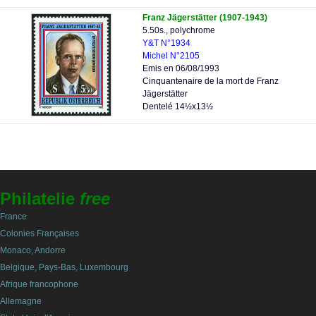
Franz Jägerstätter (1907-1943)
5.50s., polychrome
Y&T N°1934
Michel N°2105
Emis en 06/08/1993
Cinquantenaire de la mort de Franz
Jägerstätter
Dentelé 14½x13½
Philatelie
free
France
Colonies Françaises
Monaco, Andorre
Belgique, Pays-Bas, Luxembourg
Afrique francophone
Allemagne