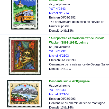
Ottenstein
4s., polychrome
Y&T N°1543
Michel N°1714
Emis en 06/08/1982
75e anniversaire de la mise en service de
l'autocar postal
Dentelé 14½x13½
"Autoportrait et marionnette" de Rudolf
Wacker (1893-1939), peintre
6s., polychrome
Y&T N°1932
Michel N°2103
Emis en 06/08/1993
Centenaire de la naissance de George Saiko
Dentelé 14x13½
Descente sur le Wolfgangsee
6s., polychrome
Y&T N°1933
Michel N°2104
Emis en 06/08/1993
Centenaire du chemin de fer de montagne
Dentelé 13½x14½