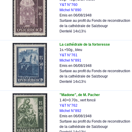
Y&T N°760
Michel N°890
Emis en 06/08/1948
Surtaxe au profit du Fonds de reconstruction
de la cathédrale de Salzbougr
Dentelé 14x13½
La cathédrale de la forteresse
1s.+50g., bleu
Y&T N°761
Michel N°891
Emis en 06/08/1948
Surtaxe au profit du Fonds de reconstruction
de la cathédrale de Salzbougr
Dentelé 14x13½
"Madone", de M. Pacher
1.40+0.70s., vert foncé
Y&T N°762
Michel N°892
Emis en 06/08/1948
Surtaxe au profit du Fonds de reconstruction
de la cathédrale de Salzbougr