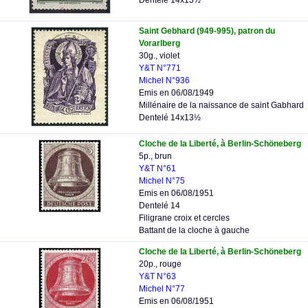
Dentelé 14x13½
Saint Gebhard (949-995), patron du
Vorarlberg
30g., violet
Y&T N°771
Michel N°936
Emis en 06/08/1949
Millénaire de la naissance de saint Gabhard
Dentelé 14x13½
Cloche de la Liberté, à Berlin-Schöneberg
5p., brun
Y&T N°61
Michel N°75
Emis en 06/08/1951
Dentelé 14
Filigrane croix et cercles
Battant de la cloche à gauche
Cloche de la Liberté, à Berlin-Schöneberg
20p., rouge
Y&T N°63
Michel N°77
Emis en 06/08/1951