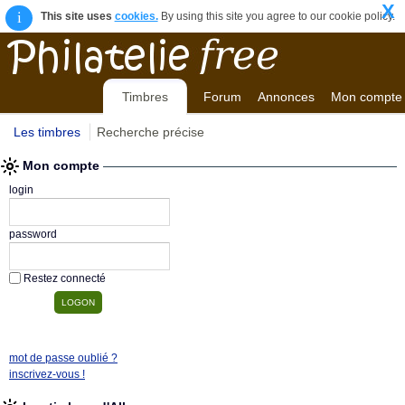
X
i
This site uses
cookies.
By using this site you agree to our cookie policy.
Timbres
Forum
Annonces
Mon compte
Les timbres
Recherche précise
Mon compte
login
password
Restez connecté
mot de passe oublié ?
inscrivez-vous !