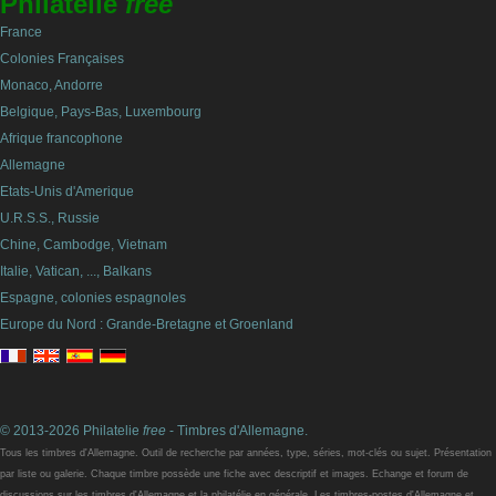
Philatelie
free
France
Colonies Françaises
Monaco, Andorre
Belgique, Pays-Bas, Luxembourg
Afrique francophone
Allemagne
Etats-Unis d'Amerique
U.R.S.S., Russie
Chine, Cambodge, Vietnam
Italie, Vatican, ..., Balkans
Espagne, colonies espagnoles
Europe du Nord : Grande-Bretagne et Groenland
© 2013-2026 Philatelie
free
- Timbres d'Allemagne.
Tous les timbres d'Allemagne. Outil de recherche par années, type, séries, mot-clés ou sujet. Présentation
par liste ou galerie. Chaque timbre possède une fiche avec descriptif et images. Echange et forum de
discussions sur les timbres d'Allemagne et la philatélie en générale. Les timbres-postes d'Allemagne et