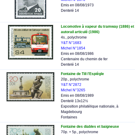
Emis en 08/08/1973
Dentelé 14
Locomotive à vapeur du tramway (1886) et
autorail articulé (1986)
4s., polychrome
Y&T N°1683
Michel N°1854
Emis en 08/08/1986
Centenaire du chemin de fer
Dentelé 14
Fontaine de Till l'Espiègle
20p., polychrome
Y&T N°2872
Michel N°3265
Emis en 08/08/1989
Dentelé 13x12½
Exposition philatélique nationale, à
Magdebourg
Fontaines
Fontaine des diables et baigneuse
70p. + 5p., polychrome