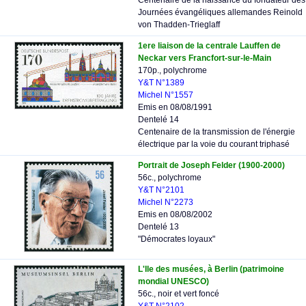
Centenaire de la naissance du fondateur des
Journées évangéliques allemandes Reinold
von Thadden-Trieglaff
1ere liaison de la centrale Lauffen de
Neckar vers Francfort-sur-le-Main
170p., polychrome
Y&T N°1389
Michel N°1557
Emis en 08/08/1991
Dentelé 14
Centenaire de la transmission de l'énergie
électrique par la voie du courant triphasé
Portrait de Joseph Felder (1900-2000)
56c., polychrome
Y&T N°2101
Michel N°2273
Emis en 08/08/2002
Dentelé 13
"Démocrates loyaux"
L'Ile des musées, à Berlin (patrimoine
mondial UNESCO)
56c., noir et vert foncé