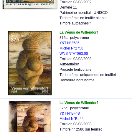
Emis en 08/08/2002
Dentelé 11
Patrimoine mondial - UNISCO
Timbre émis en feuille pliable
Timbre autoadhésif
La Vénus de Willendorf
375c., polychrome
Y&T N°2586
Michel N°2758
WNS N°AT063.08
Emis en 08/08/2008
Autoadhésif
Procédé lenticulaire
Timbre émis uniquement en feuillet
Dentelure hors norme
La Vénus de Willendorf
375c., polychrome
Y&T N°BF48
Michel N°BL44
Emis en 08/08/2008
Timbre n° 2586 sur feuillet