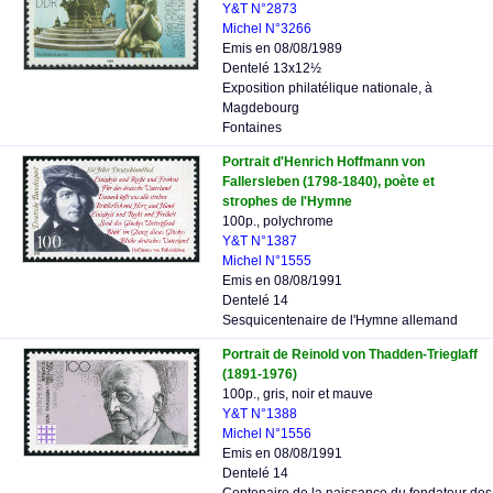
Y&T N°2873
Michel N°3266
Emis en 08/08/1989
Dentelé 13x12½
Exposition philatélique nationale, à
Magdebourg
Fontaines
Portrait d'Henrich Hoffmann von
Fallersleben (1798-1840), poète et
strophes de l'Hymne
100p., polychrome
Y&T N°1387
Michel N°1555
Emis en 08/08/1991
Dentelé 14
Sesquicentenaire de l'Hymne allemand
Portrait de Reinold von Thadden-Trieglaff
(1891-1976)
100p., gris, noir et mauve
Y&T N°1388
Michel N°1556
Emis en 08/08/1991
Dentelé 14