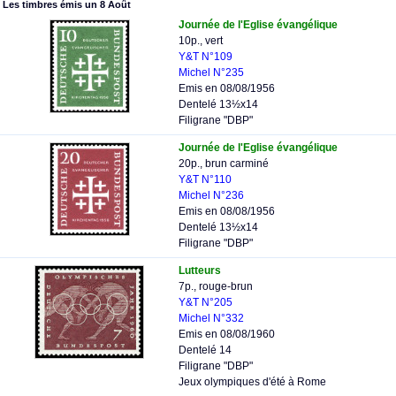
Les timbres émis un 8 Août
Journée de l'Eglise évangélique
10p., vert
Y&T N°109
Michel N°235
Emis en 08/08/1956
Dentelé 13½x14
Filigrane "DBP"
Journée de l'Eglise évangélique
20p., brun carminé
Y&T N°110
Michel N°236
Emis en 08/08/1956
Dentelé 13½x14
Filigrane "DBP"
Lutteurs
7p., rouge-brun
Y&T N°205
Michel N°332
Emis en 08/08/1960
Dentelé 14
Filigrane "DBP"
Jeux olympiques d'été à Rome