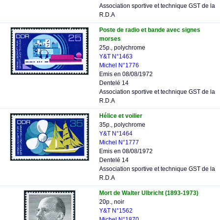
Association sportive et technique GST de la
R.D.A
Poste de radio et bande avec signes
morses
25p., polychrome
Y&T N°1463
Michel N°1776
Emis en 08/08/1972
Dentelé 14
Association sportive et technique GST de la
R.D.A
Hélice et voilier
35p., polychrome
Y&T N°1464
Michel N°1777
Emis en 08/08/1972
Dentelé 14
Association sportive et technique GST de la
R.D.A
Mort de Walter Ulbricht (1893-1973)
20p., noir
Y&T N°1562
Michel N°1870