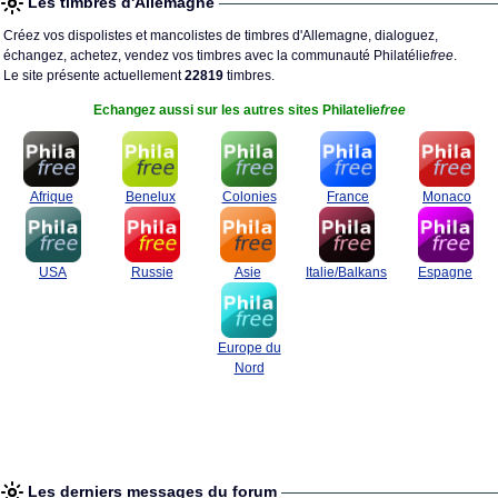
Les timbres d'Allemagne
Créez vos dispolistes et mancolistes de timbres d'Allemagne, dialoguez,
échangez, achetez, vendez vos timbres avec la communauté Philatélie
free
.
Le site présente actuellement
22819
timbres.
Echangez aussi sur les autres sites Philatelie
free
Afrique
Benelux
Colonies
France
Monaco
USA
Russie
Asie
Italie/Balkans
Espagne
Europe du
Nord
Les derniers messages du forum