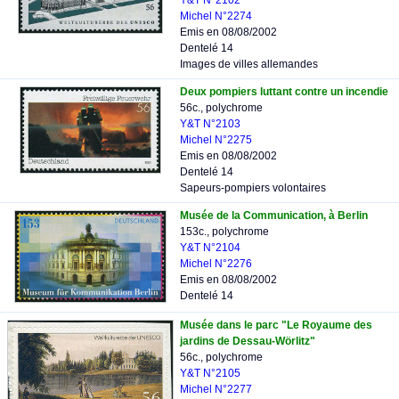
Y&T N°2102
Michel N°2274
Emis en 08/08/2002
Dentelé 14
Images de villes allemandes
Deux pompiers luttant contre un incendie
56c., polychrome
Y&T N°2103
Michel N°2275
Emis en 08/08/2002
Dentelé 14
Sapeurs-pompiers volontaires
Musée de la Communication, à Berlin
153c., polychrome
Y&T N°2104
Michel N°2276
Emis en 08/08/2002
Dentelé 14
Musée dans le parc "Le Royaume des
jardins de Dessau-Wörlitz"
56c., polychrome
Y&T N°2105
Michel N°2277