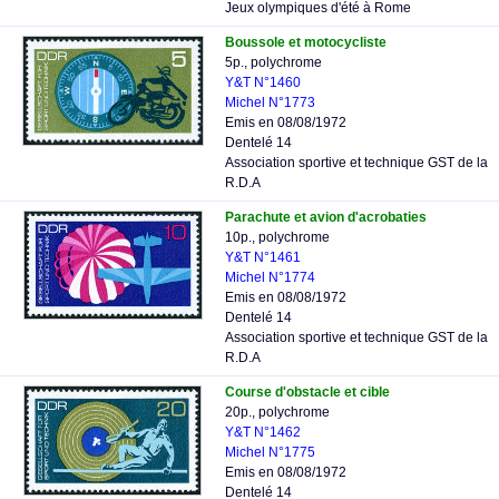
Jeux olympiques d'été à Rome
Boussole et motocycliste
5p., polychrome
Y&T N°1460
Michel N°1773
Emis en 08/08/1972
Dentelé 14
Association sportive et technique GST de la
R.D.A
Parachute et avion d'acrobaties
10p., polychrome
Y&T N°1461
Michel N°1774
Emis en 08/08/1972
Dentelé 14
Association sportive et technique GST de la
R.D.A
Course d'obstacle et cible
20p., polychrome
Y&T N°1462
Michel N°1775
Emis en 08/08/1972
Dentelé 14