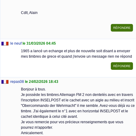
Cdlt, Alain
le neuf
le 31/03/2026 04:45
1965 a lancé un echange et plus de nouvelle soit disant a envoyer
mes timbres de grece et quand j'envoie un message rien ne répond
repas08
le 24/02/2026 18:43
Bonjour à tous.
Je possède les timbres Allemagn FM 2 non dentelés avec en travers
l'inscription INSELPOST et le cachet avec un aigle au milieu et inscrit
"Obercommando der Wehrmacht" il me semble. Avez-vous déjà vu ce
timbre. J'ai également le n°1 avec en horizontal INSELPOST et le
cachet identique à celui cité avant.
Je vous remercie pour vos précieux renseignements que vous
pourrez m'apporter.
Amicalement.