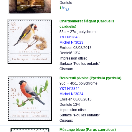
Dentelé
1
Chardonneret élégant (Carduelis
carduelis)
58c. + 27c., polychrome
Y&T N°2843
Michel N°3023
Emis en 08/08/2013
Dentelé 13¾
Impression offset
Surtaxe "Pou les enfants"
Oiseaux
Bouvreuil pivoine (Pyrrhula pyrrhula)
90c. + 40c., polychrome
Y&T N°2844
Michel N°3024
Emis en 08/08/2013
Dentelé 13¾
Impression offset
Surtaxe "Pou les enfants"
Oiseaux
Mésange bleue (Parus caeruleus)