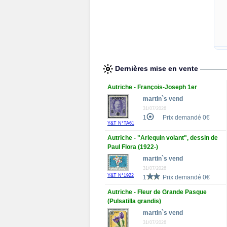
Dernières mise en vente
Autriche - François-Joseph 1er
martin`s vend
31/07/2026
1
Prix demandé 0€
Y&T N°TA61
Autriche - "Arlequin volant", dessin de
Paul Flora (1922-)
martin`s vend
31/07/2026
Y&T N°1922
1
Prix demandé 0€
Autriche - Fleur de Grande Pasque
(Pulsatilla grandis)
martin`s vend
31/07/2026