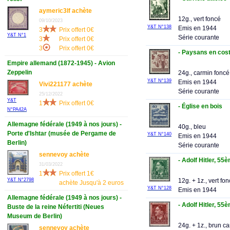
aymeric3lf achète
12g., vert foncé
09/10/2023
Y&T N°138
Emis en 1944
3
Prix offert 0€
Y&T N°1
Série courante
3
Prix offert 0€
3
Prix offert 0€
- Paysans en co
Empire allemand (1872-1945) - Avion
Zeppelin
24g., carmin foncé
Y&T N°139
Emis en 1944
Vivi221177 achète
Série courante
25/12/2022
Y&T
1
Prix offert 0€
- Église en bois
N°PA42A
Allemagne fédérale (1949 à nos jours) -
40g., bleu
Porte d'Ishtar (musée de Pergame de
Y&T N°140
Emis en 1944
Berlin)
Série courante
sennevoy achète
- Adolf Hitler, 55
31/03/2022
1
Prix offert 1€
12g. + 1z., vert fo
Y&T N°2798
achète Jusqu'à 2 euros
Y&T N°128
Emis en 1944
Allemagne fédérale (1949 à nos jours) -
- Adolf Hitler, 55
Buste de la reine Néfertiti (Neues
Museum de Berlin)
24g. + 1z., brun c
sennevoy achète