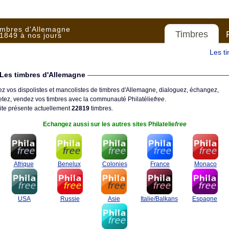
imbres d'Allemagne
Timbres
1849 à nos jours
Les t
Les timbres d'Allemagne
z vos dispolistes et mancolistes de timbres d'Allemagne, dialoguez, échangez,
tez, vendez vos timbres avec la communauté Philatélie
free
.
ite présente actuellement
22819
timbres.
Echangez aussi sur les autres sites Philatelie
free
Afrique
Benelux
Colonies
France
Monaco
USA
Russie
Asie
Italie/Balkans
Espagne