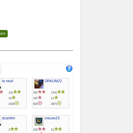
le neuf
ORKUM22
131
287
1701
33
107
11
2234
624
2971
dcantrin
creuse23
2
225
21