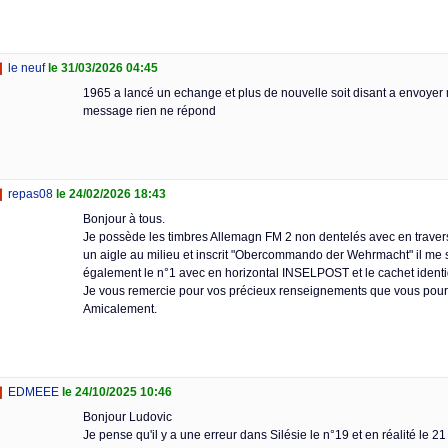
le neuf
le 31/03/2026 04:45
1965 a lancé un echange et plus de nouvelle soit disant a envoyer
message rien ne répond
repas08
le 24/02/2026 18:43
Bonjour à tous.
Je possède les timbres Allemagn FM 2 non dentelés avec en travers
un aigle au milieu et inscrit "Obercommando der Wehrmacht" il me s
également le n°1 avec en horizontal INSELPOST et le cachet identiq
Je vous remercie pour vos précieux renseignements que vous pour
Amicalement.
EDMEEE
le 24/10/2025 10:46
Bonjour Ludovic
Je pense qu'il y a une erreur dans Silésie le n°19 et en réalité le 21