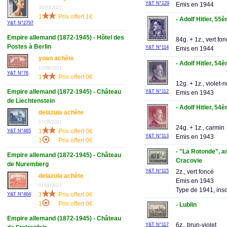
Y&T N°129
Emis en 1944
31/03/2022
1
Prix offert 1€
- Adolf Hitler, 55
Y&T N°2797
Empire allemand (1872-1945) - Hôtel des
84g. + 1z., vert fo
Postes à Berlin
Y&T N°114
Emis en 1944
yoan achète
- Adolf Hitler, 54
12/09/2021
Y&T N°76
1
Prix offert 0€
12g. + 1z., violet-n
Empire allemand (1872-1945) - Château
Y&T N°112
Emis en 1943
de Liechtenstein
- Adolf Hitler, 54
delazula achète
07/08/2021
24g. + 1z., carmin
1
Prix offert 0€
Y&T N°465
Y&T N°113
Emis en 1943
1
Prix offert 0€
- "La Rotonde", an
Empire allemand (1872-1945) - Château
Cracovie
de Nuremberg
2z., vert foncé
Y&T N°115
delazula achète
Emis en 1943
07/08/2021
Type de 1941, insc
1
Prix offert 0€
Y&T N°464
1
Prix offert 0€
- Lublin
Empire allemand (1872-1945) - Château
6z., brun-violet
Y&T N°117