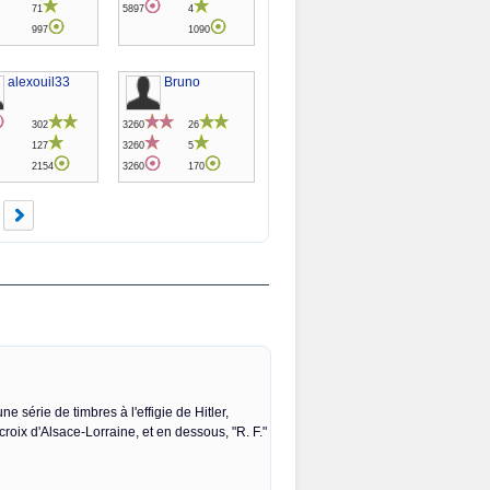
71
5897
4
997
1090
alexouil33
Bruno
302
3260
26
127
3260
5
2154
3260
170
ne série de timbres à l'effigie de Hitler,
oix d'Alsace-Lorraine, et en dessous, "R. F."