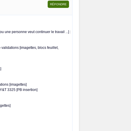
u une personne veut continuer le travail ...] :
validations [imagettes, blocs feuillet,
]
ations [imagettes]
Y&T 3325 [PB insertion]
gettes]