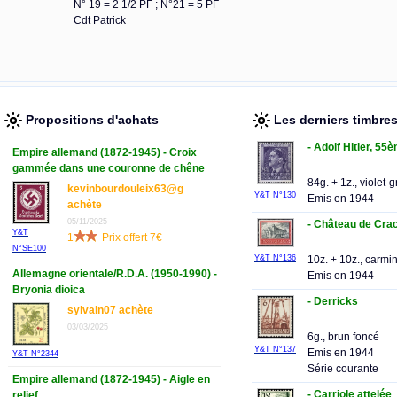
N° 19 = 2 1/2 PF ; N°21 = 5 PF
Cdt Patrick
Propositions d'achats
Les derniers timbre
- Adolf Hitler, 55
Empire allemand (1872-1945) - Croix
gammée dans une couronne de chêne
84g. + 1z., violet-g
kevinbourdouleix63@g
Y&T N°130
Emis en 1944
achète
05/11/2025
- Château de Cra
Y&T
1
Prix offert 7€
N°SE100
10z. + 10z., carmin
Y&T N°136
Allemagne orientale/R.D.A. (1950-1990) -
Emis en 1944
Bryonia dioica
- Derricks
sylvain07 achète
03/03/2025
6g., brun foncé
Y&T N°137
Emis en 1944
Y&T N°2344
Série courante
Empire allemand (1872-1945) - Aigle en
- Carriole attelée
relief