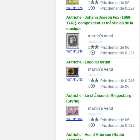
1
Prix demandé 0€
1
Prix demandé 0.12€
Y&T N°1676
Autriche - Johann Joseph Fux (1660-
1741), compositeur et théoricien de la
musique
martin`s vend
31/07/2026
1
Prix demandé 0€
Y&T N°1640
1
Prix demandé 0.12€
Autriche - Logo du forum
martin`s vend
31/07/2026
Y&T N°1453
1
Prix demandé 0.24€
1
Prix demandé 0€
Autriche - Le château de Riegesburg
(Styrie)
martin`s vend
31/07/2026
Y&T N°1402
1
Prix demandé 0€
1
Prix demandé 0.13€
Autriche - Vue d'Attersee (Haute-