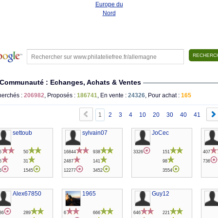
Europe du
Nord
Communauté : Echanges, Achats & Ventes
erchés :
206982
, Proposés :
186741
, En vente :
24326
, Pour achat :
165
1
2
3
4
10
20
30
40
41
settoub
sylvain07
JoCec
6
50
16844
938
3326
151
407
6
31
2487
141
98
736
6
1545
12277
3452
3554
Alex67850
1965
Guy12
36
289
6
666
646
221