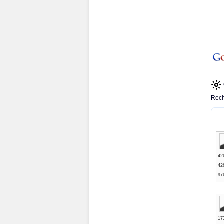
Rech
42
42
97
17