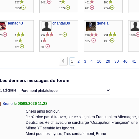
257
3481
7
461
165
3534
1479
971
2794
leinad43
chantall39
genela
70
1
232
25
219
231
1636
62
1
1858
1367
621
500
1
2
3
4
10
20
30
40
41
Les derniers messages du forum
Catégorie
Bruno
le 08/08/2026 11:28
Chers amis bonjour,
Je n'arrive pas à trouver, sur ce site, ni en France ni en Allemagne, u
Deutsches Reich avec une surcharge "Occupation Française", une cr
Même YT semble les ignorer...
Merci pour les tuyaux, Très cordialement, Bruno