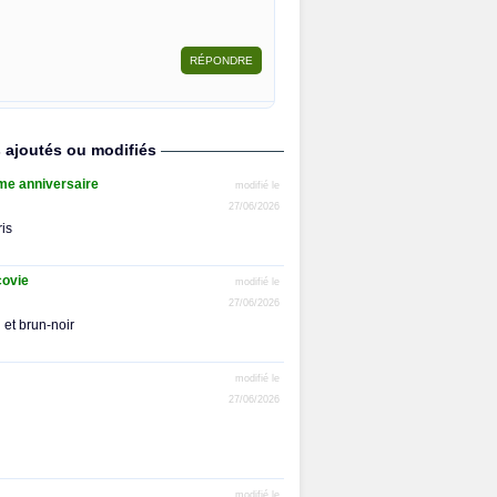
s ajoutés ou modifiés
ème anniversaire
modifié le
27/06/2026
ris
covie
modifié le
27/06/2026
 et brun-noir
modifié le
27/06/2026
modifié le