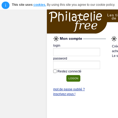
i
This site uses
cookies.
By using this site you agree to our cookie policy.
Les t
de 
Mon compte
login
Crée
ache
Le s
password
Restez connecté
mot de passe oublié ?
inscrivez-vous !