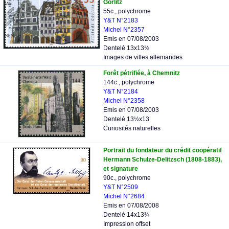
Görlitz
55c., polychrome
Y&T N°2183
Michel N°2357
Emis en 07/08/2003
Dentelé 13x13½
Images de villes allemandes
Forêt pétrifiée, à Chemnitz
144c., polychrome
Y&T N°2184
Michel N°2358
Emis en 07/08/2003
Dentelé 13½x13
Curiosités naturelles
Portrait du fondateur du crédit coopératif
Hermann Schulze-Delitzsch (1808-1883),
et signature
90c., polychrome
Y&T N°2509
Michel N°2684
Emis en 07/08/2008
Dentelé 14x13¾
Impression offset