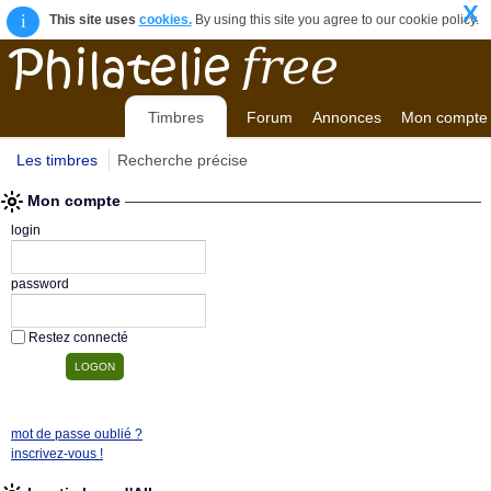
X
i
This site uses
cookies.
By using this site you agree to our cookie policy.
Timbres
Forum
Annonces
Mon compte
Les timbres
Recherche précise
Mon compte
login
password
Restez connecté
mot de passe oublié ?
inscrivez-vous !