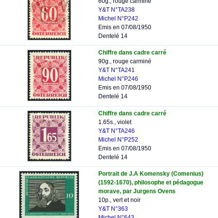
60g., rouge carminé
Y&T N°TA238
Michel N°P242
Emis en 07/08/1950
Dentelé 14
Chiffre dans cadre carré
90g., rouge carminé
Y&T N°TA241
Michel N°P246
Emis en 07/08/1950
Dentelé 14
Chiffre dans cadre carré
1.65s., violet
Y&T N°TA246
Michel N°P252
Emis en 07/08/1950
Dentelé 14
Portrait de J.A Komensky (Comenius)
(1592-1670), philosophe et pédagogue
morave, par Jurgens Ovens
10p., vert et noir
Y&T N°363
Michel N°643