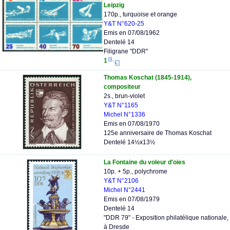
Leipzig
170p., turquoise et orange
Y&T N°620-25
Emis en 07/08/1962
Dentelé 14
Filigrane "DDR"
1
Thomas Koschat (1845-1914),
compositeur
2s., brun-violet
Y&T N°1165
Michel N°1336
Emis en 07/08/1970
125e anniversaire de Thomas Koschat
Dentelé 14½x13½
La Fontaine du voleur d'oies
10p. + 5p., polychrome
Y&T N°2106
Michel N°2441
Emis en 07/08/1979
Dentelé 14
"DDR 79" - Exposition philatélique nationale,
à Dresde