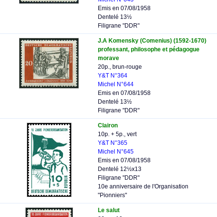
Emis en 07/08/1958
Dentelé 13½
Filigrane "DDR"
J.A Komensky (Comenius) (1592-1670)
professant, philosophe et pédagogue
morave
20p., brun-rouge
Y&T N°364
Michel N°644
Emis en 07/08/1958
Dentelé 13½
Filigrane "DDR"
Clairon
10p. + 5p., vert
Y&T N°365
Michel N°645
Emis en 07/08/1958
Dentelé 12½x13
Filigrane "DDR"
10e anniversaire de l'Organisation
"Pionniers"
Le salut