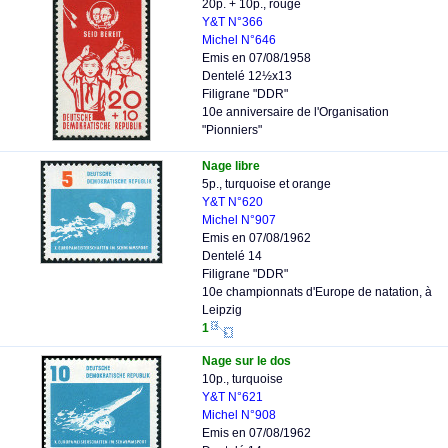
20p. + 10p., rouge
Y&T N°366
Michel N°646
Emis en 07/08/1958
Dentelé 12½x13
Filigrane "DDR"
10e anniversaire de l'Organisation
"Pionniers"
Nage libre
5p., turquoise et orange
Y&T N°620
Michel N°907
Emis en 07/08/1962
Dentelé 14
Filigrane "DDR"
10e championnats d'Europe de natation, à
Leipzig
1
Nage sur le dos
10p., turquoise
Y&T N°621
Michel N°908
Emis en 07/08/1962