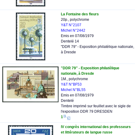
La Fontaine des fleurs
20p., polychrome
Y&T N°2107
Michel N°2442
Emis en 07/08/1979
Dentelé 14
"DDR 79" - Exposition philatélique nationale,
à Dresde
"DDR 79" - Exposition philatélique
nationale, à Dresde
1M., polychrome
Y&T N°BF53
Michel N°BL55
Emis en 07/08/1979
Dentelé
Timbre imprimé sur feuillet avec le sigle de
l'exposition DDR 79 DRESDEN
1
IV congrès international des professeurs
et littérateurs de langue russe