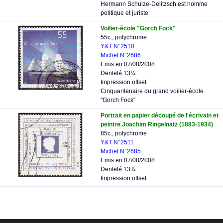
Hermann Schulze-Delitzsch est homme
politique et juriste
Voilier-école "Gorch Fock"
55c., polychrome
Y&T N°2510
Michel N°2686
Emis en 07/08/2008
Dentelé 13¼
Impression offset
Cinquantenaire du grand voilier-école
"Gorch Fock"
Portrait en papier découpé de l'écrivain et
peintre Joachim Ringelnatz (1883-1934)
85c., polychrome
Y&T N°2511
Michel N°2685
Emis en 07/08/2008
Dentelé 13¾
Impression offset