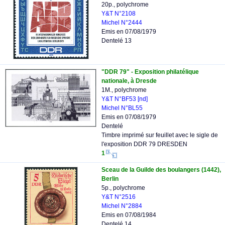
20p., polychrome
Y&T N°2108
Michel N°2444
Emis en 07/08/1979
Dentelé 13
"DDR 79" - Exposition philatélique
nationale, à Dresde
1M., polychrome
Y&T N°BF53 [nd]
Michel N°BL55
Emis en 07/08/1979
Dentelé
Timbre imprimé sur feuillet avec le sigle de
l'exposition DDR 79 DRESDEN
1
Sceau de la Guilde des boulangers (1442),
Berlin
5p., polychrome
Y&T N°2516
Michel N°2884
Emis en 07/08/1984
Dentelé 14