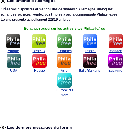
Les timbres d'Allemagne
Créez vos dispolistes et mancolistes de timbres d'Allemagne, dialoguez,
échangez, achetez, vendez vos timbres avec la communauté Philatélie
free
.
Le site présente actuellement
22819
timbres.
Echangez aussi sur les autres sites Philatelie
free
Afrique
Benelux
Colonies
France
Monaco
USA
Russie
Asie
Italie/Balkans
Espagne
Europe du
Nord
Les derniers messages du forum