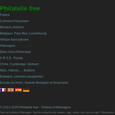
Philatelie
free
France
Colonies Françaises
Monaco, Andorre
Belgique, Pays-Bas, Luxembourg
Afrique francophone
Allemagne
Etats-Unis d'Amerique
U.R.S.S., Russie
Chine, Cambodge, Vietnam
Italie, Vatican, ..., Balkans
Espagne, colonies espagnoles
Europe du Nord : Grande-Bretagne et Groenland
© 2013-2026 Philatelie
free
- Timbres d'Allemagne.
Tous les timbres d'Allemagne. Outil de recherche par années, type, séries, mot-clés ou sujet. Présentation