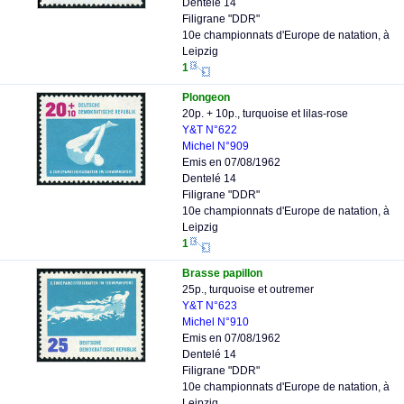
Dentelé 14
Filigrane "DDR"
10e championnats d'Europe de natation, à
Leipzig
1
Plongeon
20p. + 10p., turquoise et lilas-rose
Y&T N°622
Michel N°909
Emis en 07/08/1962
Dentelé 14
Filigrane "DDR"
10e championnats d'Europe de natation, à
Leipzig
1
Brasse papillon
25p., turquoise et outremer
Y&T N°623
Michel N°910
Emis en 07/08/1962
Dentelé 14
Filigrane "DDR"
10e championnats d'Europe de natation, à
Leipzig