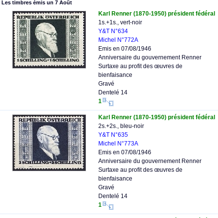
Les timbres émis un 7 Août
Karl Renner (1870-1950) président fédéral
1s.+1s., vert-noir
Y&T N°634
Michel N°772A
Emis en 07/08/1946
Anniversaire du gouvernement Renner
Surtaxe au profit des œuvres de
bienfaisance
Gravé
Dentelé 14
1
Karl Renner (1870-1950) président fédéral
2s.+2s., bleu-noir
Y&T N°635
Michel N°773A
Emis en 07/08/1946
Anniversaire du gouvernement Renner
Surtaxe au profit des œuvres de
bienfaisance
Gravé
Dentelé 14
1