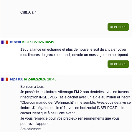
Cdlt, Alain
le neuf
le 31/03/2026 04:45
1965 a lancé un echange et plus de nouvelle soit disant a envoyer
mes timbres de grece et quand j'envoie un message rien ne répond
repas08
le 24/02/2026 18:43
Bonjour à tous.
Je possède les timbres Allemagn FM 2 non dentelés avec en travers
l'inscription INSELPOST et le cachet avec un aigle au milieu et inscrit
"Obercommando der Wehrmacht" il me semble. Avez-vous déjà vu ce
timbre. J'ai également le n°1 avec en horizontal INSELPOST et le
cachet identique à celui cité avant.
Je vous remercie pour vos précieux renseignements que vous
pourrez m'apporter.
Amicalement.