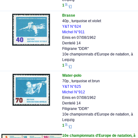
1
Brasse
40p., turquoise et violet
Y&T N°624
Michel N°911
Emis en 07/08/1962
Dentelé 14
Filigrane "DDR"
10e championnats d'Europe de natation, à
Leipzig
1
Water-polo
70p., turquoise et brun
Y&T N°625
Michel N°912
Emis en 07/08/1962
Dentelé 14
Filigrane "DDR"
10e championnats d'Europe de natation, à
Leipzig
1
10e championnats d'Europe de natation, à