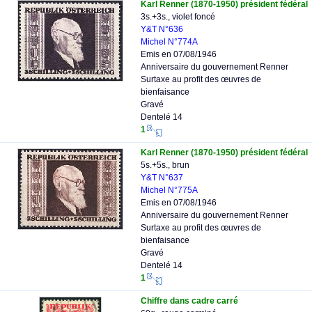
Karl Renner (1870-1950) président fédéral
3s.+3s., violet foncé
Y&T N°636
Michel N°774A
Emis en 07/08/1946
Anniversaire du gouvernement Renner
Surtaxe au profit des œuvres de
bienfaisance
Gravé
Dentelé 14
1
Karl Renner (1870-1950) président fédéral
5s.+5s., brun
Y&T N°637
Michel N°775A
Emis en 07/08/1946
Anniversaire du gouvernement Renner
Surtaxe au profit des œuvres de
bienfaisance
Gravé
Dentelé 14
1
Chiffre dans cadre carré