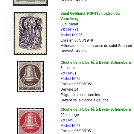
Dentelé 14x13½
Saint Gebhard (949-995), patron du
Vorarlberg
30g., violet
Y&T N°771
Michel N°936
Emis en 06/08/1949
Millénaire de la naissance de saint Gabhard
Dentelé 14x13½
Cloche de la Liberté, à Berlin-Schöneberg
5p., brun
Y&T N°61
Michel N°75
Emis en 06/08/1951
Dentelé 14
Filigrane croix et cercles
Battant de la cloche à gauche
Cloche de la Liberté, à Berlin-Schöneberg
20p., rouge
Y&T N°63
Michel N°77
Emis en 06/08/1951