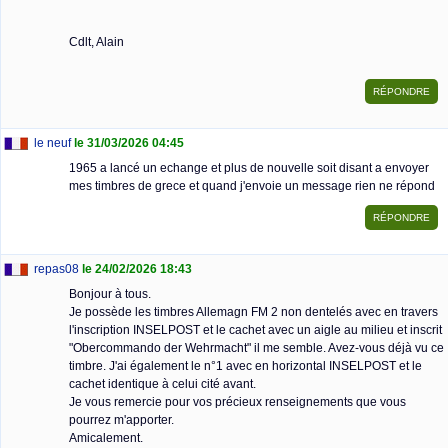
Cdlt, Alain
le neuf
le 31/03/2026 04:45
1965 a lancé un echange et plus de nouvelle soit disant a envoyer
mes timbres de grece et quand j'envoie un message rien ne répond
repas08
le 24/02/2026 18:43
Bonjour à tous.
Je possède les timbres Allemagn FM 2 non dentelés avec en travers
l'inscription INSELPOST et le cachet avec un aigle au milieu et inscrit
"Obercommando der Wehrmacht" il me semble. Avez-vous déjà vu ce
timbre. J'ai également le n°1 avec en horizontal INSELPOST et le
cachet identique à celui cité avant.
Je vous remercie pour vos précieux renseignements que vous
pourrez m'apporter.
Amicalement.