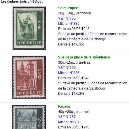
Les timbres émis un 6 Août
Saint Rupert
20g.+10g., vert foncé
Y&T N°755
Michel N°885
Emis en 06/08/1948
Surtaxe au profit du Fonds de reconstruction
de la cathédrale de Salzbougr
Dentelé 14x13½
Vue de la place de la Résidence
30g.+15g., brun-lilas
Y&T N°756
Michel N°886
Emis en 06/08/1948
Surtaxe au profit du Fonds de reconstruction
de la cathédrale de Salzbougr
Dentelé 14x13½
Façade
40g.+20g., bleu-noir
Y&T N°757
Michel N°887
Emis en 06/08/1948