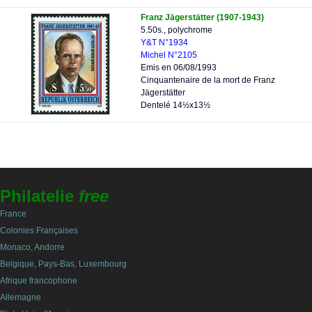
Franz Jägerstätter (1907-1943)
5.50s., polychrome
Y&T N°1934
Michel N°2105
Emis en 06/08/1993
Cinquantenaire de la mort de Franz
Jägerstätter
Dentelé 14½x13½
Philatelie
free
France
Colonies Françaises
Monaco, Andorre
Belgique, Pays-Bas, Luxembourg
Afrique francophone
Allemagne