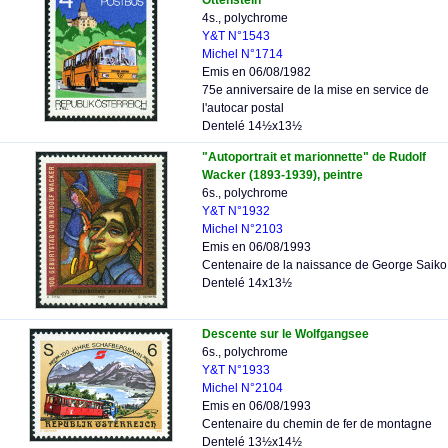
Ottenstein
4s., polychrome
Y&T N°1543
Michel N°1714
Emis en 06/08/1982
75e anniversaire de la mise en service de
l'autocar postal
Dentelé 14½x13½
"Autoportrait et marionnette" de Rudolf
Wacker (1893-1939), peintre
6s., polychrome
Y&T N°1932
Michel N°2103
Emis en 06/08/1993
Centenaire de la naissance de George Saiko
Dentelé 14x13½
Descente sur le Wolfgangsee
6s., polychrome
Y&T N°1933
Michel N°2104
Emis en 06/08/1993
Centenaire du chemin de fer de montagne
Dentelé 13½x14½