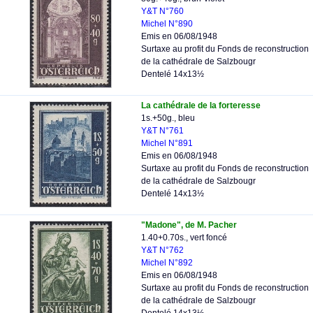
Y&T N°760
Michel N°890
Emis en 06/08/1948
Surtaxe au profit du Fonds de reconstruction
de la cathédrale de Salzbougr
Dentelé 14x13½
La cathédrale de la forteresse
1s.+50g., bleu
Y&T N°761
Michel N°891
Emis en 06/08/1948
Surtaxe au profit du Fonds de reconstruction
de la cathédrale de Salzbougr
Dentelé 14x13½
"Madone", de M. Pacher
1.40+0.70s., vert foncé
Y&T N°762
Michel N°892
Emis en 06/08/1948
Surtaxe au profit du Fonds de reconstruction
de la cathédrale de Salzbougr