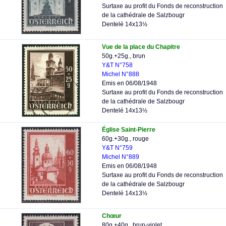
Surtaxe au profit du Fonds de reconstruction
de la cathédrale de Salzbougr
Dentelé 14x13½
Vue de la place du Chapitre
50g.+25g., brun
Y&T N°758
Michel N°888
Emis en 06/08/1948
Surtaxe au profit du Fonds de reconstruction
de la cathédrale de Salzbougr
Dentelé 14x13½
Église Saint-Pierre
60g.+30g., rouge
Y&T N°759
Michel N°889
Emis en 06/08/1948
Surtaxe au profit du Fonds de reconstruction
de la cathédrale de Salzbougr
Dentelé 14x13½
Chœur
80g.+40g., brun-violet