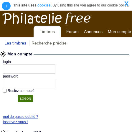
X
i
This site uses
cookies.
By using this site you agree to our cookie policy.
Timbres
Forum
Annonces
Mon compte
Les timbres
Recherche précise
Mon compte
login
password
Restez connecté
mot de passe oublié ?
inscrivez-vous !