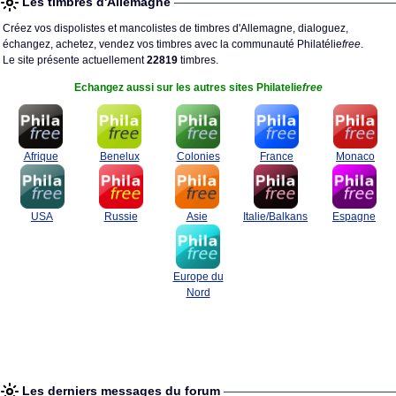
Les timbres d'Allemagne
Créez vos dispolistes et mancolistes de timbres d'Allemagne, dialoguez,
échangez, achetez, vendez vos timbres avec la communauté Philatélie
free
.
Le site présente actuellement
22819
timbres.
Echangez aussi sur les autres sites Philatelie
free
Afrique
Benelux
Colonies
France
Monaco
USA
Russie
Asie
Italie/Balkans
Espagne
Europe du
Nord
Les derniers messages du forum