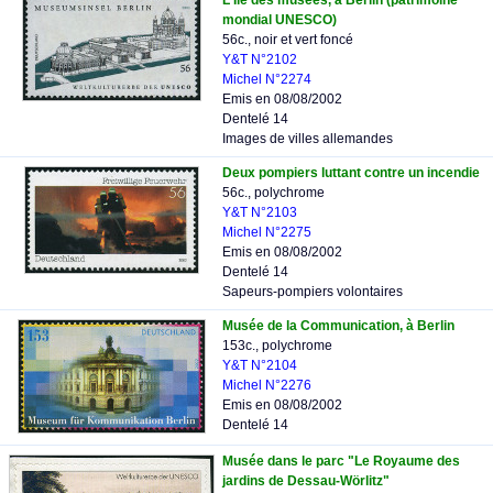
L'Ile des musées, à Berlin (patrimoine
mondial UNESCO)
56c., noir et vert foncé
Y&T N°2102
Michel N°2274
Emis en 08/08/2002
Dentelé 14
Images de villes allemandes
Deux pompiers luttant contre un incendie
56c., polychrome
Y&T N°2103
Michel N°2275
Emis en 08/08/2002
Dentelé 14
Sapeurs-pompiers volontaires
Musée de la Communication, à Berlin
153c., polychrome
Y&T N°2104
Michel N°2276
Emis en 08/08/2002
Dentelé 14
Musée dans le parc "Le Royaume des
jardins de Dessau-Wörlitz"