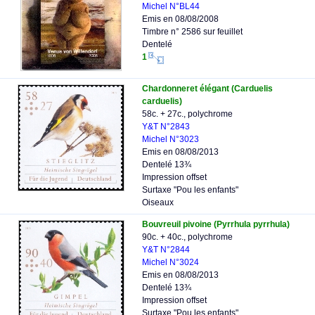
Michel N°BL44
Emis en 08/08/2008
Timbre n° 2586 sur feuillet
Dentelé
1
Chardonneret élégant (Carduelis
carduelis)
58c. + 27c., polychrome
Y&T N°2843
Michel N°3023
Emis en 08/08/2013
Dentelé 13¾
Impression offset
Surtaxe "Pou les enfants"
Oiseaux
Bouvreuil pivoine (Pyrrhula pyrrhula)
90c. + 40c., polychrome
Y&T N°2844
Michel N°3024
Emis en 08/08/2013
Dentelé 13¾
Impression offset
Surtaxe "Pou les enfants"