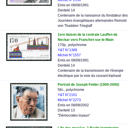
Michel N°1556
Emis en 08/08/1991
Dentelé 14
Centenaire de la naissance du fondateur des
Journées évangéliques allemandes Reinold
von Thadden-Trieglaff
1ere liaison de la centrale Lauffen de
Neckar vers Francfort-sur-le-Main
170p., polychrome
Y&T N°1389
Michel N°1557
Emis en 08/08/1991
Dentelé 14
Centenaire de la transmission de l'énergie
électrique par la voie du courant triphasé
Portrait de Joseph Felder (1900-2000)
56c., polychrome
Y&T N°2101
Michel N°2273
Emis en 08/08/2002
Dentelé 13
"Démocrates loyaux"