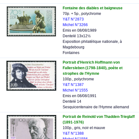
Fontaine des diables et baigneuse
70p. + 5p., polychrome
Y&T N°2873
Michel N°3266
Emis en 08/08/1989
Dentelé 13x12½
Exposition philatélique nationale, à
Magdebourg
Fontaines
Portrait d'Henrich Hoffmann von
Fallersleben (1798-1840), poète et
strophes de l'Hymne
100p., polychrome
Y&T N°1387
Michel N°1555
Emis en 08/08/1991
Dentelé 14
Sesquicentenaire de l'Hymne allemand
Portrait de Reinold von Thadden-Trieglaff
(1891-1976)
100p., gris, noir et mauve
Y&T N°1388