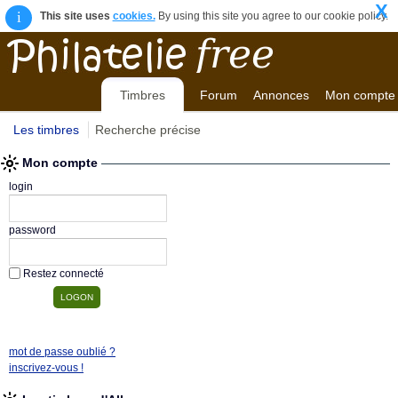
X
i
This site uses
cookies.
By using this site you agree to our cookie policy.
Timbres
Forum
Annonces
Mon compte
Les timbres
Recherche précise
Mon compte
login
password
Restez connecté
mot de passe oublié ?
inscrivez-vous !