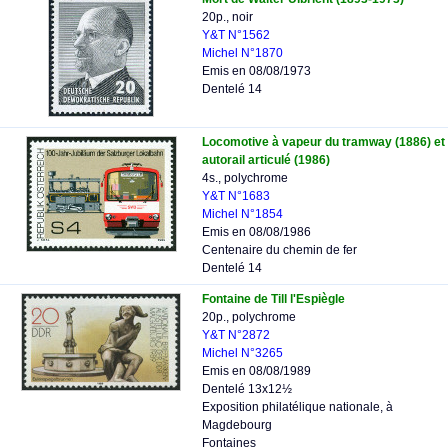
20p., noir
Y&T N°1562
Michel N°1870
Emis en 08/08/1973
Dentelé 14
Locomotive à vapeur du tramway (1886) et
autorail articulé (1986)
4s., polychrome
Y&T N°1683
Michel N°1854
Emis en 08/08/1986
Centenaire du chemin de fer
Dentelé 14
Fontaine de Till l'Espiègle
20p., polychrome
Y&T N°2872
Michel N°3265
Emis en 08/08/1989
Dentelé 13x12½
Exposition philatélique nationale, à
Magdebourg
Fontaines