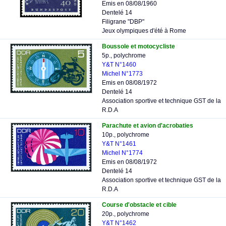
Emis en 08/08/1960
Dentelé 14
Filigrane "DBP"
Jeux olympiques d'été à Rome
Boussole et motocycliste
5p., polychrome
Y&T N°1460
Michel N°1773
Emis en 08/08/1972
Dentelé 14
Association sportive et technique GST de la
R.D.A
Parachute et avion d'acrobaties
10p., polychrome
Y&T N°1461
Michel N°1774
Emis en 08/08/1972
Dentelé 14
Association sportive et technique GST de la
R.D.A
Course d'obstacle et cible
20p., polychrome
Y&T N°1462