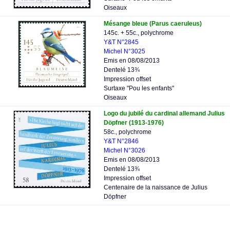
Oiseaux
Mésange bleue (Parus caeruleus)
145c. + 55c., polychrome
Y&T N°2845
Michel N°3025
Emis en 08/08/2013
Dentelé 13¾
Impression offset
Surtaxe "Pou les enfants"
Oiseaux
Logo du jubilé du cardinal allemand Julius
Döpfner (1913-1976)
58c., polychrome
Y&T N°2846
Michel N°3026
Emis en 08/08/2013
Dentelé 13¾
Impression offset
Centenaire de la naissance de Julius
Döpfner