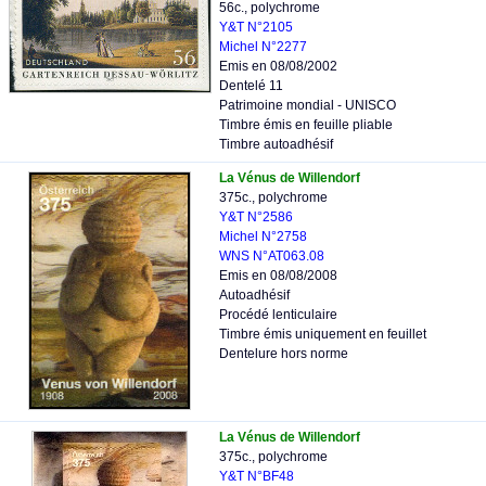
56c., polychrome
Y&T N°2105
Michel N°2277
Emis en 08/08/2002
Dentelé 11
Patrimoine mondial - UNISCO
Timbre émis en feuille pliable
Timbre autoadhésif
La Vénus de Willendorf
375c., polychrome
Y&T N°2586
Michel N°2758
WNS N°AT063.08
Emis en 08/08/2008
Autoadhésif
Procédé lenticulaire
Timbre émis uniquement en feuillet
Dentelure hors norme
La Vénus de Willendorf
375c., polychrome
Y&T N°BF48