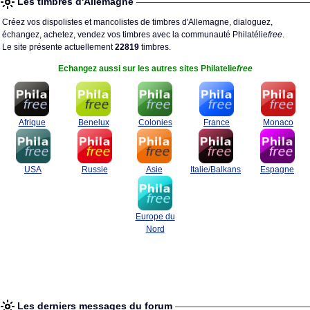
Les timbres d'Allemagne
Créez vos dispolistes et mancolistes de timbres d'Allemagne, dialoguez,
échangez, achetez, vendez vos timbres avec la communauté Philatélie
free
.
Le site présente actuellement
22819
timbres.
Echangez aussi sur les autres sites Philatelie
free
Afrique
Benelux
Colonies
France
Monaco
USA
Russie
Asie
Italie/Balkans
Espagne
Europe du
Nord
Les derniers messages du forum