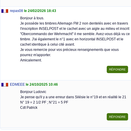
repas08
le 24/02/2026 18:43
Bonjour à tous.
Je possède les timbres Allemagn FM 2 non dentelés avec en travers
l'inscription INSELPOST et le cachet avec un aigle au milieu et inscrit
"Obercommando der Wehrmacht" il me semble. Avez-vous déjà vu ce
timbre. J'ai également le n°1 avec en horizontal INSELPOST et le
cachet identique à celui cité avant.
Je vous remercie pour vos précieux renseignements que vous
pourrez m'apporter.
Amicalement.
EDMEEE
le 24/10/2025 10:46
Bonjour Ludovic
Je pense qu'il y a une erreur dans Silésie le n°19 et en réalité le 21
N° 19 = 2 1/2 PF ; N°21 = 5 PF
Cdt Patrick