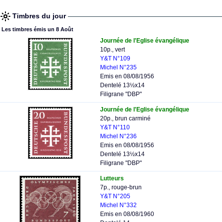
Timbres du jour
Les timbres émis un 8 Août
Journée de l'Eglise évangélique
10p., vert
Y&T N°109
Michel N°235
Emis en 08/08/1956
Dentelé 13½x14
Filigrane "DBP"
Journée de l'Eglise évangélique
20p., brun carminé
Y&T N°110
Michel N°236
Emis en 08/08/1956
Dentelé 13½x14
Filigrane "DBP"
Lutteurs
7p., rouge-brun
Y&T N°205
Michel N°332
Emis en 08/08/1960