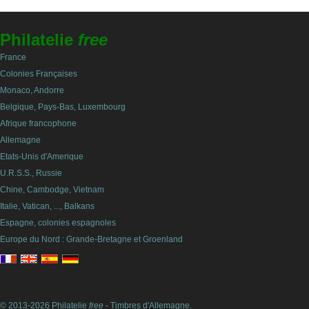
Philatelie
free
France
Colonies Françaises
Monaco, Andorre
Belgique, Pays-Bas, Luxembourg
Afrique francophone
Allemagne
Etats-Unis d'Amerique
U.R.S.S., Russie
Chine, Cambodge, Vietnam
Italie, Vatican, ..., Balkans
Espagne, colonies espagnoles
Europe du Nord : Grande-Bretagne et Groenland
© 2013-2026 Philatelie
free
- Timbres d'Allemagne.