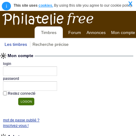
X
i
This site uses
cookies.
By using this site you agree to our cookie policy.
Timbres
Forum
Annonces
Mon compte
Les timbres
Recherche précise
Mon compte
login
password
Restez connecté
mot de passe oublié ?
inscrivez-vous !