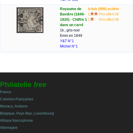
Royaume de
lchab (WM) achète
Bavière (1849-
1
Prix offert 0€
1920) - Chiffre 1
1
Prix offert 0€
dans un carré
1k., gris-noir
Emis en 1849
Y&T N°1
Michel N°1
Philatelie
free
France
Colonies Françaises
Monaco, Andorre
Belgique, Pays-Bas, Luxembourg
Afrique francophone
Allemagne