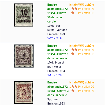
Empire
lchab (WM) achète
allemand (1872-
1
Prix offert 0€
1945) - Chiffre
1
Prix offert 0€
50 dans un
cercle
10Md. sur
50Mn., vert-gris
Emis en 1923
Y&T N°319
Empire
lchab (WM) achète
allemand (1872-
1
Prix offert 0€
1945) - Chiffre 1
1
Prix offert 0€
dans un cercle
1Md., brun et
brun-violet
Emis en 1923
Y&T N°326
Empire
lchab (WM) achète
allemand (1872-
1
Prix offert 0€
1945) - Chiffre 3
1
Prix offert 0€
dans un cercle
3p., brun
Emis en 1923