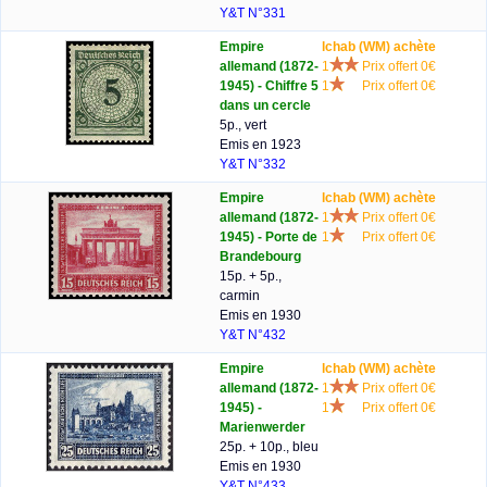
Y&T N°331
Empire
lchab (WM) achète
allemand (1872-
1
Prix offert 0€
1945) - Chiffre 5
1
Prix offert 0€
dans un cercle
5p., vert
Emis en 1923
Y&T N°332
Empire
lchab (WM) achète
allemand (1872-
1
Prix offert 0€
1945) - Porte de
1
Prix offert 0€
Brandebourg
15p. + 5p.,
carmin
Emis en 1930
Y&T N°432
Empire
lchab (WM) achète
allemand (1872-
1
Prix offert 0€
1945) -
1
Prix offert 0€
Marienwerder
25p. + 10p., bleu
Emis en 1930
Y&T N°433