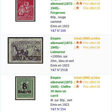
allemand (1872-
1
Prix offert 0€
1945) -
1
Prix offert 0€
Forgerons
80p., rouge
carminé
Emis en 1922
Y&T N°169
Empire
lchab (WM) achète
allemand (1872-
1
Prix offert 0€
1945) -
1
Prix offert 0€
Laboureur
+1000m. sur
20m., bleu et vert
Emis en 1923
Y&T N°251B
Empire
lchab (WM) achète
allemand (1872-
1
Prix offert 0€
1945) - Chiffre
1
Prix offert 0€
30 dans un
carré
8t. sur 30p., vert
Emis en 1923
Y&T N°254