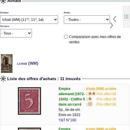
Achats
Acheteur
Année
Territoire
Comparaison avec mes offres de
ventes
lchab (WM)
Liste des offres d'achats : 11 trouvés
Empire
lchab (WM) achète
allemand (1872-
1
Prix offert 0€
1945) - Chiffre 5
1
Prix offert 0€
dans un carré
1
Prix offert 0€
5p., lie-de-vin
Emis en 1922
Y&T N°160
Empire
lchab (WM) achète