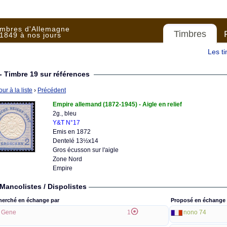
imbres d'Allemagne
Timbres
1849 à nos jours
Les t
- Timbre 19 sur références
ur à la liste
›
Précédent
Empire allemand (1872-1945) - Aigle en relief
2g., bleu
Y&T N°17
Emis en 1872
Dentelé 13½x14
Gros écusson sur l'aigle
Zone Nord
Empire
Mancolistes / Dispolistes
herché en échange par
Proposé en échange 
Gene
1
nono 74