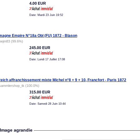
4.00 EUR
Date: Mardi 23 Juin 19:52
magne Empire N°18a Obl (FU) 1872 - Blason
pejm83 (99.6%)
245.00 EUR
Date: Lundi 17 Juillet 17:08
Reich affranchissement mixte Michel n°8 + 9 + 10, Francfort - Paris 1872
sammlershop_tk (100.0%)
315.00 EUR
Date: Samedi 28 Juin 10:44
Image agrandie