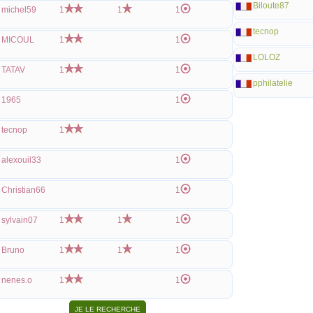
Biloute87
michel59
1
1
1
tecnop
MICOUL
1
1
LOLOZ
TATAV
1
1
pphilatelie
1965
1
tecnop
1
alexouil33
1
Christian66
1
sylvain07
1
1
1
Bruno
1
1
1
nenes.o
1
1