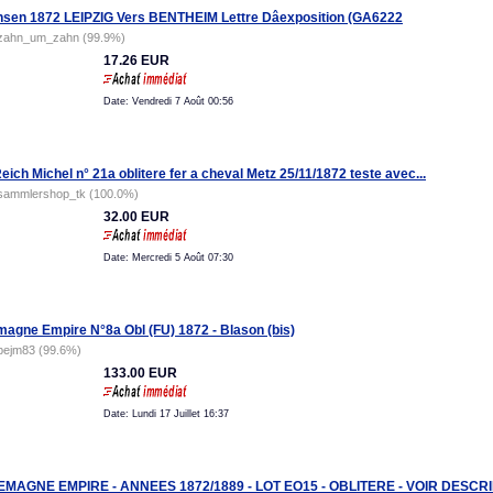
sen 1872 LEIPZIG Vers BENTHEIM Lettre Dâexposition (GA6222
zahn_um_zahn (99.9%)
17.26 EUR
Date: Vendredi 7 Août 00:56
Reich Michel n° 21a oblitere fer a cheval Metz 25/11/1872 teste avec...
sammlershop_tk (100.0%)
32.00 EUR
Date: Mercredi 5 Août 07:30
magne Empire N°8a Obl (FU) 1872 - Blason (bis)
pejm83 (99.6%)
133.00 EUR
Date: Lundi 17 Juillet 16:37
EMAGNE EMPIRE - ANNEES 1872/1889 - LOT EO15 - OBLITERE - VOIR DESCRI