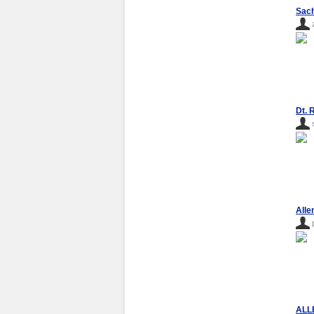
Sach
Dt. 
Alle
ALL