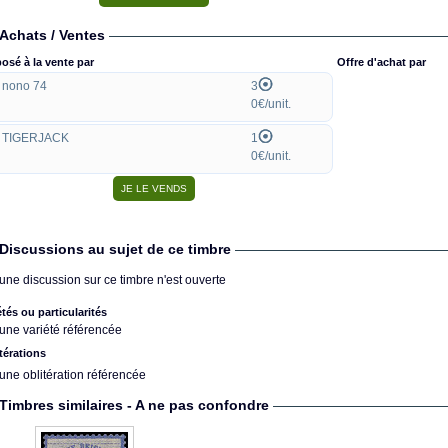
Achats / Ventes
osé à la vente par
Offre d'achat par
nono 74
3
0€/unit.
TIGERJACK
1
0€/unit.
Discussions au sujet de ce timbre
une discussion sur ce timbre n'est ouverte
étés ou particularités
une variété référencée
térations
une oblitération référencée
Timbres similaires - A ne pas confondre