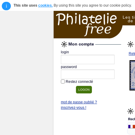
i
This site uses
cookies.
By using this site you agree to our cookie policy.
Les t
de 
Mon compte
login
Reto
password
Restez connecté
mot de passe oublié ?
inscrivez-vous !
Rec