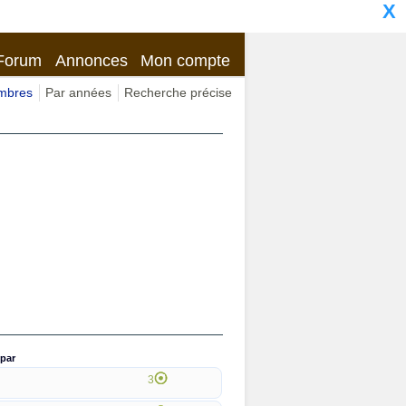
X
Forum
Annonces
Mon compte
imbres
Par années
Recherche précise
par
3