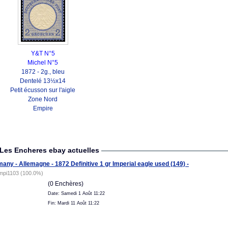
Y&T N°5
Michel N°5
1872 - 2g., bleu
Dentelé 13½x14
Petit écusson sur l'aigle
Zone Nord
Empire
Les Encheres ebay actuelles
any - Allemagne - 1872 Definitive 1 gr Imperial eagle used (149) -
mpi1103 (100.0%)
(0 Enchères)
Date: Samedi 1 Août 11:22
Fin: Mardi 11 Août 11:22