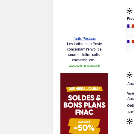
Prop
Tarifs Postaux
Les tarifs de La Poste
concernant l'envoi de
courrier, lettre, colis,
colissimo, etc...
www.tarifs-de-la-poste.fr
Auc
Vari
Auc
Obli
Auc