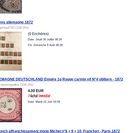
res allemagne 1872
gerba4793 (100.0%)
(0 Enchères)
Date: Jeudi 30 Juillet 08:28
Fin: Dimanche 9 Août 08:28
MAGNE DEUTSCHLAND Empire 1g Rouge carmin vif N°4 oblitere - 1872
castoretpollux (100.0%)
4.00 EUR
Date: Mardi 23 Juin 19:59
Reich affranchissement mixte Michel n°8 + 9 + 10, Francfort - Paris 1872