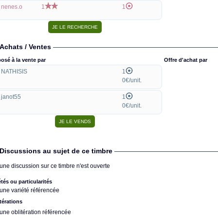
nenes.o
1
1
Achats / Ventes
osé à la vente par
Offre d'achat par
NATHISIS
1
0€/unit.
janot55
1
0€/unit.
Discussions au sujet de ce timbre
une discussion sur ce timbre n'est ouverte
étés ou particularités
une variété référencée
térations
une oblitération référencée