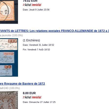
79.02 EUR
Date: Jeudi 9 Juillet 23:56
EVANTS de LETTRES: Les relations postales FRANCO-ALLEMANDE de 1872 a 
la.jaunotte (100.0%)
(1 Enchères)
Date: Vendredi 31 Juillet 18:52
Fin: Vendredi 7 Août 18:52
re Royaume de Baviere de 1872
dafr240 (100.0%)
8.00 EUR
Date: Dimanche 27 Juillet 17:25