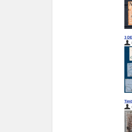
3 D
Timb