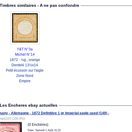
Timbres similaires - A ne pas confondre
Y&T N°3a
Michel N°14
1872 - ½g., orange
Dentelé 13½x14
Petit écusson sur l'aigle
Zone Nord
Empire
Les Encheres ebay actuelles
any - Allemagne - 1872 Definitive 1 gr Imperial eagle used (149) -
mpi1103 (100.0%)
(0 Enchères)
Date: Samedi 1 Août 11:22