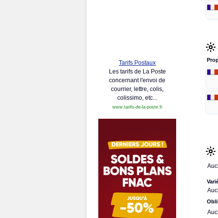
Prop
Tarifs Postaux
Les tarifs de La Poste
concernant l'envoi de
courrier, lettre, colis,
colissimo, etc...
www.tarifs-de-la-poste.fr
Auc
Vari
Auc
Obli
Auc