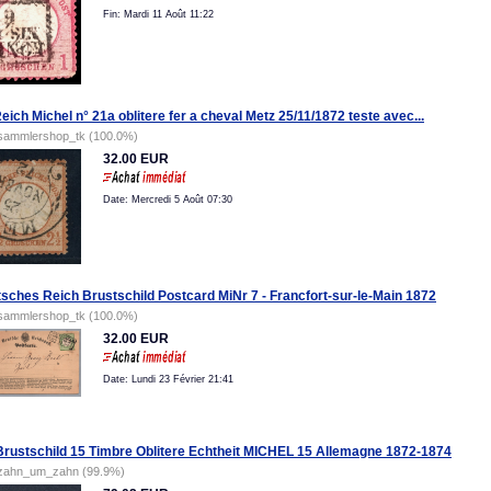
Fin: Mardi 11 Août 11:22
Reich Michel n° 21a oblitere fer a cheval Metz 25/11/1872 teste avec...
sammlershop_tk (100.0%)
32.00 EUR
Date: Mercredi 5 Août 07:30
sches Reich Brustschild Postcard MiNr 7 - Francfort-sur-le-Main 1872
sammlershop_tk (100.0%)
32.00 EUR
Date: Lundi 23 Février 21:41
rustschild 15 Timbre Oblitere Echtheit MICHEL 15 Allemagne 1872-1874
zahn_um_zahn (99.9%)