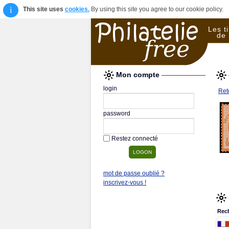
i
This site uses
cookies.
By using this site you agree to our cookie policy.
Les t
de 
Mon compte
login
Reto
password
Restez connecté
mot de passe oublié ?
inscrivez-vous !
Rec