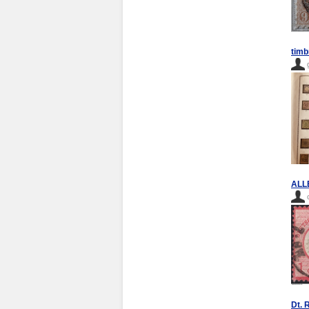
timb
ALLE
Dt. 