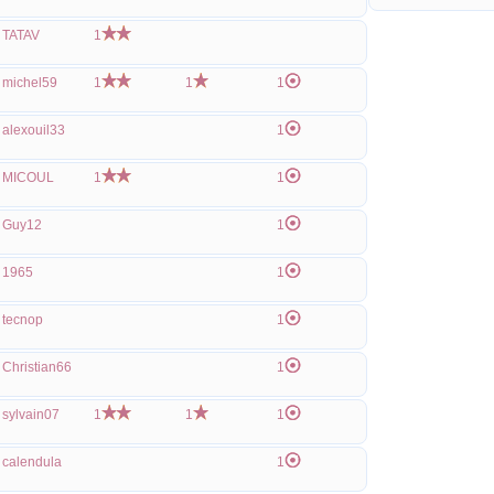
TATAV
1
michel59
1
1
1
alexouil33
1
MICOUL
1
1
Guy12
1
1965
1
tecnop
1
Christian66
1
sylvain07
1
1
1
calendula
1