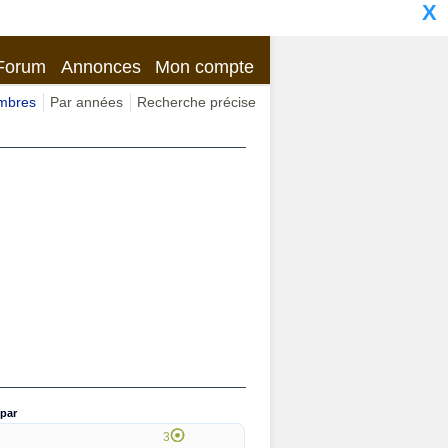
X
Forum
Annonces
Mon compte
imbres
Par années
Recherche précise
par
3