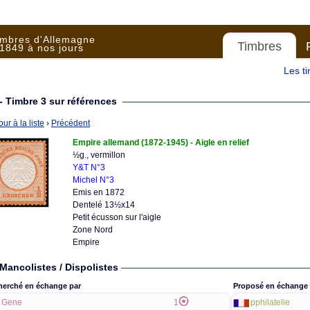
imbres d'Allemagne
Timbres
1849 à nos jours
Les t
- Timbre 3 sur références
ur à la liste
›
Précédent
Empire allemand (1872-1945) - Aigle en relief
½g., vermillon
Y&T N°3
Michel N°3
Emis en 1872
Dentelé 13½x14
Petit écusson sur l'aigle
Zone Nord
Empire
Mancolistes / Dispolistes
herché en échange par
Proposé en échange 
Gene
1
pphilatelie