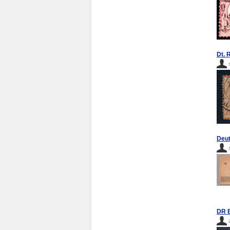
Dt. 
Deut
DR B