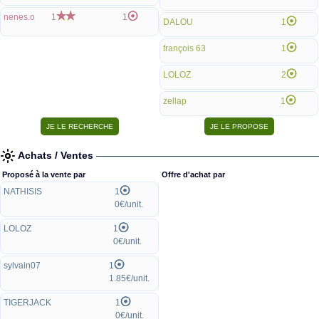
nenes.o
1
1
DALOU
1
françois 63
1
LOLOZ
2
zellap
1
Achats / Ventes
Proposé à la vente par
Offre d'achat par
NATHISIS
1
0€/unit.
LOLOZ
1
0€/unit.
sylvain07
1
1.85€/unit.
TIGERJACK
1
0€/unit.