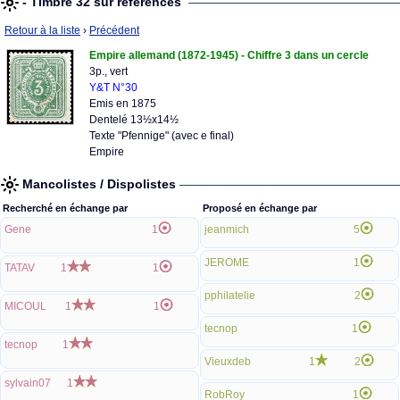
- Timbre 32 sur références
Retour à la liste
›
Précédent
Empire allemand (1872-1945) - Chiffre 3 dans un cercle
3p., vert
Y&T N°30
Emis en 1875
Dentelé 13½x14½
Texte "Pfennige" (avec e final)
Empire
Mancolistes / Dispolistes
Recherché en échange par
Proposé en échange par
Gene
1
jeanmich
5
JEROME
1
TATAV
1
1
pphilatelie
2
MICOUL
1
1
tecnop
1
tecnop
1
Vieuxdeb
1
2
sylvain07
1
RobRoy
1