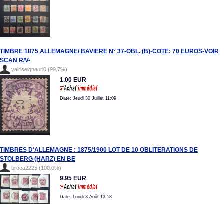
TIMBRE 1875 ALLEMAGNE/ BAVIERE N° 37-OBL. (B)-COTE: 70 EUROS-VOIR
SCAN R/V-
valriseigneuri0 (99.7%)
1.00 EUR
Date: Jeudi 30 Juillet 11:09
TIMBRES D'ALLEMAGNE : 1875/1900 LOT DE 10 OBLITERATIONS DE
STOLBERG (HARZ) EN BE
broca2225 (100.0%)
9.95 EUR
Date: Lundi 3 Août 13:18