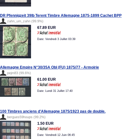
DR Pfennigzeit 39Ib Terent Timbre Allemagne 1875-1899 Cachet BPP
zahn_um_zahn (99.9%)
67.89 EUR
Date: Vendredi 3 Juillet 03:39
Allemagne Empire N°30/35A Obl (FU) 1875/77 - Armoirie
pejm83 (99.6%)
61.00 EUR
Date: Lundi 31 Juillet 17:40
100 Timbres anciens d'Allemagne 1875/1923 pas de double.
bergues59houps (99.2%)
1.50 EUR
Date: Vendredi 12 Juin 06:45