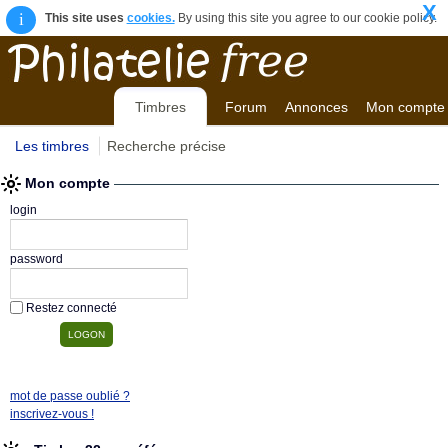
X
i
This site uses
cookies.
By using this site you agree to our cookie policy.
Timbres
Forum
Annonces
Mon compte
Les timbres
Recherche précise
Mon compte
login
password
Restez connecté
mot de passe oublié ?
inscrivez-vous !