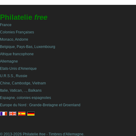
Philatelie
free
France
Colonies Françaises
Monaco, Andorre
Belgique, Pays-Bas, Luxembourg
Afrique francophone
Allemagne
Etats-Unis d'Amerique
U.R.S.S., Russie
Chine, Cambodge, Vietnam
Italie, Vatican, ..., Balkans
Espagne, colonies espagnoles
Europe du Nord : Grande-Bretagne et Groenland
© 2013-2026 Philatelie
free
- Timbres d'Allemagne.