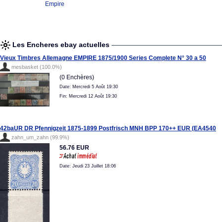
Empire
Les Encheres ebay actuelles
Vieux Timbres Allemagne EMPIRE 1875/1900 Series Complete N° 30 a 50
mesbasket (100.0%)
(0 Enchères)
Date: Mercredi 5 Août 19:30
Fin: Mercredi 12 Août 19:30
42baUR DR Pfennigzeit 1875-1899 Postfrisch MNH BPP 170++ EUR (EA4540
zahn_um_zahn (99.9%)
56.76 EUR
Date: Jeudi 23 Juillet 18:06