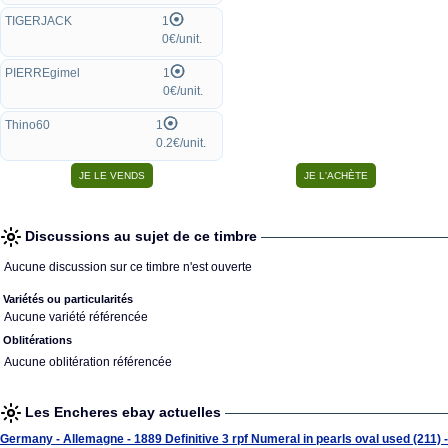
TIGERJACK
1
0€/unit.
PIERREgimel
1
0€/unit.
Thino60
1
0.2€/unit.
Discussions au sujet de ce timbre
Aucune discussion sur ce timbre n'est ouverte
Variétés ou particularités
Aucune variété référencée
Oblitérations
Aucune oblitération référencée
Les Encheres ebay actuelles
Germany - Allemagne - 1889 Definitive 3 rpf Numeral in pearls oval used (211) -