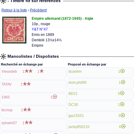
- Timbre 49 sur références
Retour à la liste
›
Précédent
Empire allemand (1872-1945) - Aigle
10p., rouge
Y&T N°47
Emis en 1889
Dentelé 13½x14½
Empire
Mancolistes / Dispolistes
Recherché en échange par
Proposé en échange par
Vieuxdeb
1
1
dcantrin
1
dom.phil95
1
TATAV
1
BD21
5
1965
1
DC30
1
tecnop
1
jpp15551
5
sylvain07
1
jacky850210
6