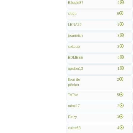
Biloute87
2
cletjp
6
LENA29
1
jeanmich
8
settoub
3
EDMEEE
5
gaston13
1
fleur de
2
pêcher
TATAV
5
mimi17
2
Pinzy
3
colec68
4