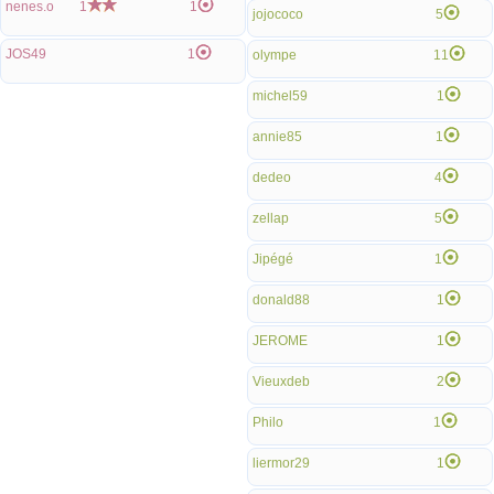
nenes.o
1
1
jojococo
5
JOS49
1
olympe
11
michel59
1
annie85
1
dedeo
4
zellap
5
Jipégé
1
donald88
1
JEROME
1
Vieuxdeb
2
Philo
1
liermor29
1