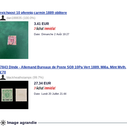
reichpost 10 pfennig carmin 1889 oblitere
dan188835 (100.0%)
3.41 EUR
Date: Dimanche 2 Août 19:27
7843 Dinde - Allemand Bureaux de Poste SG9 10Pa Vert 1889. Mi6a. Mint Mvlh.
£70
blackheathstamps (99.7%)
27.34 EUR
Date: Lundi 20 Juillet 21:44
Image agrandie