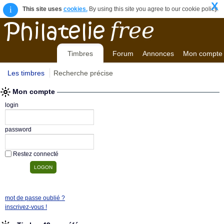
X
i
This site uses
cookies.
By using this site you agree to our cookie policy.
Timbres
Forum
Annonces
Mon compte
Les timbres
Recherche précise
Mon compte
login
password
Restez connecté
mot de passe oublié ?
inscrivez-vous !