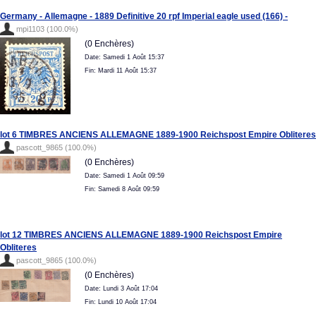
Germany - Allemagne - 1889 Definitive 20 rpf Imperial eagle used (166) -
mpi1103 (100.0%)
(0 Enchères)
Date: Samedi 1 Août 15:37
Fin: Mardi 11 Août 15:37
lot 6 TIMBRES ANCIENS ALLEMAGNE 1889-1900 Reichspost Empire Obliteres
pascott_9865 (100.0%)
(0 Enchères)
Date: Samedi 1 Août 09:59
Fin: Samedi 8 Août 09:59
lot 12 TIMBRES ANCIENS ALLEMAGNE 1889-1900 Reichspost Empire
Obliteres
pascott_9865 (100.0%)
(0 Enchères)
Date: Lundi 3 Août 17:04
Fin: Lundi 10 Août 17:04