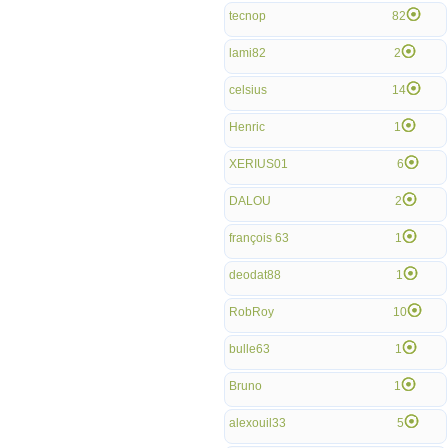
tecnop
82
lami82
2
celsius
14
Henric
1
XERIUS01
6
DALOU
2
françois 63
1
deodat88
1
RobRoy
10
bulle63
1
Bruno
1
alexouil33
5