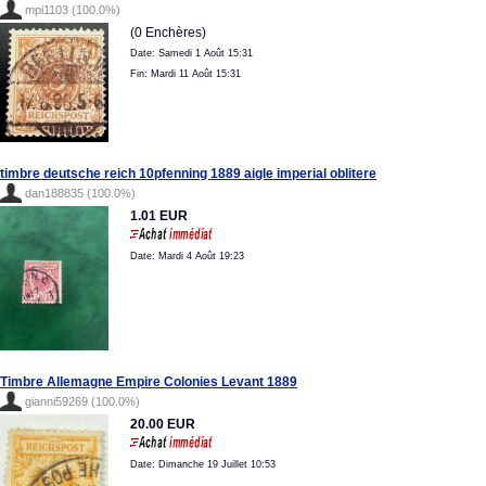
mpi1103 (100.0%)
(0 Enchères)
Date: Samedi 1 Août 15:31
Fin: Mardi 11 Août 15:31
timbre deutsche reich 10pfenning 1889 aigle imperial oblitere
dan188835 (100.0%)
1.01 EUR
Date: Mardi 4 Août 19:23
Timbre Allemagne Empire Colonies Levant 1889
gianni59269 (100.0%)
20.00 EUR
Date: Dimanche 19 Juillet 10:53