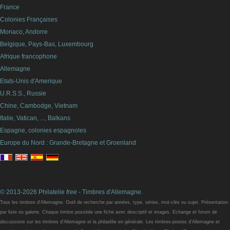
France
Colonies Françaises
Monaco, Andorre
Belgique, Pays-Bas, Luxembourg
Afrique francophone
Allemagne
Etats-Unis d'Amerique
U.R.S.S., Russie
Chine, Cambodge, Vietnam
Italie, Vatican, ..., Balkans
Espagne, colonies espagnoles
Europe du Nord : Grande-Bretagne et Groenland
© 2013-2026 Philatelie
free
- Timbres d'Allemagne.
Tous les timbres d'Allemagne. Outil de recherche par années, type, séries, mot-clés ou sujet. Présentation
par liste ou galerie. Chaque timbre possède une fiche avec descriptif et images. Echange et forum de
discussions sur les timbres d'Allemagne et la philatélie en générale. Les timbres-postes d'Allemagne et