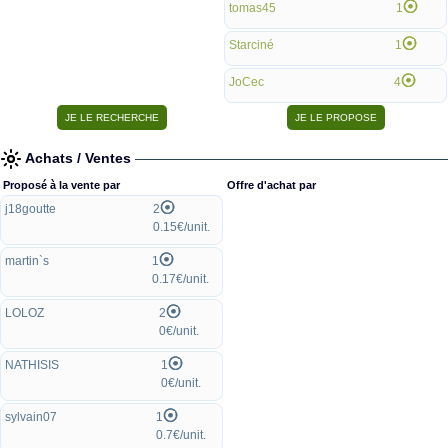
tomas45
1
Starciné
1
JoCec
4
Achats / Ventes
Proposé à la vente par
Offre d'achat par
j18goutte
2
0.15€/unit.
martin`s
1
0.17€/unit.
LOLOZ
2
0€/unit.
NATHISIS
1
0€/unit.
sylvain07
1
0.7€/unit.