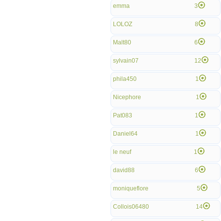
emma
3
LOLOZ
8
Malt80
6
sylvain07
12
phila450
1
Nicephore
1
Pat083
1
Daniel64
1
le neuf
1
david88
6
moniqueflore
5
Collois06480
14