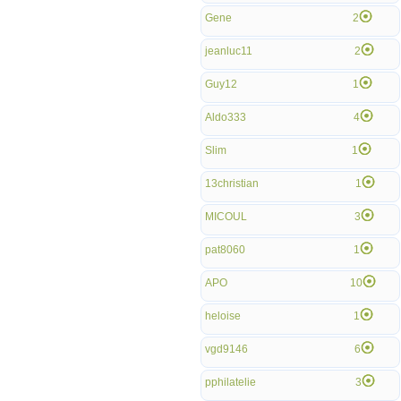
Gene
2
jeanluc11
2
Guy12
1
Aldo333
4
Slim
1
13christian
1
MICOUL
3
pat8060
1
APO
10
heloise
1
vgd9146
6
pphilatelie
3