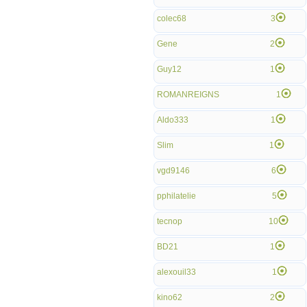
colec68
3
Gene
2
Guy12
1
ROMANREIGNS
1
Aldo333
1
Slim
1
vgd9146
6
pphilatelie
5
tecnop
10
BD21
1
alexouil33
1
kino62
2