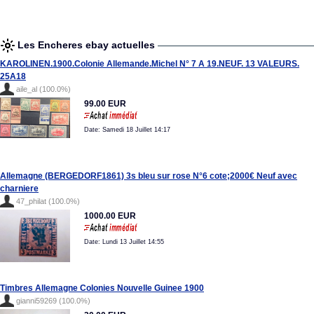
Les Encheres ebay actuelles
KAROLINEN.1900.Colonie Allemande.Michel N° 7 A 19.NEUF. 13 VALEURS.
25A18
aile_al (100.0%)
99.00 EUR
Date: Samedi 18 Juillet 14:17
Allemagne (BERGEDORF1861) 3s bleu sur rose N°6 cote;2000€ Neuf avec
charniere
47_philat (100.0%)
1000.00 EUR
Date: Lundi 13 Juillet 14:55
Timbres Allemagne Colonies Nouvelle Guinee 1900
gianni59269 (100.0%)