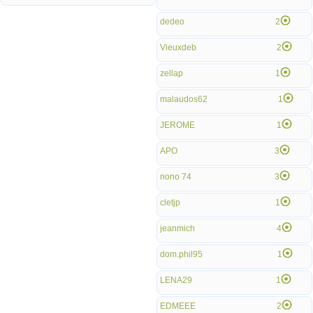
dedeo
2
Vieuxdeb
2
zellap
1
malaudos62
1
JEROME
1
APO
3
nono 74
3
cletjp
1
jeanmich
4
dom.phil95
1
LENA29
1
EDMEEE
2