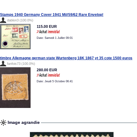
Stamps 1940 Germany Cover 1941 Mi#59/62 Rare Envelop!
dablon3 (100.0%)
115.00 EUR
Date: Samedi 1 Juillet 09:01
timbre Allemagne german state Wurtenberg 18K 1867 yt 35 cote 1500 euros
fanfois73 (100.0%)
280.00 EUR
Date: Jeudi 5 Octobre 06:41
Image agrandie