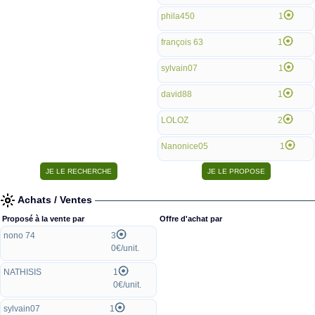
phila450
1
françois 63
1
sylvain07
1
david88
1
LOLOZ
2
Nanonice05
1
Achats / Ventes
Proposé à la vente par
Offre d'achat par
nono 74
3
0€/unit.
NATHISIS
1
0€/unit.
sylvain07
1