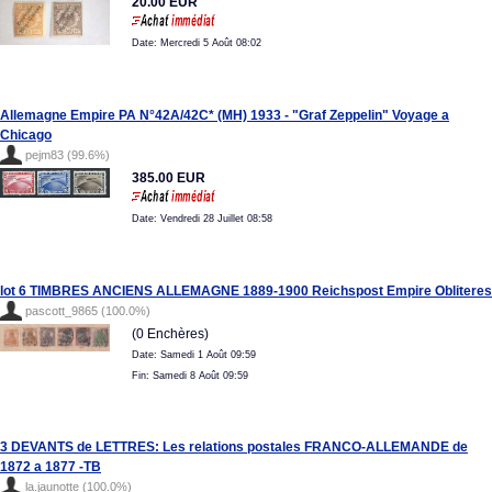
20.00 EUR
Date: Mercredi 5 Août 08:02
Allemagne Empire PA N°42A/42C* (MH) 1933 - "Graf Zeppelin" Voyage a
Chicago
pejm83 (99.6%)
385.00 EUR
Date: Vendredi 28 Juillet 08:58
lot 6 TIMBRES ANCIENS ALLEMAGNE 1889-1900 Reichspost Empire Obliteres
pascott_9865 (100.0%)
(0 Enchères)
Date: Samedi 1 Août 09:59
Fin: Samedi 8 Août 09:59
3 DEVANTS de LETTRES: Les relations postales FRANCO-ALLEMANDE de
1872 a 1877 -TB
la.jaunotte (100.0%)