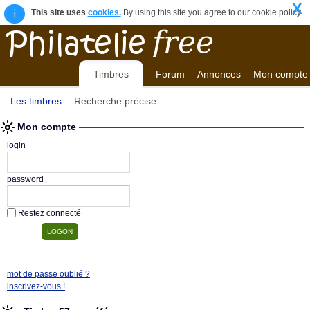
X
i
This site uses
cookies.
By using this site you agree to our cookie policy.
Timbres
Forum
Annonces
Mon compte
Les timbres
Recherche précise
Mon compte
login
password
Restez connecté
mot de passe oublié ?
inscrivez-vous !