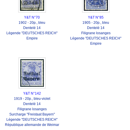
Y&T N°70
Y&T N°85
1902 - 20p., bleu
1905 - 20p., bleu
Dentelé 14
Dentelé 14
Légende "DEUTSCHES REICH"
Filigrane losanges
Empire
Légende "DEUTSCHES REICH"
Empire
Y&T N°142
1919 - 20p., bleu-violet
Dentelé 14
Filigrane losanges
Surcharge "Freistaat Bayern"
Légende "DEUTSCHES REICH"
République allemande de Weimar