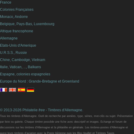
France
Colonies Françaises
Monaco, Andorre
Belgique, Pays-Bas, Luxembourg
Afrique francophone
Allemagne
Etats-Unis d'Amerique
U.R.S.S., Russie
Chine, Cambodge, Vietnam
Italie, Vatican, ..., Balkans
Espagne, colonies espagnoles
Europe du Nord : Grande-Bretagne et Groenland
© 2013-2026 Philatelie
free
- Timbres d'Allemagne.
Tous les timbres d'Allemagne. Outil de recherche par années, type, séries, mot-clés ou sujet. Présentation
par liste ou galerie. Chaque timbre possède une fiche avec descriptif et images. Echange et forum de
discussions sur les timbres d'Allemagne et la philatélie en générale. Les timbres-postes d'Allemagne et
aussi leurs timbres d'aviation avec la Poste Aérienne puis les Bloc-feuillet et Timbres Taxes.