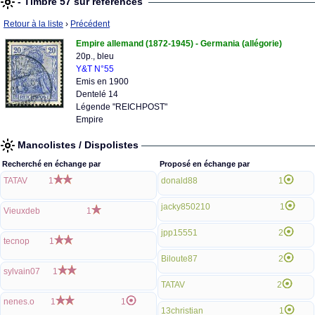
- Timbre 57 sur références
Retour à la liste
›
Précédent
Empire allemand (1872-1945) - Germania (allégorie)
20p., bleu
Y&T N°55
Emis en 1900
Dentelé 14
Légende "REICHPOST"
Empire
Mancolistes / Dispolistes
Recherché en échange par
Proposé en échange par
TATAV
1
donald88
1
jacky850210
1
Vieuxdeb
1
jpp15551
2
tecnop
1
Biloute87
2
sylvain07
1
TATAV
2
nenes.o
1
1
13christian
1