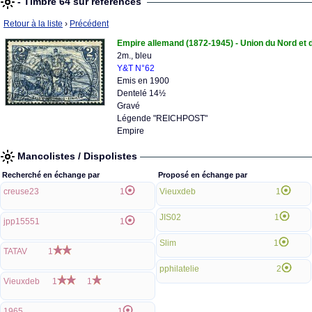
- Timbre 64 sur références
Retour à la liste
›
Précédent
Empire allemand (1872-1945) - Union du Nord et 
2m., bleu
Y&T N°62
Emis en 1900
Dentelé 14½
Gravé
Légende "REICHPOST"
Empire
Mancolistes / Dispolistes
Recherché en échange par
Proposé en échange par
creuse23
1
Vieuxdeb
1
JIS02
1
jpp15551
1
Slim
1
TATAV
1
pphilatelie
2
Vieuxdeb
1
1
1965
1