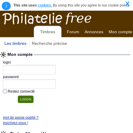
X
i
This site uses
cookies.
By using this site you agree to our cookie policy.
Timbres
Forum
Annonces
Mon compte
Les timbres
Recherche précise
Mon compte
login
password
Restez connecté
mot de passe oublié ?
inscrivez-vous !