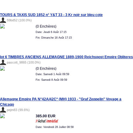
TOURS & TAXIS SUD 1852 n° Y&T 33 - 3 Kr noir sur bleu cote
59bd52 (100.0%)
(0 Enchères)
Date: Jeudi 6 Août 17:15
Fin: Dimanche 16 Août 17:15
lot 6 TIMBRES ANCIENS ALLEMAGNE 1889-1900 Reichspost Empire Obliteres
pascott_9865 (100.0%)
(0 Enchères)
Date: Samedi 1 Août 09:59
Fin: Samedi 8 Août 09:59
Allemagne Empire PA N°42A/42C* (MH) 1933 - "Graf Zeppelin" Voyage a
Chicago
pejm83 (99.6%)
385.00 EUR
Date: Vendredi 28 Juillet 08:58