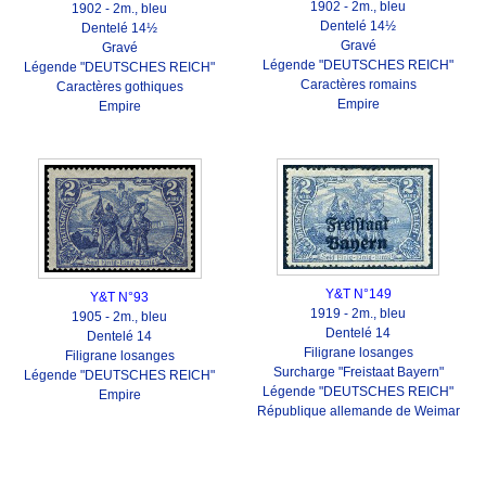
1902 - 2m., bleu
1902 - 2m., bleu
Dentelé 14½
Dentelé 14½
Gravé
Gravé
Légende "DEUTSCHES REICH"
Légende "DEUTSCHES REICH"
Caractères romains
Caractères gothiques
Empire
Empire
Y&T N°149
Y&T N°93
1919 - 2m., bleu
1905 - 2m., bleu
Dentelé 14
Dentelé 14
Filigrane losanges
Filigrane losanges
Surcharge "Freistaat Bayern"
Légende "DEUTSCHES REICH"
Légende "DEUTSCHES REICH"
Empire
République allemande de Weimar