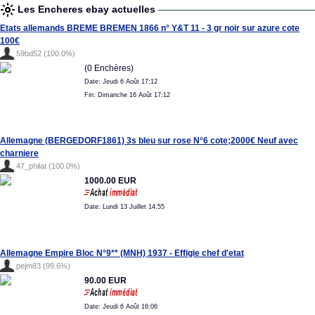
Les Encheres ebay actuelles
Etats allemands BREME BREMEN 1866 n° Y&T 11 - 3 gr noir sur azure cote
100€
59bd52 (100.0%)
(0 Enchères)
Date: Jeudi 6 Août 17:12
Fin: Dimanche 16 Août 17:12
Allemagne (BERGEDORF1861) 3s bleu sur rose N°6 cote;2000€ Neuf avec
charniere
47_philat (100.0%)
1000.00 EUR
Date: Lundi 13 Juillet 14:55
Allemagne Empire Bloc N°9** (MNH) 1937 - Effigie chef d'etat
pejm83 (99.6%)
90.00 EUR
Date: Jeudi 6 Août 16:06