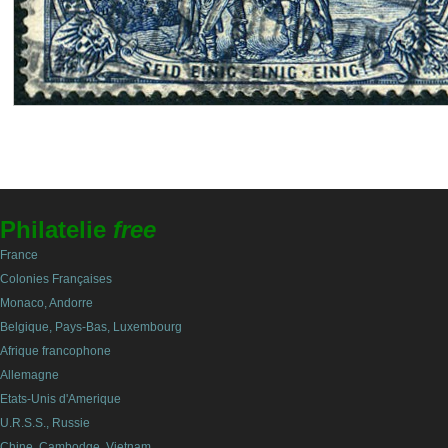
Philatelie
free
France
Colonies Françaises
Monaco, Andorre
Belgique, Pays-Bas, Luxembourg
Afrique francophone
Allemagne
Etats-Unis d'Amerique
U.R.S.S., Russie
Chine, Cambodge, Vietnam