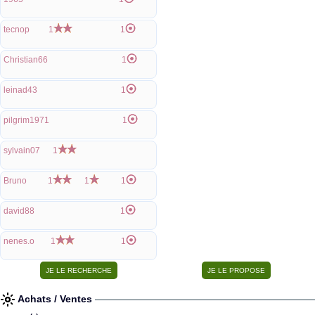
tecnop
1
1
Christian66
1
leinad43
1
pilgrim1971
1
sylvain07
1
Bruno
1
1
1
david88
1
nenes.o
1
1
Achats / Ventes