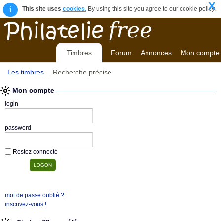
X
i
This site uses
cookies.
By using this site you agree to our cookie policy.
Timbres
Forum
Annonces
Mon compte
Les timbres
Recherche précise
Mon compte
login
password
Restez connecté
mot de passe oublié ?
inscrivez-vous !