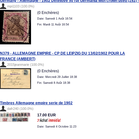
Germany - Allemagne - 1902 Definitive 50 rpf Germania with crown used (192) -
mpi1103 (100.0%)
(0 Enchères)
Date: Samedi 1 Août 16:54
Fin: Mardi 11 Août 16:54
N379 - ALLEMAGNE EMPIRE - CP DE LEIPZIG DU 13/02/1902 POUR LA
FRANCE (AMBERT)
2015jeanmarie (100.0%)
(0 Enchères)
Date: Mercredi 29 Juillet 18:38
Fin: Samedi 8 Août 18:38
Timbres Allemagne empire serie de 1902
dafr240 (100.0%)
17.00 EUR
Date: Samedi 4 Octobre 11:23