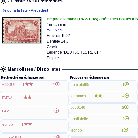
- Timbre 78 sur références
Retour à la liste
›
Précédent
Empire allemand (1872-1945) - Hôtel des Postes à B
1m., carmin
Y&T N°76
Emis en 1902
Dentelé 14½
Gravé
Légende "DEUTSCHES REICH"
Empire
Mancolistes / Dispolistes
Recherché en échange par
Proposé en échange par
MICOUL
1
1
dom.phil95
1
jeanmich
1
4
TATAV
1
vgd9146
2
1965
1
pphilatelie
2
tecnop
1
tecnop
1
pilgrim1971
1