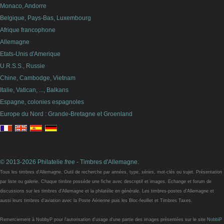
Monaco, Andorre
Belgique, Pays-Bas, Luxembourg
Afrique francophone
Allemagne
Etats-Unis d'Amerique
U.R.S.S., Russie
Chine, Cambodge, Vietnam
Italie, Vatican, ..., Balkans
Espagne, colonies espagnoles
Europe du Nord : Grande-Bretagne et Groenland
© 2013-2026 Philatelie
free
- Timbres d'Allemagne.
Tous les timbres d'Allemagne. Outil de recherche par années, type, séries, mot-clés ou sujet. Présentation
par liste ou galerie. Chaque timbre possède une fiche avec descriptif et images. Echange et forum de
discussions sur les timbres d'Allemagne et la philatélie en générale. Les timbres-postes d'Allemagne et
aussi leurs timbres d'aviation avec la Poste Aérienne puis les Bloc-feuillet et Timbres Taxes.
Remerciement à NobbyP pour l'autorisation d'usage d'une partie des images présentées sur le site
NobbiP