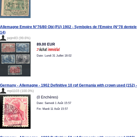
Allemagne Empire N°76/80 Obl (FU) 1902 - Symboles de l'Empire (N°78 dentele
14)
pejm83 (99.6%)
89.00 EUR
Date: Lundi 31 Juillet 18:02
Germany - Allemagne - 1902 Definitive 10 rpf Germania with crown used (152) -
mpi1103 (100.0%)
(0 Enchères)
Date: Samedi 1 Août 15:57
Fin: Mardi 11 Août 15:57