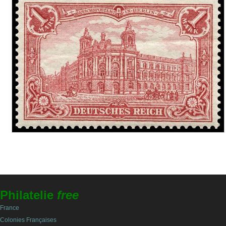
Philatelie
free
France
Colonies Françaises