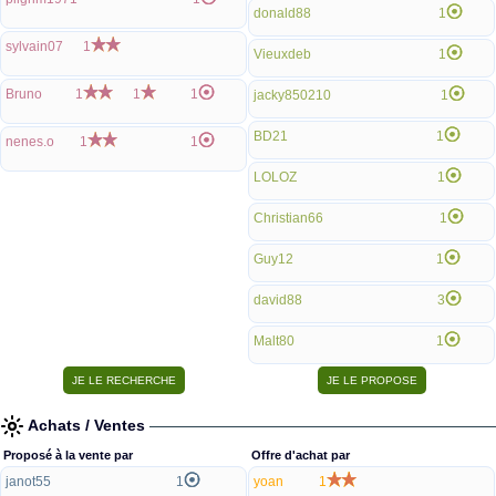
donald88
1
sylvain07
1
Vieuxdeb
1
Bruno
1
1
1
jacky850210
1
BD21
1
nenes.o
1
1
LOLOZ
1
Christian66
1
Guy12
1
david88
3
Malt80
1
Achats / Ventes
Proposé à la vente par
Offre d'achat par
janot55
1
yoan
1