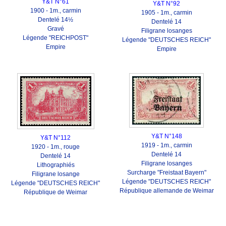
Y&T N°61
Y&T N°92
1900 - 1m., carmin
1905 - 1m., carmin
Dentelé 14½
Dentelé 14
Gravé
Filigrane losanges
Légende "REICHPOST"
Légende "DEUTSCHES REICH"
Empire
Empire
Y&T N°148
Y&T N°112
1919 - 1m., carmin
1920 - 1m., rouge
Dentelé 14
Dentelé 14
Filigrane losanges
Lithographiés
Surcharge "Freistaat Bayern"
Filigrane losange
Légende "DEUTSCHES REICH"
Légende "DEUTSCHES REICH"
République allemande de Weimar
République de Weimar