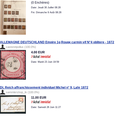
(0 Enchères)
Date: Jeudi 30 Juillet 08:28
Fin: Dimanche 9 Août 08:28
ALLEMAGNE DEUTSCHLAND Empire 1g Rouge carmin vif N°4 oblitere - 1872
castoretpollux (100.0%)
4.00 EUR
Date: Mardi 23 Juin 19:59
Dt. Reich affranchissement individuel Michel n° 9, Lahr 1872
sammlershop_tk (100.0%)
11.00 EUR
Date: Samedi 28 Juin 11:27