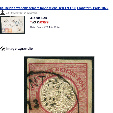
Dt. Reich affranchissement mixte Michel n°8 + 9 + 10, Francfort - Paris 1872
sammlershop_tk (100.0%)
315.00 EUR
Date: Samedi 28 Juin 10:44
Image agrandie