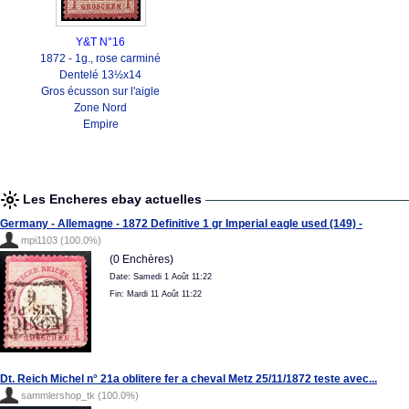
Y&T N°16
1872 - 1g., rose carminé
Dentelé 13½x14
Gros écusson sur l'aigle
Zone Nord
Empire
Les Encheres ebay actuelles
Germany - Allemagne - 1872 Definitive 1 gr Imperial eagle used (149) -
mpi1103 (100.0%)
(0 Enchères)
Date: Samedi 1 Août 11:22
Fin: Mardi 11 Août 11:22
Dt. Reich Michel n° 21a oblitere fer a cheval Metz 25/11/1872 teste avec...
sammlershop_tk (100.0%)