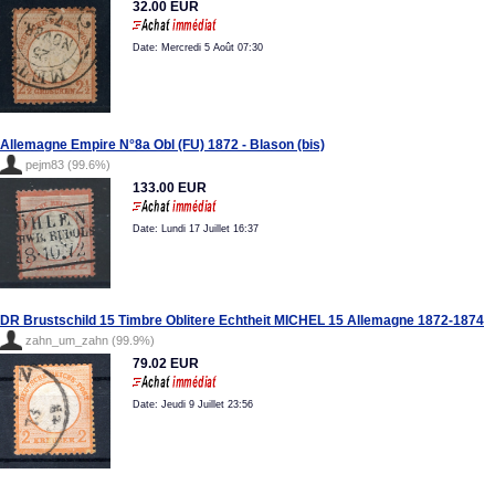
32.00 EUR
Date: Mercredi 5 Août 07:30
Allemagne Empire N°8a Obl (FU) 1872 - Blason (bis)
pejm83 (99.6%)
133.00 EUR
Date: Lundi 17 Juillet 16:37
DR Brustschild 15 Timbre Oblitere Echtheit MICHEL 15 Allemagne 1872-1874
zahn_um_zahn (99.9%)
79.02 EUR
Date: Jeudi 9 Juillet 23:56