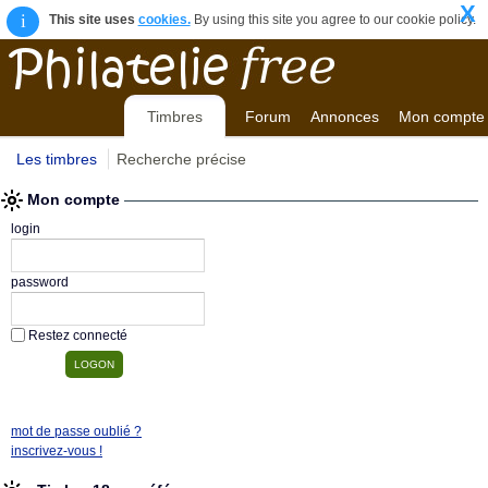
X
i
This site uses
cookies.
By using this site you agree to our cookie policy.
Timbres
Forum
Annonces
Mon compte
Les timbres
Recherche précise
Mon compte
login
password
Restez connecté
mot de passe oublié ?
inscrivez-vous !