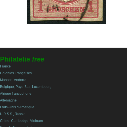
Philatelie
free
France
Colonies Françaises
Monaco, Andorre
Belgique, Pays-Bas, Luxembourg
Afrique francophone
Allemagne
Etats-Unis d'Amerique
U.R.S.S., Russie
Chine, Cambodge, Vietnam