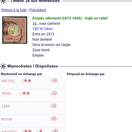
- Timbre 18 sur références
Retour à la liste
›
Précédent
Empire allemand (1872-1945) - Aigle en relief
1g., rose carminé
Y&T N°16nd
Emis en 1872
Non dentelé
Gros écusson sur l'aigle
Zone Nord
Empire
Mancolistes / Dispolistes
Recherché en échange par
Proposé en échange par
MICOUL
1
1
TATAV
1
1
1965
1
tecnop
1
sylvain07
1
1
1