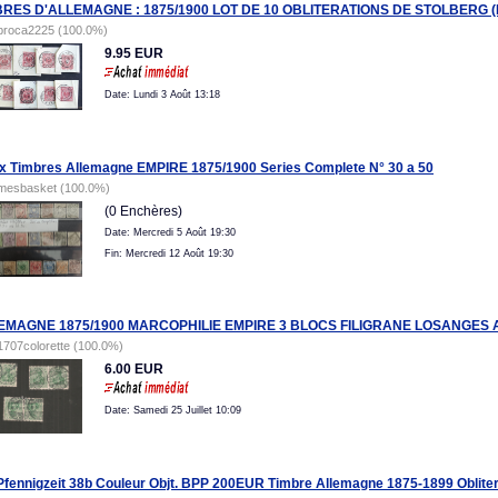
BRES D'ALLEMAGNE : 1875/1900 LOT DE 10 OBLITERATIONS DE STOLBERG 
broca2225 (100.0%)
9.95 EUR
Date: Lundi 3 Août 13:18
x Timbres Allemagne EMPIRE 1875/1900 Series Complete N° 30 a 50
mesbasket (100.0%)
(0 Enchères)
Date: Mercredi 5 Août 19:30
Fin: Mercredi 12 Août 19:30
EMAGNE 1875/1900 MARCOPHILIE EMPIRE 3 BLOCS FILIGRANE LOSANGES 
1707colorette (100.0%)
6.00 EUR
Date: Samedi 25 Juillet 10:09
fennigzeit 38b Couleur Objt. BPP 200EUR Timbre Allemagne 1875-1899 Oblite