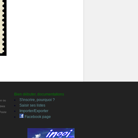
Bien débuter, documentations
S'inscrire, pourquoi ?
te ou
Saisir ses listes
bres
Importer/Exporter
 Poste
Facebook page