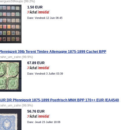
bergues59houps (99.2%)
1.50 EUR
Date: Vendredi 12 Juin 06:45
fennigzeit 39Ib Terent Timbre Allemagne 1875-1899 Cachet BPP
zahn_um_zahn (99.9%)
67.89 EUR
Date: Vendredi 3 Juillet 03:39
UR DR Pfennigzeit 1875-1899 Postfrisch MNH BPP 170++ EUR (EA4540
zahn_um_zahn (99.9%)
56.76 EUR
Date: Jeudi 23 Juillet 18:06