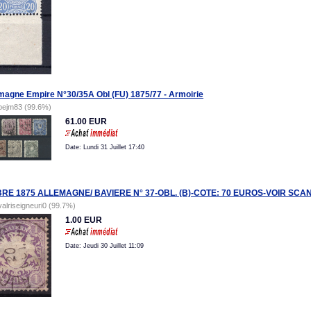
magne Empire N°30/35A Obl (FU) 1875/77 - Armoirie
pejm83 (99.6%)
61.00 EUR
Date: Lundi 31 Juillet 17:40
BRE 1875 ALLEMAGNE/ BAVIERE N° 37-OBL. (B)-COTE: 70 EUROS-VOIR SCAN
valriseigneuri0 (99.7%)
1.00 EUR
Date: Jeudi 30 Juillet 11:09