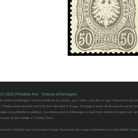
13-2026 Philatelie
free
- Timbres d'Allemagne.
es timbres d'Allemagne. Outil de recherche par années, type, séries, mot-clés ou sujet. Présentation par lis
e. Chaque timbre possède une fiche avec descriptif et images. Echange et forum de discussions sur les tim
magne et la philatélie en générale. Les timbres-postes d'Allemagne et aussi leurs timbres d'aviation avec la
ne puis les Bloc-feuillet et Timbres Taxes.
iement à NobbyP pour l'autorisation d'usage d'une partie des images présentées sur le site
NobbiP stamp
y