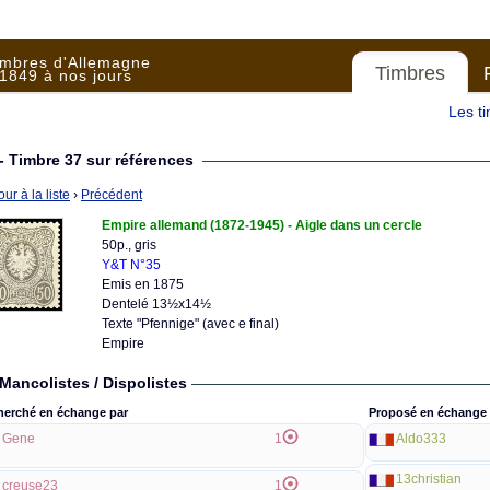
imbres d'Allemagne
Timbres
1849 à nos jours
Les t
- Timbre 37 sur références
ur à la liste
›
Précédent
Empire allemand (1872-1945) - Aigle dans un cercle
50p., gris
Y&T N°35
Emis en 1875
Dentelé 13½x14½
Texte "Pfennige" (avec e final)
Empire
Mancolistes / Dispolistes
herché en échange par
Proposé en échange 
Gene
1
Aldo333
13christian
creuse23
1