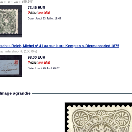
zahn_um_zahn (99.9%)
73.46 EUR
Date: Jeudi 23 Juillet 18:07
sches Reich, Michel n° 41 aa sur lettre Kempten n. Dietmannsried 1875
sammlershop_tk (100.0%)
98.00 EUR
Date: Lundi 20 Avril 20:07
Image agrandie