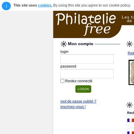
i
This site uses
cookies.
By using this site you agree to our cookie policy.
Les t
de 
Mon compte
login
Reto
password
Restez connecté
mot de passe oublié ?
inscrivez-vous !
Rec