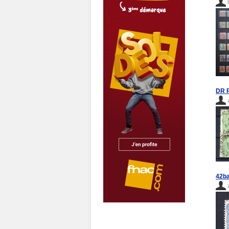
DR P
42ba