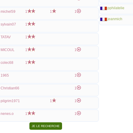
pphilatelie
michel59
1
1
1
jeanmich
sylvain07
1
TATAV
1
MICOUL
1
1
colec68
1
1965
1
Christian66
1
pilgrim1971
1
1
nenes.o
1
1