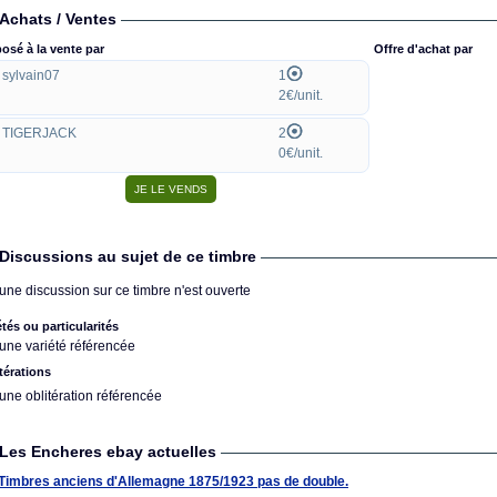
Achats / Ventes
osé à la vente par
Offre d'achat par
sylvain07
1
2€/unit.
TIGERJACK
2
0€/unit.
Discussions au sujet de ce timbre
une discussion sur ce timbre n'est ouverte
étés ou particularités
une variété référencée
térations
une oblitération référencée
Les Encheres ebay actuelles
Timbres anciens d'Allemagne 1875/1923 pas de double.