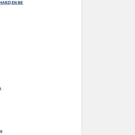
(HARZ) EN BE
A
re