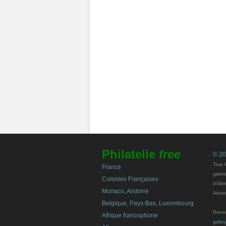
Philatelie
free
© 20
Tous l
France
galeri
Colonies Françaises
d'Alle
Monaco, Andorre
Aérien
Belgique, Pays-Bas, Luxembourg
Remerc
Afrique francophone
galler