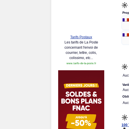
Prop
Tarifs Postaux
Les tarifs de La Poste
concernant l'envoi de
courrier, lettre, colis,
colissimo, etc...
www.tarifs-de-la-poste.fr
Auc
Vari
Auc
Obli
Auc
100 