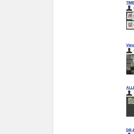
TIM
Vieu
ALL
DR-P