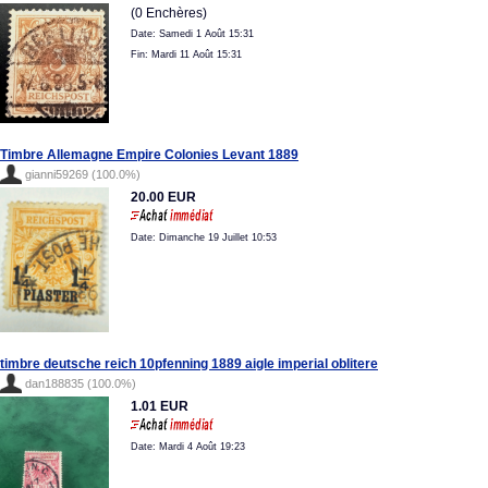
(0 Enchères)
Date: Samedi 1 Août 15:31
Fin: Mardi 11 Août 15:31
Timbre Allemagne Empire Colonies Levant 1889
gianni59269 (100.0%)
20.00 EUR
Date: Dimanche 19 Juillet 10:53
timbre deutsche reich 10pfenning 1889 aigle imperial oblitere
dan188835 (100.0%)
1.01 EUR
Date: Mardi 4 Août 19:23