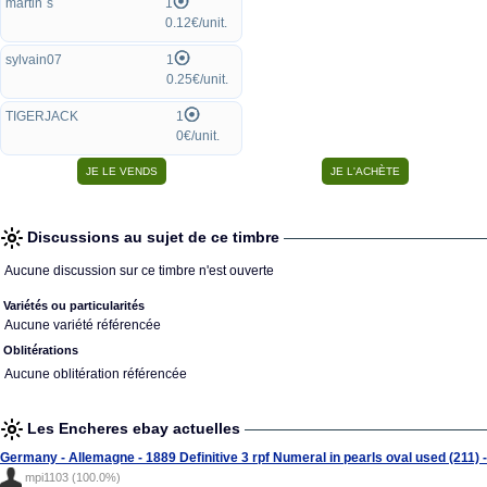
martin`s
1
0.12€/unit.
sylvain07
1
0.25€/unit.
TIGERJACK
1
0€/unit.
Discussions au sujet de ce timbre
Aucune discussion sur ce timbre n'est ouverte
Variétés ou particularités
Aucune variété référencée
Oblitérations
Aucune oblitération référencée
Les Encheres ebay actuelles
Germany - Allemagne - 1889 Definitive 3 rpf Numeral in pearls oval used (211) -
mpi1103 (100.0%)