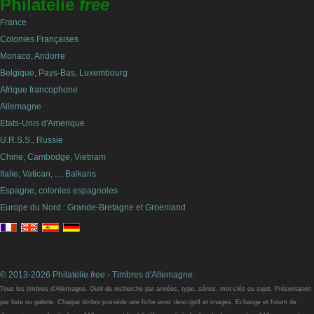
Philatelie
free
France
Colonies Françaises
Monaco, Andorre
Belgique, Pays-Bas, Luxembourg
Afrique francophone
Allemagne
Etats-Unis d'Amerique
U.R.S.S., Russie
Chine, Cambodge, Vietnam
Italie, Vatican, ..., Balkans
Espagne, colonies espagnoles
Europe du Nord : Grande-Bretagne et Groenland
© 2013-2026 Philatelie
free
- Timbres d'Allemagne.
Tous les timbres d'Allemagne. Outil de recherche par années, type, séries, mot-clés ou sujet. Présentation
par liste ou galerie. Chaque timbre possède une fiche avec descriptif et images. Echange et forum de