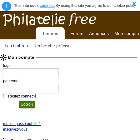
X
i
This site uses
cookies.
By using this site you agree to our cookie policy.
Timbres
Forum
Annonces
Mon compte
Les timbres
Recherche précise
Mon compte
login
password
Restez connecté
mot de passe oublié ?
inscrivez-vous !