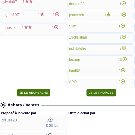
sylvain07
1
donald88
1
pilgrim1971
1
1
jeanmich
1
3
Slim
1
nenes.o
1
1
13christian
1
pphilatelie
3
tecnop
15
lami82
1
APO
2
Achats / Ventes
Proposé à la vente par
Offre d'achat par
creuse23
1
0.25€/unit.