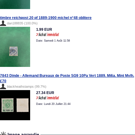
timbre reichpost 20 pf 1889-1900 michel n°48 oblitere
dan188835 (100.0%)
1.99 EUR
Date: Samedi 1 Août 11:58
7843 Dinde - Allemand Bureaux de Poste SG9 10Pa Vert 1889. Mi6a. Mint Mvlh.
£70
blackheathstamps (99.7%)
27.34 EUR
Date: Lundi 20 Juillet 21:44
Image agrandie