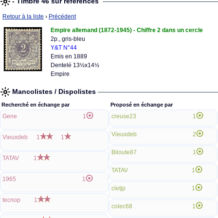
- Timbre 46 sur références
Retour à la liste
›
Précédent
Empire allemand (1872-1945) - Chiffre 2 dans un cercle
2p., gris-bleu
Y&T N°44
Emis en 1889
Dentelé 13½x14½
Empire
Mancolistes / Dispolistes
Recherché en échange par
Proposé en échange par
Gene
1
creuse23
1
Vieuxdeb
2
Vieuxdeb
1
1
Biloute87
1
TATAV
1
TATAV
1
1965
1
cletjp
1
tecnop
1
colec68
1