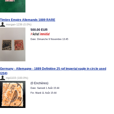
Timbre Empire Allemands 1889 RARE
morgan-1236 (0.0%)
500.00 EUR
Date: Dimanche 9 Novembre 13:45
Germany - Allemagne - 1889 Definitive 25 rpf Imperial eagle in circle used
(204)
mpi1103 (100.0%)
(0 Enchères)
Date: Samedi 1 Août 15:44
Fin: Mardi 11 Août 15:44