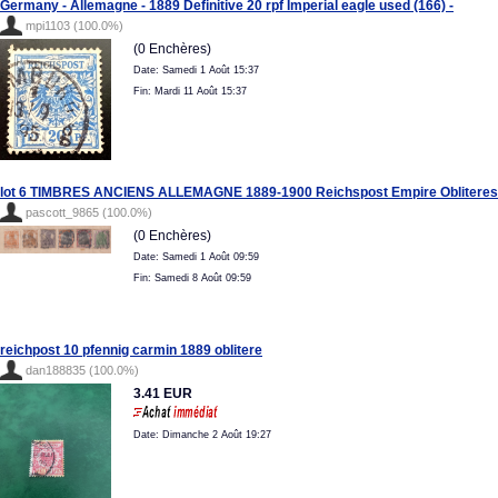
Germany - Allemagne - 1889 Definitive 20 rpf Imperial eagle used (166) -
mpi1103 (100.0%)
(0 Enchères)
Date: Samedi 1 Août 15:37
Fin: Mardi 11 Août 15:37
lot 6 TIMBRES ANCIENS ALLEMAGNE 1889-1900 Reichspost Empire Obliteres
pascott_9865 (100.0%)
(0 Enchères)
Date: Samedi 1 Août 09:59
Fin: Samedi 8 Août 09:59
reichpost 10 pfennig carmin 1889 oblitere
dan188835 (100.0%)
3.41 EUR
Date: Dimanche 2 Août 19:27