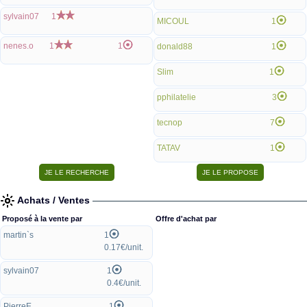
sylvain07
1
MICOUL
1
nenes.o
1
1
donald88
1
Slim
1
pphilatelie
3
tecnop
7
TATAV
1
Achats / Ventes
Proposé à la vente par
Offre d'achat par
martin`s
1
0.17€/unit.
sylvain07
1
0.4€/unit.
PierreE
1