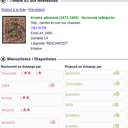
- Timbre 61 sur références
Retour à la liste
›
Précédent
Empire allemand (1872-1945) - Germania (allégorie)
50p., carmin et noir sur chamois
Y&T N°59
Emis en 1900
Dentelé 14
Légende "REICHPOST"
Empire
Mancolistes / Dispolistes
Recherché en échange par
Proposé en échange par
Vieuxdeb
1
1
jpp15551
6
13christian
1
1965
1
jeanmich
4
tecnop
1
APO
1
VK2020
1
EDMEEE
1
leinad43
1
dcantrin
1