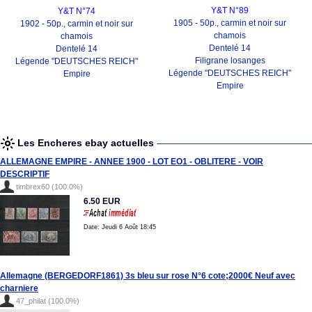
Y&T N°89
Y&T N°74
1905 - 50p., carmin et noir sur
1902 - 50p., carmin et noir sur
chamois
chamois
Dentelé 14
Dentelé 14
Filigrane losanges
Légende "DEUTSCHES REICH"
Légende "DEUTSCHES REICH"
Empire
Empire
Les Encheres ebay actuelles
ALLEMAGNE EMPIRE - ANNEE 1900 - LOT EO1 - OBLITERE - VOIR
DESCRIPTIF
timbrex60 (100.0%)
6.50 EUR
Date: Jeudi 6 Août 18:45
Allemagne (BERGEDORF1861) 3s bleu sur rose N°6 cote;2000€ Neuf avec
charniere
47_philat (100.0%)