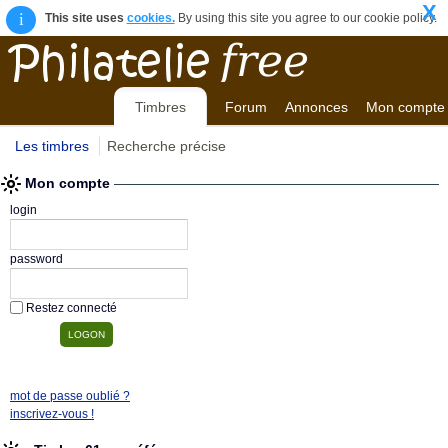
X
i
This site uses
cookies.
By using this site you agree to our cookie policy.
Timbres
Forum
Annonces
Mon compte
Les timbres
Recherche précise
Mon compte
login
password
Restez connecté
mot de passe oublié ?
inscrivez-vous !