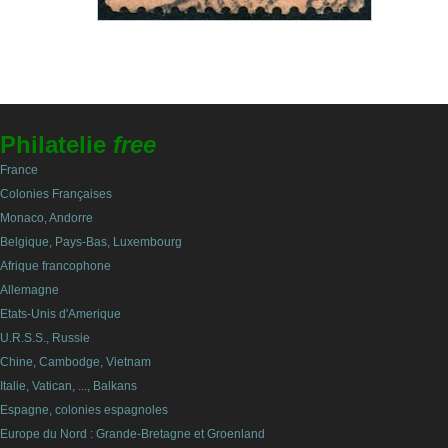
Philatelie
free
France
Colonies Françaises
Monaco, Andorre
Belgique, Pays-Bas, Luxembourg
Afrique francophone
Allemagne
Etats-Unis d'Amerique
U.R.S.S., Russie
Chine, Cambodge, Vietnam
Italie, Vatican, ..., Balkans
Espagne, colonies espagnoles
Europe du Nord : Grande-Bretagne et Groenland