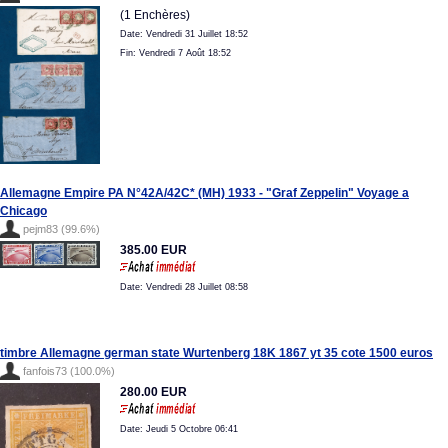
(1 Enchères)
Date: Vendredi 31 Juillet 18:52
Fin: Vendredi 7 Août 18:52
Allemagne Empire PA N°42A/42C* (MH) 1933 - "Graf Zeppelin" Voyage a
Chicago
pejm83 (99.6%)
385.00 EUR
Date: Vendredi 28 Juillet 08:58
timbre Allemagne german state Wurtenberg 18K 1867 yt 35 cote 1500 euros
fanfois73 (100.0%)
280.00 EUR
Date: Jeudi 5 Octobre 06:41