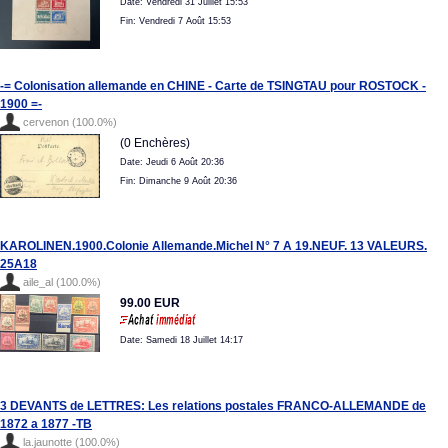
Date: Vendredi 31 Juillet 15:53
Fin: Vendredi 7 Août 15:53
-= Colonisation allemande en CHINE - Carte de TSINGTAU pour ROSTOCK -
1900 =-
cervenon (100.0%)
(0 Enchères)
Date: Jeudi 6 Août 20:36
Fin: Dimanche 9 Août 20:36
KAROLINEN.1900.Colonie Allemande.Michel N° 7 A 19.NEUF. 13 VALEURS.
25A18
aile_al (100.0%)
99.00 EUR
Date: Samedi 18 Juillet 14:17
3 DEVANTS de LETTRES: Les relations postales FRANCO-ALLEMANDE de
1872 a 1877 -TB
la.jaunotte (100.0%)