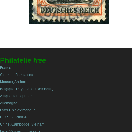
Philatelie
free
France
Colonies Françaises
Monaco, Andorre
Belgique, Pays-Bas, Luxembourg
Afrique francophone
Allemagne
Etats-Unis d'Amerique
U.R.S.S., Russie
Chine, Cambodge, Vietnam
Italie, Vatican, ..., Balkans