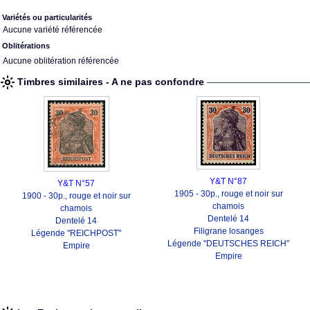
Variétés ou particularités
Aucune variété référencée
Oblitérations
Aucune oblitération référencée
Timbres similaires - A ne pas confondre
Y&T N°87
Y&T N°57
1905 - 30p., rouge et noir sur
1900 - 30p., rouge et noir sur
chamois
chamois
Dentelé 14
Dentelé 14
Filigrane losanges
Légende "REICHPOST"
Légende "DEUTSCHES REICH"
Empire
Empire