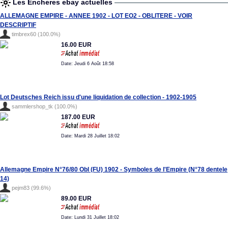
Les Encheres ebay actuelles
ALLEMAGNE EMPIRE - ANNEE 1902 - LOT EO2 - OBLITERE - VOIR
DESCRIPTIF
timbrex60 (100.0%)
16.00 EUR
Date: Jeudi 6 Août 18:58
Lot Deutsches Reich issu d'une liquidation de collection - 1902-1905
sammlershop_tk (100.0%)
187.00 EUR
Date: Mardi 28 Juillet 18:02
Allemagne Empire N°76/80 Obl (FU) 1902 - Symboles de l'Empire (N°78 dentele
14)
pejm83 (99.6%)
89.00 EUR
Date: Lundi 31 Juillet 18:02