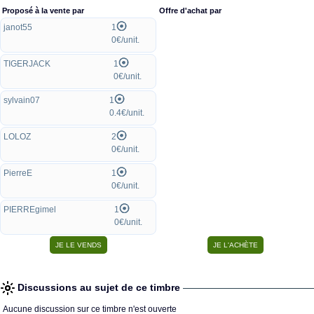
Proposé à la vente par
Offre d'achat par
janot55
1
0€/unit.
TIGERJACK
1
0€/unit.
sylvain07
1
0.4€/unit.
LOLOZ
2
0€/unit.
PierreE
1
0€/unit.
PIERREgimel
1
0€/unit.
Discussions au sujet de ce timbre
Aucune discussion sur ce timbre n'est ouverte