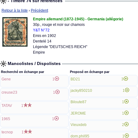
- Timbre 74 sur références
Retour à la liste
›
Précédent
Empire allemand (1872-1945) - Germania (allégorie)
30p., rouge et noir sur chamois
Y&T N°72
Emis en 1902
Dentelé 14
Légende "DEUTSCHES REICH"
Empire
Mancolistes / Dispolistes
Recherché en échange par
Proposé en échange par
Gene
1
BD21
3
jacky850210
1
creuse23
1
Biloute87
1
TATAV
1
JEROME
1
1965
1
Vieuxdeb
2
tecnop
1
dom.phil95
1