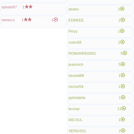
sylvain07
1
dedeo
2
nenes.o
1
1
EDMEEE
2
Pinzy
1
colec68
2
ROMANREIGNS
5
jeanmich
5
deodat88
1
michel59
1
pphilatelie
1
tecnop
13
MICOUL
1
XERIUS01
2