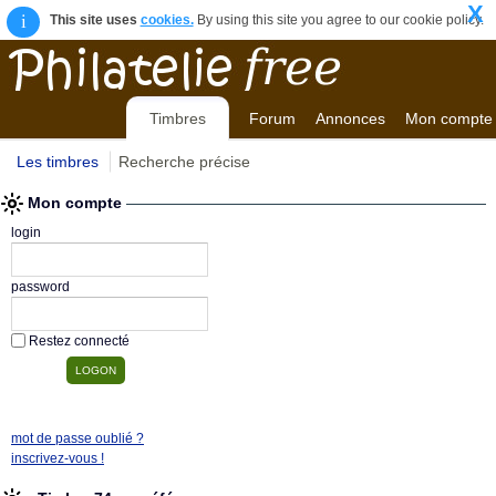
X
i
This site uses
cookies.
By using this site you agree to our cookie policy.
Timbres
Forum
Annonces
Mon compte
Les timbres
Recherche précise
Mon compte
login
password
Restez connecté
mot de passe oublié ?
inscrivez-vous !