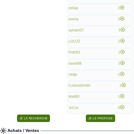
zellap
2
emma
3
sylvain07
5
LOLOZ
2
Pat083
1
david88
2
cletjp
2
Collois06480
1
Malt80
1
JoCec
3
Achats / Ventes