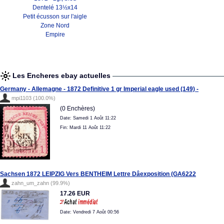
Dentelé 13½x14
Petit écusson sur l'aigle
Zone Nord
Empire
Les Encheres ebay actuelles
Germany - Allemagne - 1872 Definitive 1 gr Imperial eagle used (149) -
mpi1103 (100.0%)
(0 Enchères)
Date: Samedi 1 Août 11:22
Fin: Mardi 11 Août 11:22
Sachsen 1872 LEIPZIG Vers BENTHEIM Lettre Dâexposition (GA6222
zahn_um_zahn (99.9%)
17.26 EUR
Date: Vendredi 7 Août 00:56