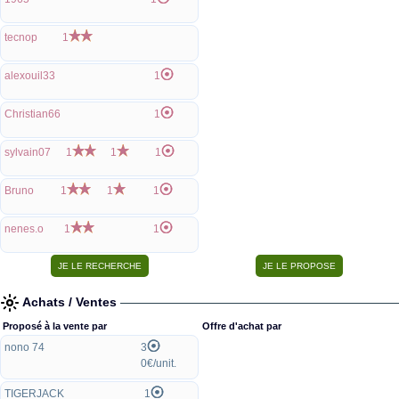
tecnop
1
alexouil33
1
Christian66
1
sylvain07
1
1
1
Bruno
1
1
1
nenes.o
1
1
Achats / Ventes
Proposé à la vente par
Offre d'achat par
nono 74
3
0€/unit.
TIGERJACK
1