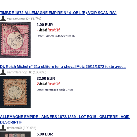
TIMBRE 1872 ALLEMAGNE EMPIRE N° 4 -OBL (B)-VOIR SCAN R/V-
valriseigneuri0 (99.7%)
1.00 EUR
Date: Samedi 3 Janvier 09:16
Dt. Reich Michel n° 21a oblitere fer a cheval Metz 25/11/1872 teste avec...
sammlershop_tk (100.0%)
32.00 EUR
Date: Mercredi 5 Août 07:30
ALLEMAGNE EMPIRE - ANNEES 1872/1889 - LOT EO15 - OBLITERE - VOIR
DESCRIPTIF
timbrex60 (100.0%)
5.00 EUR