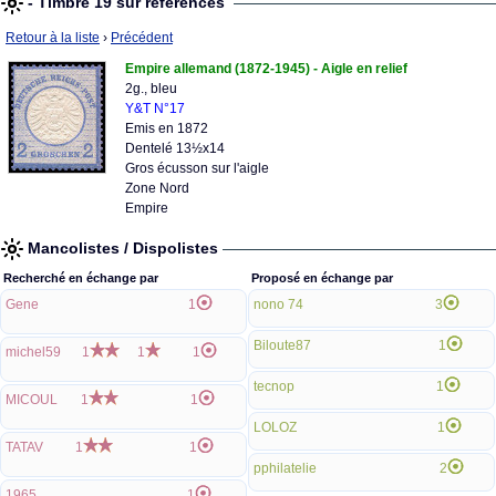
- Timbre 19 sur références
Retour à la liste
›
Précédent
Empire allemand (1872-1945) - Aigle en relief
2g., bleu
Y&T N°17
Emis en 1872
Dentelé 13½x14
Gros écusson sur l'aigle
Zone Nord
Empire
Mancolistes / Dispolistes
Recherché en échange par
Proposé en échange par
Gene
1
nono 74
3
Biloute87
1
michel59
1
1
1
tecnop
1
MICOUL
1
1
LOLOZ
1
TATAV
1
1
pphilatelie
2
1965
1