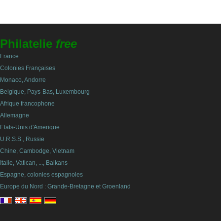
Philatelie
free
France
Colonies Françaises
Monaco, Andorre
Belgique, Pays-Bas, Luxembourg
Afrique francophone
Allemagne
Etats-Unis d'Amerique
U.R.S.S., Russie
Chine, Cambodge, Vietnam
Italie, Vatican, ..., Balkans
Espagne, colonies espagnoles
Europe du Nord : Grande-Bretagne et Groenland