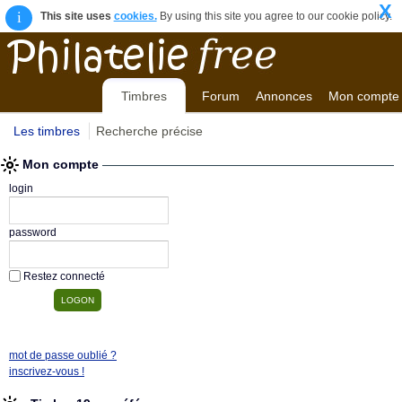
X
i
This site uses
cookies.
By using this site you agree to our cookie policy.
Timbres
Forum
Annonces
Mon compte
Les timbres
Recherche précise
Mon compte
login
password
Restez connecté
mot de passe oublié ?
inscrivez-vous !