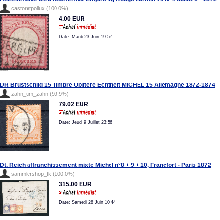
castoretpollux (100.0%)
4.00 EUR
Date: Mardi 23 Juin 19:52
DR Brustschild 15 Timbre Oblitere Echtheit MICHEL 15 Allemagne 1872-1874
zahn_um_zahn (99.9%)
79.02 EUR
Date: Jeudi 9 Juillet 23:56
Dt. Reich affranchissement mixte Michel n°8 + 9 + 10, Francfort - Paris 1872
sammlershop_tk (100.0%)
315.00 EUR
Date: Samedi 28 Juin 10:44