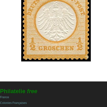
Philatelie
free
France
Colonies Françaises