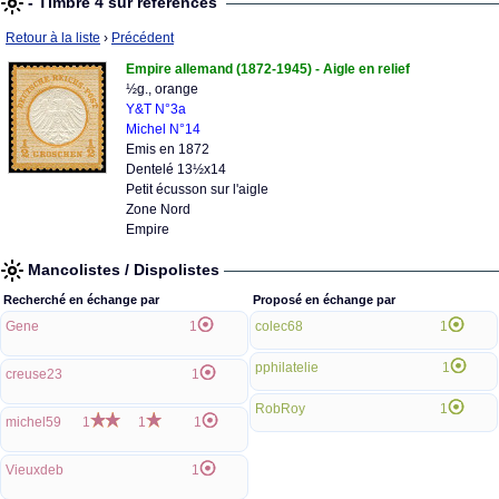
- Timbre 4 sur références
Retour à la liste
›
Précédent
Empire allemand (1872-1945) - Aigle en relief
½g., orange
Y&T N°3a
Michel N°14
Emis en 1872
Dentelé 13½x14
Petit écusson sur l'aigle
Zone Nord
Empire
Mancolistes / Dispolistes
Recherché en échange par
Proposé en échange par
Gene
1
colec68
1
pphilatelie
1
creuse23
1
RobRoy
1
michel59
1
1
1
Vieuxdeb
1