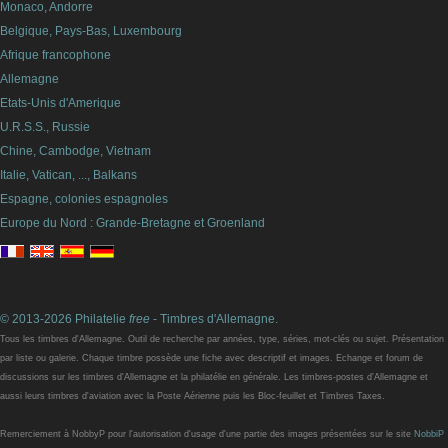
Monaco, Andorre
Belgique, Pays-Bas, Luxembourg
Afrique francophone
Allemagne
Etats-Unis d'Amerique
U.R.S.S., Russie
Chine, Cambodge, Vietnam
Italie, Vatican, ..., Balkans
Espagne, colonies espagnoles
Europe du Nord : Grande-Bretagne et Groenland
© 2013-2026 Philatelie
free
- Timbres d'Allemagne.
Tous les timbres d'Allemagne. Outil de recherche par années, type, séries, mot-clés ou sujet. Présentation
par liste ou galerie. Chaque timbre possède une fiche avec descriptif et images. Echange et forum de
discussions sur les timbres d'Allemagne et la philatélie en générale. Les timbres-postes d'Allemagne et
aussi leurs timbres d'aviation avec la Poste Aérienne puis les Bloc-feuillet et Timbres Taxes.
Remerciement à NobbyP pour l'autorisation d'usage d'une partie des images présentées sur le site
NobbiP