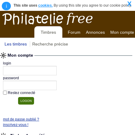
X
i
This site uses
cookies.
By using this site you agree to our cookie policy.
Timbres
Forum
Annonces
Mon compte
Les timbres
Recherche précise
Mon compte
login
password
Restez connecté
mot de passe oublié ?
inscrivez-vous !