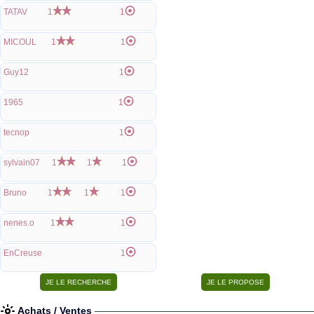
TATAV
1
1
MICOUL
1
1
Guy12
1
1965
1
tecnop
1
sylvain07
1
1
1
Bruno
1
1
1
nenes.o
1
1
EnCreuse
1
Achats / Ventes