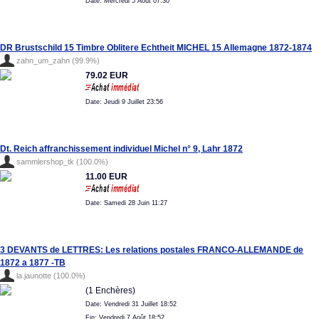
Date: Mercredi 5 Août 07:30
DR Brustschild 15 Timbre Oblitere Echtheit MICHEL 15 Allemagne 1872-1874
zahn_um_zahn (99.9%)
79.02 EUR
Date: Jeudi 9 Juillet 23:56
Dt. Reich affranchissement individuel Michel n° 9, Lahr 1872
sammlershop_tk (100.0%)
11.00 EUR
Date: Samedi 28 Juin 11:27
3 DEVANTS de LETTRES: Les relations postales FRANCO-ALLEMANDE de
1872 a 1877 -TB
la.jaunotte (100.0%)
(1 Enchères)
Date: Vendredi 31 Juillet 18:52
Fin: Vendredi 7 Août 18:52