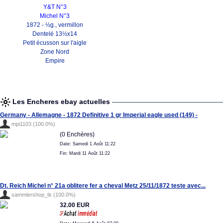
Y&T N°3
Michel N°3
1872 - ½g., vermillon
Dentelé 13½x14
Petit écusson sur l'aigle
Zone Nord
Empire
Les Encheres ebay actuelles
Germany - Allemagne - 1872 Definitive 1 gr Imperial eagle used (149) -
mpi1103 (100.0%)
(0 Enchères)
Date: Samedi 1 Août 11:22
Fin: Mardi 11 Août 11:22
Dt. Reich Michel n° 21a oblitere fer a cheval Metz 25/11/1872 teste avec...
sammlershop_tk (100.0%)
32.00 EUR