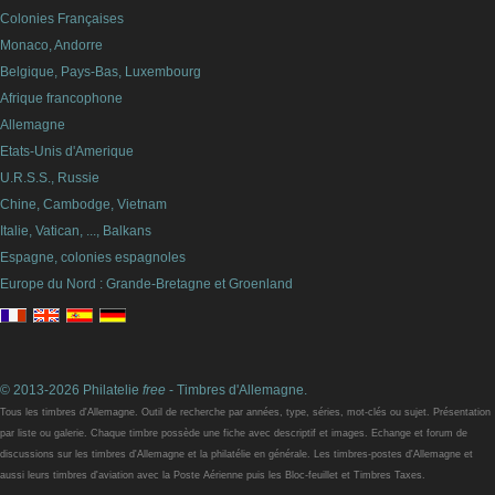
Colonies Françaises
Monaco, Andorre
Belgique, Pays-Bas, Luxembourg
Afrique francophone
Allemagne
Etats-Unis d'Amerique
U.R.S.S., Russie
Chine, Cambodge, Vietnam
Italie, Vatican, ..., Balkans
Espagne, colonies espagnoles
Europe du Nord : Grande-Bretagne et Groenland
© 2013-2026 Philatelie
free
- Timbres d'Allemagne.
Tous les timbres d'Allemagne. Outil de recherche par années, type, séries, mot-clés ou sujet. Présentation
par liste ou galerie. Chaque timbre possède une fiche avec descriptif et images. Echange et forum de
discussions sur les timbres d'Allemagne et la philatélie en générale. Les timbres-postes d'Allemagne et
aussi leurs timbres d'aviation avec la Poste Aérienne puis les Bloc-feuillet et Timbres Taxes.