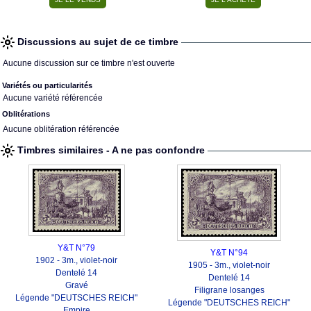
Discussions au sujet de ce timbre
Aucune discussion sur ce timbre n'est ouverte
Variétés ou particularités
Aucune variété référencée
Oblitérations
Aucune oblitération référencée
Timbres similaires - A ne pas confondre
Y&T N°79
Y&T N°94
1902 - 3m., violet-noir
1905 - 3m., violet-noir
Dentelé 14
Dentelé 14
Gravé
Filigrane losanges
Légende "DEUTSCHES REICH"
Légende "DEUTSCHES REICH"
Empire