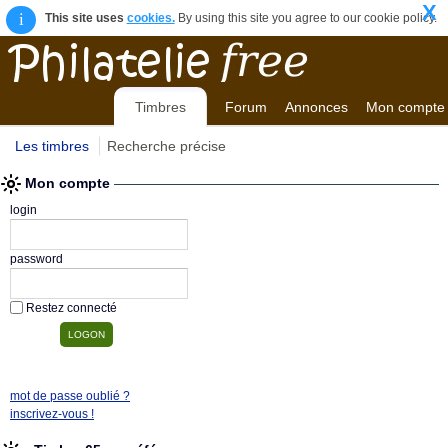
X
i
This site uses
cookies.
By using this site you agree to our cookie policy.
Timbres
Forum
Annonces
Mon compte
Les timbres
Recherche précise
Mon compte
login
password
Restez connecté
mot de passe oublié ?
inscrivez-vous !