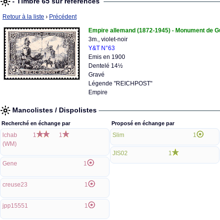
- Timbre 65 sur références
Retour à la liste
›
Précédent
Empire allemand (1872-1945) - Monument de Gui
3m., violet-noir
Y&T N°63
Emis en 1900
Dentelé 14½
Gravé
Légende "REICHPOST"
Empire
Mancolistes / Dispolistes
Recherché en échange par
Proposé en échange par
lchab
1
1
Slim
1
(WM)
JIS02
1
Gene
1
creuse23
1
jpp15551
1