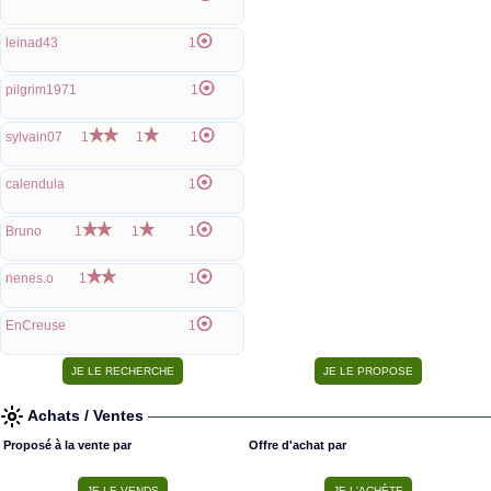
leinad43
1
pilgrim1971
1
sylvain07
1
1
1
calendula
1
Bruno
1
1
1
nenes.o
1
1
EnCreuse
1
Achats / Ventes
Proposé à la vente par
Offre d'achat par