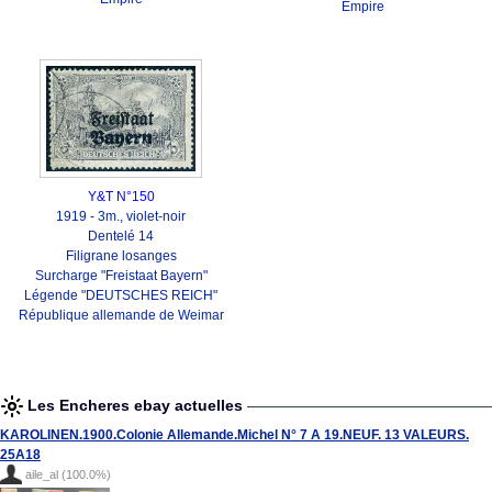
Empire
Y&T N°150
1919 - 3m., violet-noir
Dentelé 14
Filigrane losanges
Surcharge "Freistaat Bayern"
Légende "DEUTSCHES REICH"
République allemande de Weimar
Les Encheres ebay actuelles
KAROLINEN.1900.Colonie Allemande.Michel N° 7 A 19.NEUF. 13 VALEURS.
25A18
aile_al (100.0%)