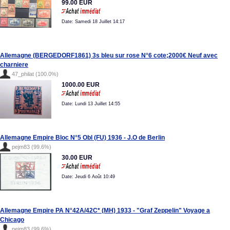
99.00 EUR
Date: Samedi 18 Juillet 14:17
Allemagne (BERGEDORF1861) 3s bleu sur rose N°6 cote;2000€ Neuf avec
charniere
47_philat (100.0%)
1000.00 EUR
Date: Lundi 13 Juillet 14:55
Allemagne Empire Bloc N°5 Obl (FU) 1936 - J.O de Berlin
pejm83 (99.6%)
30.00 EUR
Date: Jeudi 6 Août 10:49
Allemagne Empire PA N°42A/42C* (MH) 1933 - "Graf Zeppelin" Voyage a
Chicago
pejm83 (99.6%)