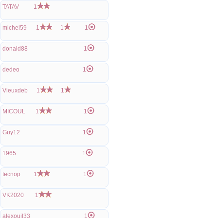
TATAV
1
michel59
1
1
1
donald88
1
dedeo
1
Vieuxdeb
1
1
MICOUL
1
1
Guy12
1
1965
1
tecnop
1
1
VK2020
1
alexouil33
1