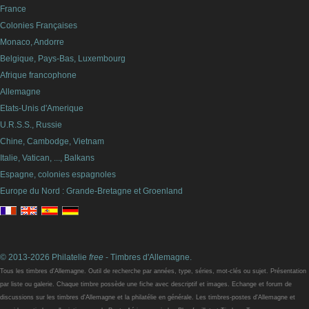
France
Colonies Françaises
Monaco, Andorre
Belgique, Pays-Bas, Luxembourg
Afrique francophone
Allemagne
Etats-Unis d'Amerique
U.R.S.S., Russie
Chine, Cambodge, Vietnam
Italie, Vatican, ..., Balkans
Espagne, colonies espagnoles
Europe du Nord : Grande-Bretagne et Groenland
© 2013-2026 Philatelie
free
- Timbres d'Allemagne.
Tous les timbres d'Allemagne. Outil de recherche par années, type, séries, mot-clés ou sujet. Présentation
par liste ou galerie. Chaque timbre possède une fiche avec descriptif et images. Echange et forum de
discussions sur les timbres d'Allemagne et la philatélie en générale. Les timbres-postes d'Allemagne et