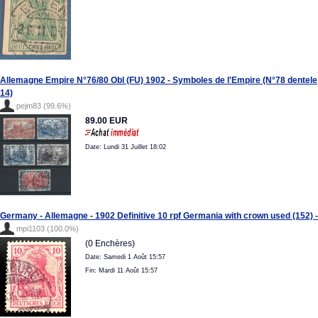
Allemagne Empire N°76/80 Obl (FU) 1902 - Symboles de l'Empire (N°78 dentele
14)
pejm83 (99.6%)
89.00 EUR
Date: Lundi 31 Juillet 18:02
Germany - Allemagne - 1902 Definitive 10 rpf Germania with crown used (152) -
mpi1103 (100.0%)
(0 Enchères)
Date: Samedi 1 Août 15:57
Fin: Mardi 11 Août 15:57