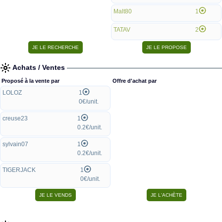
Malt80
1
TATAV
2
Achats / Ventes
Proposé à la vente par
Offre d'achat par
LOLOZ
1
0€/unit.
creuse23
1
0.2€/unit.
sylvain07
1
0.2€/unit.
TIGERJACK
1
0€/unit.