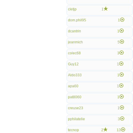
cletjp
1
dom.phil95
1
dcantrin
1
jeanmich
5
colec68
3
Guy12
1
Aldo333
1
apa60
1
pat8060
1
creuse23
1
pphilatelie
3
tecnop
2
13