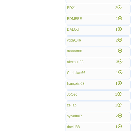
BD21
2
EDMEEE
1
DALOU
1
vgd9146
2
deodat88
1
alexouil33
3
Christian66
1
françois 63
1
JoCec
1
zellap
1
sylvain07
2
david88
1