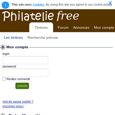
X
i
This site uses
cookies.
By using this site you agree to our cookie policy.
Timbres
Forum
Annonces
Mon compte
Les timbres
Recherche précise
Mon compte
login
password
Restez connecté
mot de passe oublié ?
inscrivez-vous !