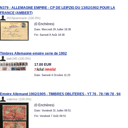
N379 - ALLEMAGNE EMPIRE - CP DE LEIPZIG DU 13/02/1902 POUR LA
FRANCE (AMBERT)
2015jeanmarie (100.0%)
(0 Enchères)
Date: Mercredi 29 Juillet 18:38
Fin: Samedi 8 Août 18:38
Timbres Allemagne empire serie de 1902
dafr240 (100.0%)
17.00 EUR
Date: Samedi 4 Octobre 11:23
Empire Allemand 1902/1905 - TIMBRES OBLITERES - YT 76 , 78 / Mi 78 , 94
valemur (100.0%)
(0 Enchères)
Date: Vendredi 31 Juillet 09:51
Fin: Vendredi 7 Août 09:51