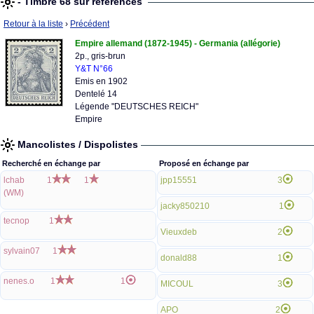
- Timbre 68 sur références
Retour à la liste
›
Précédent
Empire allemand (1872-1945) - Germania (allégorie)
2p., gris-brun
Y&T N°66
Emis en 1902
Dentelé 14
Légende "DEUTSCHES REICH"
Empire
Mancolistes / Dispolistes
Recherché en échange par
Proposé en échange par
lchab
1
1
jpp15551
3
(WM)
jacky850210
1
tecnop
1
Vieuxdeb
2
sylvain07
1
donald88
1
nenes.o
1
1
MICOUL
3
APO
2