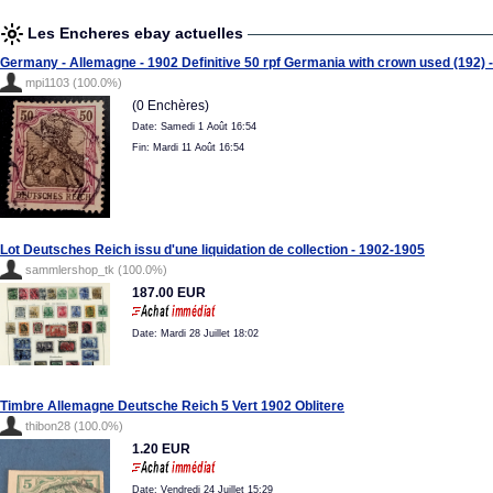
Les Encheres ebay actuelles
Germany - Allemagne - 1902 Definitive 50 rpf Germania with crown used (192) -
mpi1103 (100.0%)
(0 Enchères)
Date: Samedi 1 Août 16:54
Fin: Mardi 11 Août 16:54
Lot Deutsches Reich issu d'une liquidation de collection - 1902-1905
sammlershop_tk (100.0%)
187.00 EUR
Date: Mardi 28 Juillet 18:02
Timbre Allemagne Deutsche Reich 5 Vert 1902 Oblitere
thibon28 (100.0%)
1.20 EUR
Date: Vendredi 24 Juillet 15:29