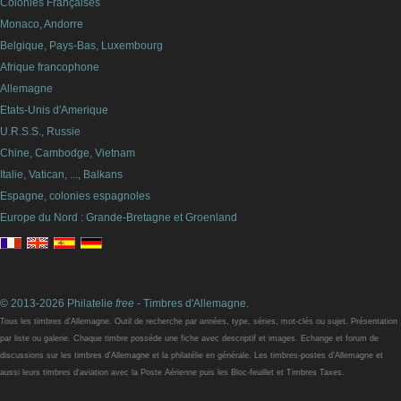
Colonies Françaises
Monaco, Andorre
Belgique, Pays-Bas, Luxembourg
Afrique francophone
Allemagne
Etats-Unis d'Amerique
U.R.S.S., Russie
Chine, Cambodge, Vietnam
Italie, Vatican, ..., Balkans
Espagne, colonies espagnoles
Europe du Nord : Grande-Bretagne et Groenland
© 2013-2026 Philatelie
free
- Timbres d'Allemagne.
Tous les timbres d'Allemagne. Outil de recherche par années, type, séries, mot-clés ou sujet. Présentation
par liste ou galerie. Chaque timbre possède une fiche avec descriptif et images. Echange et forum de
discussions sur les timbres d'Allemagne et la philatélie en générale. Les timbres-postes d'Allemagne et
aussi leurs timbres d'aviation avec la Poste Aérienne puis les Bloc-feuillet et Timbres Taxes.