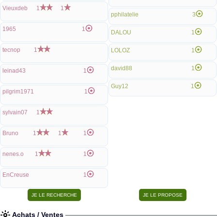
Vieuxdeb
1
1
pphilatelie
3
1965
1
DALOU
1
tecnop
1
LOLOZ
1
david88
1
leinad43
1
Guy12
1
pilgrim1971
1
sylvain07
1
Bruno
1
1
1
nenes.o
1
1
EnCreuse
1
Achats / Ventes