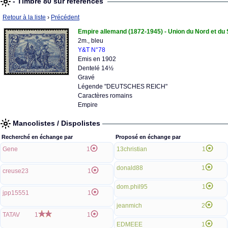
- Timbre 80 sur références
Retour à la liste
›
Précédent
Empire allemand (1872-1945) - Union du Nord et du
2m., bleu
Y&T N°78
Emis en 1902
Dentelé 14½
Gravé
Légende "DEUTSCHES REICH"
Caractères romains
Empire
Mancolistes / Dispolistes
Recherché en échange par
Proposé en échange par
Gene
1
13christian
1
donald88
1
creuse23
1
dom.phil95
1
jpp15551
1
jeanmich
2
TATAV
1
1
EDMEEE
1