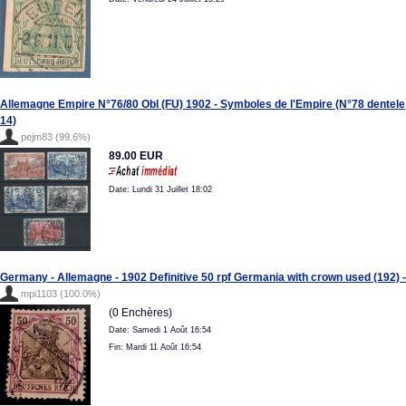
Allemagne Empire N°76/80 Obl (FU) 1902 - Symboles de l'Empire (N°78 dentele
14)
pejm83 (99.6%)
89.00 EUR
Date: Lundi 31 Juillet 18:02
Germany - Allemagne - 1902 Definitive 50 rpf Germania with crown used (192) -
mpi1103 (100.0%)
(0 Enchères)
Date: Samedi 1 Août 16:54
Fin: Mardi 11 Août 16:54