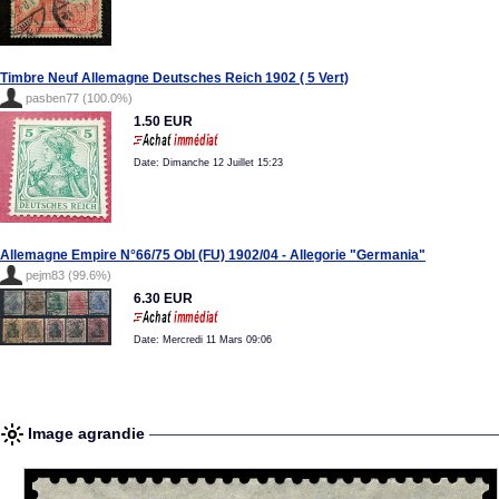
Timbre Neuf Allemagne Deutsches Reich 1902 ( 5 Vert)
pasben77 (100.0%)
1.50 EUR
Date: Dimanche 12 Juillet 15:23
Allemagne Empire N°66/75 Obl (FU) 1902/04 - Allegorie "Germania"
pejm83 (99.6%)
6.30 EUR
Date: Mercredi 11 Mars 09:06
Image agrandie