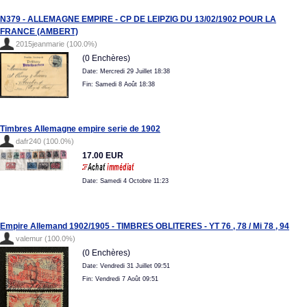
N379 - ALLEMAGNE EMPIRE - CP DE LEIPZIG DU 13/02/1902 POUR LA
FRANCE (AMBERT)
2015jeanmarie (100.0%)
(0 Enchères)
Date: Mercredi 29 Juillet 18:38
Fin: Samedi 8 Août 18:38
Timbres Allemagne empire serie de 1902
dafr240 (100.0%)
17.00 EUR
Date: Samedi 4 Octobre 11:23
Empire Allemand 1902/1905 - TIMBRES OBLITERES - YT 76 , 78 / Mi 78 , 94
valemur (100.0%)
(0 Enchères)
Date: Vendredi 31 Juillet 09:51
Fin: Vendredi 7 Août 09:51