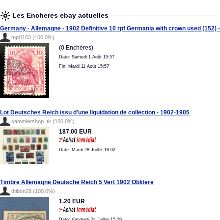
Les Encheres ebay actuelles
Germany - Allemagne - 1902 Definitive 10 rpf Germania with crown used (152) -
mpi1103 (100.0%)
(0 Enchères)
Date: Samedi 1 Août 15:57
Fin: Mardi 11 Août 15:57
Lot Deutsches Reich issu d'une liquidation de collection - 1902-1905
sammlershop_tk (100.0%)
187.00 EUR
Date: Mardi 28 Juillet 18:02
Timbre Allemagne Deutsche Reich 5 Vert 1902 Oblitere
thibon28 (100.0%)
1.20 EUR
Date: Vendredi 24 Juillet 15:29