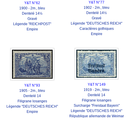
Y&T N°77
Y&T N°62
1902 - 2m., bleu
1900 - 2m., bleu
Dentelé 14½
Dentelé 14½
Gravé
Gravé
Légende "DEUTSCHES REICH"
Légende "REICHPOST"
Caractères gothiques
Empire
Empire
Y&T N°149
Y&T N°93
1919 - 2m., bleu
1905 - 2m., bleu
Dentelé 14
Dentelé 14
Filigrane losanges
Filigrane losanges
Surcharge "Freistaat Bayern"
Légende "DEUTSCHES REICH"
Légende "DEUTSCHES REICH"
Empire
République allemande de Weimar