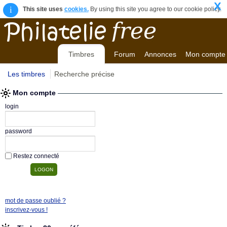
X
i
This site uses
cookies.
By using this site you agree to our cookie policy.
Timbres
Forum
Annonces
Mon compte
Les timbres
Recherche précise
Mon compte
login
password
Restez connecté
mot de passe oublié ?
inscrivez-vous !