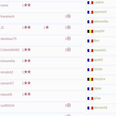
Ledom
ceres
1
jeanmich
frankreich
1
leiloomilla
JC
1
1
1
juraphil
davidaur75
1
Ben
Collois06480
1
1
jmarie02
apa60
leiloomilla
1
TATAV
renato42
1
macjera
sylvain07
1
OtziH
repas08
1
gilap
carfil0434
1
liermor29