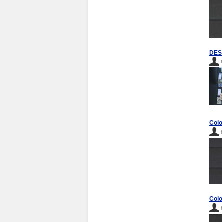
DES
Colo
Colo