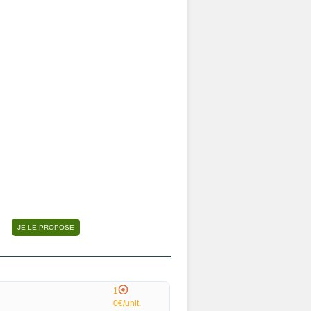
1
0€/unit.