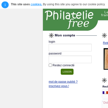
i
This site uses
cookies.
By using this site you agree to our cookie policy.
L
fran
Mon compte
login
Reto
password
Restez connecté
mot de passe oublié ?
inscrivez-vous !
Rec
Did