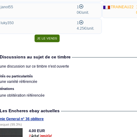
janot55
1
TRAINEAU22
0€/unit.
luky350
1
4.25€/unit.
Discussions au sujet de ce timbre
une discussion sur ce timbre n'est ouverte
étés ou particularités
une variété référencée
térations
une oblitération référencée
Les Encheres ebay actuelles
nie General n° 36 oblitere
bequet (99.3%)
4.00 EUR