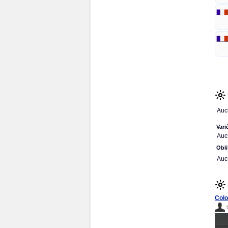
Auc
Vari
Auc
Obli
Auc
Colo