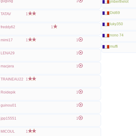
gugusg
1
jmberthelot
Did69
TATAV
1
luky350
freddy62
1
nono 74
mimi17
1
1
muffi
LENA29
1
macjera
1
TRAINEAU22
1
Roidepik
1
guinou01
1
jpp15551
1
MICOUL
1