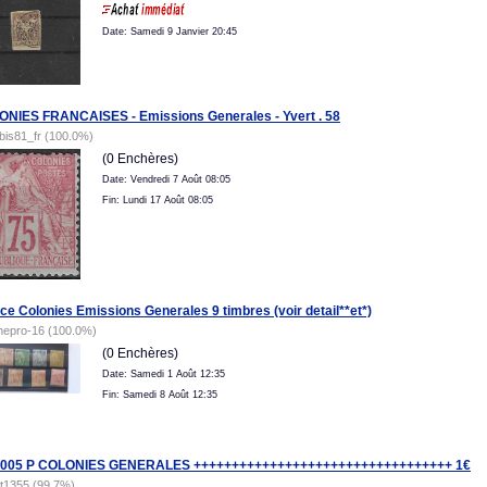
Date: Samedi 9 Janvier 20:45
NIES FRANCAISES - Emissions Generales - Yvert . 58
ibis81_fr (100.0%)
(0 Enchères)
Date: Vendredi 7 Août 08:05
Fin: Lundi 17 Août 08:05
ce Colonies Emissions Generales 9 timbres (voir detail**et*)
hepro-16 (100.0%)
(0 Enchères)
Date: Samedi 1 Août 12:35
Fin: Samedi 8 Août 12:35
 005 P COLONIES GENERALES ++++++++++++++++++++++++++++++++++ 1€
tt1355 (99.7%)