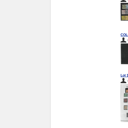
COLO
Lot 