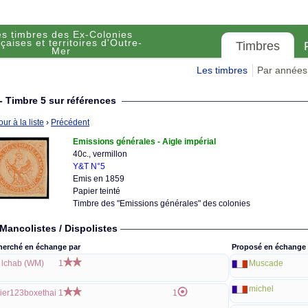
es timbres des Ex-Colonies
çaises et territoires d'Outre-
Timbres
Mer
Les timbres
Par années
- Timbre 5 sur références
ur à la liste
›
Précédent
Emissions générales - Aigle impérial
40c., vermillon
Y&T N°5
Emis en 1859
Papier teinté
Timbre des "Emissions générales" des colonies
Mancolistes / Dispolistes
herché en échange par
Proposé en échange 
lchab (WM)
1
Muscade
michel
ier123boxethai
1
1