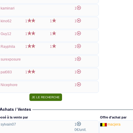
kaminari
1
kino62
1
1
1
Guy12
1
1
1
Rayphila
1
1
1
surexposure
1
pat083
1
1
Nicephore
1
Achats / Ventes
osé à la vente par
Offre d'achat par
sylvain07
1
macjera
0€/unit.