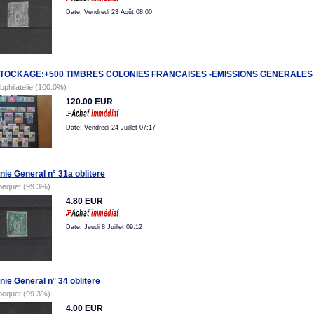
Date: Vendredi 23 Août 08:00
TOCKAGE:+500 TIMBRES COLONIES FRANCAISES -EMISSIONS GENERALE
tbphilatelie (100.0%)
120.00 EUR
Date: Vendredi 24 Juillet 07:17
nie General n° 31a oblitere
bequet (99.3%)
4.80 EUR
Date: Jeudi 8 Juillet 09:12
nie General n° 34 oblitere
bequet (99.3%)
4.00 EUR