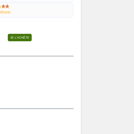
1
0€/unit.