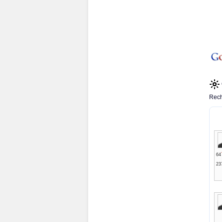
Rech
64
23