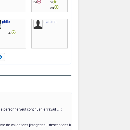
134
56
791
philo
martin`s
42
e personne veut continuer le travail ...] :
te de validations [imagettes + descriptions à