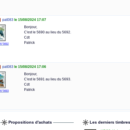
pat083
le 15/08/2024 17:07
Bonjour,
C'est le 5690 au lieu du 5692.
Cdt
Patrick
N°5692
pat083
le 15/08/2024 17:06
Bonjour,
C'est le 5691 au lieu du 5693.
Cdt
Patrick
N°5693
Propositions d'achats
Les derniers timbre