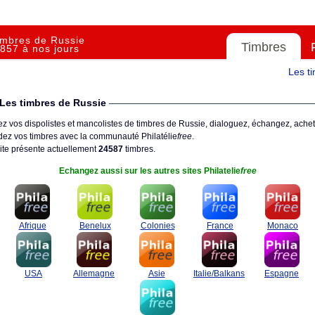
imbres de Russie
Timbres
857 à nos jours
Les t
Les timbres de Russie
z vos dispolistes et mancolistes de timbres de Russie, dialoguez, échangez, achet
ez vos timbres avec la communauté Philatélie
free
.
ite présente actuellement
24587
timbres.
Echangez aussi sur les autres sites Philatelie
free
Afrique
Benelux
Colonies
France
Monaco
USA
Allemagne
Asie
Italie/Balkans
Espagne