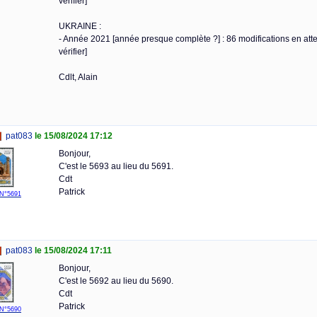
vérifier]
UKRAINE :
- Année 2021 [année presque complète ?] : 86 modifications en atten
vérifier]
Cdlt, Alain
pat083
le 15/08/2024 17:12
Bonjour,
C'est le 5693 au lieu du 5691.
Cdt
Patrick
N°5691
pat083
le 15/08/2024 17:11
Bonjour,
C'est le 5692 au lieu du 5690.
Cdt
Patrick
N°5690