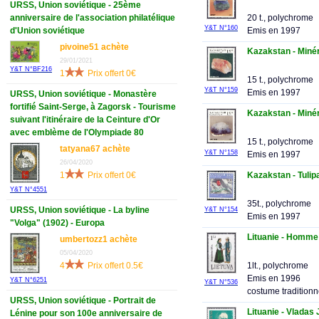
URSS, Union soviétique - 25ème
anniversaire de l'association philatélique
20 t., polychrome
Y&T N°160
d'Union soviétique
Emis en 1997
pivoine51 achète
Kazakstan - Miné
29/01/2021
Y&T N°BF216
1
Prix offert 0€
15 t., polychrome
Y&T N°159
Emis en 1997
URSS, Union soviétique - Monastère
fortifié Saint-Serge, à Zagorsk - Tourisme
Kazakstan - Miné
suivant l'itinéraire de la Ceinture d'Or
avec emblème de l'Olympiade 80
15 t., polychrome
tatyana67 achète
Y&T N°158
Emis en 1997
26/04/2020
1
Prix offert 0€
Kazakstan - Tulip
Y&T N°4551
35t., polychrome
URSS, Union soviétique - La byline
Y&T N°154
Emis en 1997
"Volga" (1902) - Europa
Lituanie - Homme
umbertozz1 achète
05/04/2020
4
Prix offert 0.5€
1lt., polychrome
Emis en 1996
Y&T N°6251
Y&T N°536
costume traditionn
URSS, Union soviétique - Portrait de
Lituanie - Vladas 
Lénine pour son 100e anniversaire de