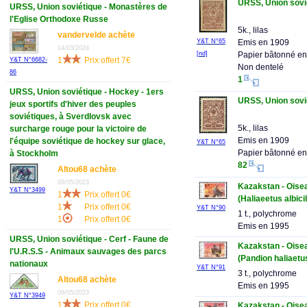
URSS, Union sovié
URSS, Union soviétique - Monastères de
l'Eglise Orthodoxe Russe
5k., lilas
vandervelde achète
Emis en 1909
Y&T N°65
14/03/2024
Papier bâtonné en
[nd]
1
Prix offert 7€
Y&T N°6682-
Non dentelé
86
1
URSS, Union soviétique - Hockey - 1ers
URSS, Union sovié
jeux sportifs d'hiver des peuples
soviétiques, à Sverdlovsk avec
5k., lilas
surcharge rouge pour la victoire de
Emis en 1909
l'équipe soviétique de hockey sur glace,
Y&T N°65
Papier bâtonné en
à Stockholm
82
Altou68 achète
09/05/2023
Kazakstan - Oise
Y&T N°3499
1
Prix offert 0€
(Haliaeetus albicil
1
Prix offert 0€
Y&T N°90
1 t., polychrome
1
Prix offert 0€
Emis en 1995
URSS, Union soviétique - Cerf - Faune de
Kazakstan - Oise
l'U.R.S.S - Animaux sauvages des parcs
(Pandion haliaetu
nationaux
Y&T N°91
3 t., polychrome
Altou68 achète
Emis en 1995
09/05/2023
Y&T N°3949
1
Prix offert 0€
Kazakstan - Oise