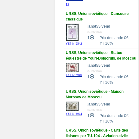
12
URSS, Union soviétique - Danseuse
classique
janot55 vend
04/06/2026
1
Prix demandé 0€
YT 10%
Y&T N°6542
URSS, Union soviétique - Statue
équestre de Youri-Dolgoruki, de Moscou
janot55 vend
04/06/2026
Y&T N°5940
1
Prix demandé 0€
YT 10%
URSS, Union soviétique - Maison
Morosov de Moscou
janot55 vend
04/06/2026
Y&T N°5934
1
Prix demandé 0€
YT 10%
URSS, Union soviétique - Carte des
liaisons par TU-104 - Aviation civile