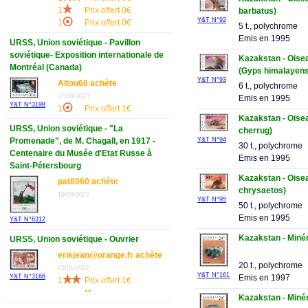
1
Prix offert 0€
barbatus)
Y&T N°92
1
Prix offert 0€
5 t., polychrome
Emis en 1995
URSS, Union soviétique - Pavillon
soviétique- Exposition internationale de
Kazakstan - Oisea
Montréal (Canada)
(Gyps himalayens
Y&T N°93
Altou68 achète
6 t., polychrome
27/06/2023
Emis en 1995
Y&T N°3198
1
Prix offert 1€
Kazakstan - Oise
URSS, Union soviétique - "La
cherrug)
Y&T N°94
Promenade", de M. Chagall, en 1917 -
30 t., polychrome
Centenaire du Musée d'Etat Russe à
Emis en 1995
Saint-Pétersbourg
Kazakstan - Oisea
pat8060 achète
chrysaetos)
18/09/2022
Y&T N°95
50 t., polychrome
Emis en 1995
Y&T N°6312
Kazakstan - Minér
URSS, Union soviétique - Ouvrier
erikjean@orange.fr achète
20 t., polychrome
03/01/2022
Y&T N°161
Y&T N°3166
Emis en 1997
1
Prix offert 1€
**
Kazakstan - Minér