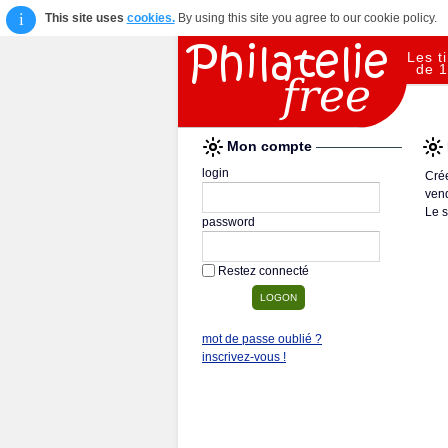
i
This site uses
cookies.
By using this site you agree to our cookie policy.
Les t
de 1
Mon compte
login
Crée
vend
Le s
password
Restez connecté
mot de passe oublié ?
inscrivez-vous !