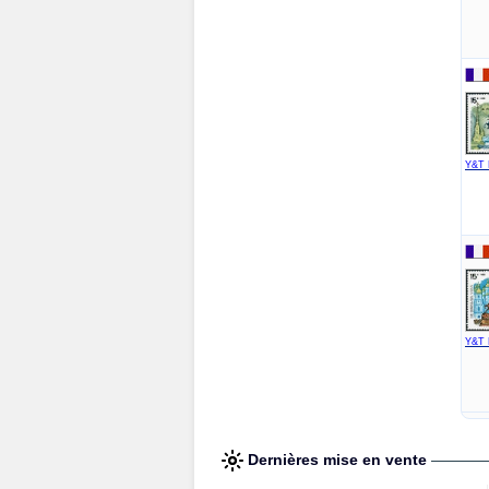
Y&T 
Y&T 
Dernières mise en vente