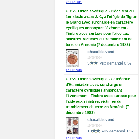
Y&T N°5811
URSS, Union soviétique - Pièce d'or du
1er siècle avant J.-C, à l'effigie de Tigran
le Grand avec surcharge en caractère
cyrilliques annonçant l'événement -
Timbre avec surtaxe pour l'aide aux
sinistrés, victimes du tremblement de
terre en Arménie (7 décembre 1988)
chacalbis vend
19/06/2026
5
Prix demandé 0.5€
Y&T N°5810
URSS, Union soviétique - Cathédrale
d'Echmiadzin avec surcharge en
caractère cyrilliques annonçant
l'événement - Timbre avec surtaxe pour
l'aide aux sinistrés, victimes du
tremblement de terre en Arménie (7
décembre 1988)
chacalbis vend
19/06/2026
10
Prix demandé 1.5€
Y&T N°5810-