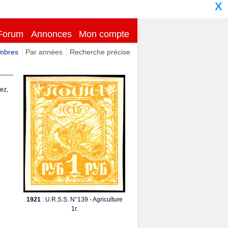
X
Forum
Annonces
Mon compte
imbres
Par années
Recherche précise
ez,
1921
: U.R.S.S. N°139 - Agriculture
1r.