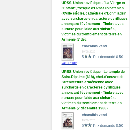
URSS, Union soviétique - "La Vierge et
l'Enfant", fresque d'Ovnat Ovnatanian
(XVIIIe siècle), cathédrale d'Echmiadzin
avec surcharge en caractère cyrilliques
annonçant l'événement - Timbre avec
surtaxe pour l'aide aux sinistrés,
victimes du tremblement de terre en
Arménie (7 déc
chacalbis vend
19/06/2026
5
Prix demandé 0.5€
Y&T N°5812
URSS, Union soviétique - Le temple de
Saint-Ripsime (618), chef-d'oeuvre de
l'architecture arménienne avec
surcharge en caractères cyrilliques
annonçant l'événement - Timbre avec
surtaxe pour l'aide aux sinistrés,
victimes du tremblement de terre en
Arménie (7 décembre 1988)
chacalbis vend
19/06/2026
5
Prix demandé 0.5€