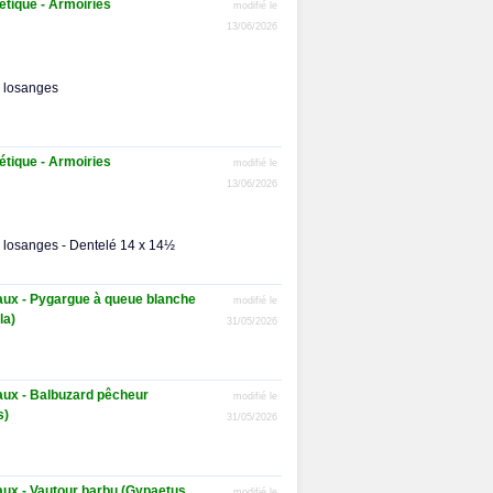
tique - Armoiries
modifié le
13/06/2026
 losanges
tique - Armoiries
modifié le
13/06/2026
 losanges - Dentelé 14 x 14½
aux - Pygargue à queue blanche
modifié le
la)
31/05/2026
aux - Balbuzard pêcheur
modifié le
s)
31/05/2026
aux - Vautour barbu (Gypaetus
modifié le