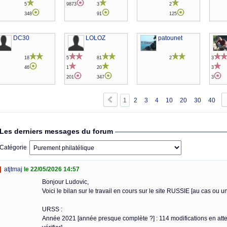
5
9873
3
2
348
91
125
DC30
LOLOZ
patounet
18
5
81
2
3
46
1
20
3
201
347
3
1
2
3
4
10
20
30
40
Les derniers messages du forum
Catégorie
atjtmaj
le 22/05/2026 14:57
Bonjour Ludovic,
Voici le bilan sur le travail en cours sur le site RUSSIE [au cas ou un
URSS :
Année 2021 [année presque complète ?] : 114 modifications en atten